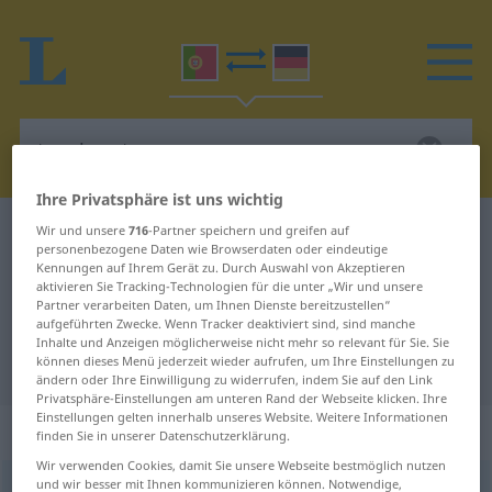
Ihre Privatsphäre ist uns wichtig
Wir und unsere
716
-Partner speichern und greifen auf
Portugiesisch-Deutsch Wörterbuch
torniquete
personenbezogene Daten wie Browserdaten oder eindeutige
Portugiesisch-Deutsch
Kennungen auf Ihrem Gerät zu. Durch Auswahl von Akzeptieren
aktivieren Sie Tracking-Technologien für die unter „Wir und unsere
Übersetzung für "torniquete"
Partner verarbeiten Daten, um Ihnen Dienste bereitzustellen“
aufgeführten Zwecke. Wenn Tracker deaktiviert sind, sind manche
Inhalte und Anzeigen möglicherweise nicht mehr so relevant für Sie. Sie
können dieses Menü jederzeit wieder aufrufen, um Ihre Einstellungen zu
"torniquete" Deutsch Übersetzung
ändern oder Ihre Einwilligung zu widerrufen, indem Sie auf den Link
Privatsphäre-Einstellungen am unteren Rand der Webseite klicken. Ihre
Einstellungen gelten innerhalb unseres Website. Weitere Informationen
„torniquete“
: masculino
finden Sie in unserer Datenschutzerklärung.
Wir verwenden Cookies, damit Sie unsere Webseite bestmöglich nutzen
und wir besser mit Ihnen kommunizieren können. Notwendige,
torniquete
[turniˈketɨ]
m