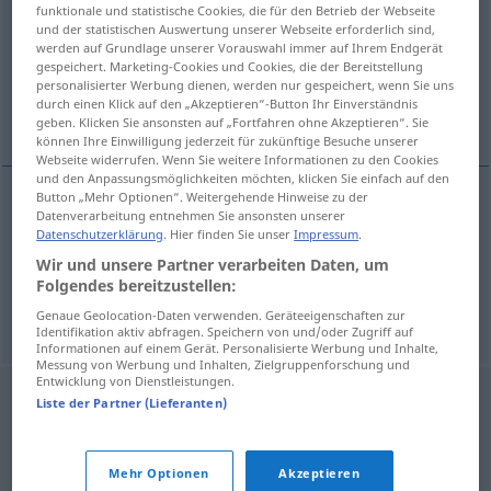
funktionale und statistische Cookies, die für den Betrieb der Webseite
und der statistischen Auswertung unserer Webseite erforderlich sind,
Übersicht aller Übersetzungen
werden auf Grundlage unserer Vorauswahl immer auf Ihrem Endgerät
(Für mehr Details die Übersetzung anklicken/antippen)
gespeichert. Marketing-Cookies und Cookies, die der Bereitstellung
personalisierter Werbung dienen, werden nur gespeichert, wenn Sie uns
durch einen Klick auf den „Akzeptieren“-Button Ihr Einverständnis
Drehkreuz, Pressverband
geben. Klicken Sie ansonsten auf „Fortfahren ohne Akzeptieren“. Sie
können Ihre Einwilligung jederzeit für zukünftige Besuche unserer
Webseite widerrufen. Wenn Sie weitere Informationen zu den Cookies
und den Anpassungsmöglichkeiten möchten, klicken Sie einfach auf den
Button „Mehr Optionen“. Weitergehende Hinweise zu der
Datenverarbeitung entnehmen Sie ansonsten unserer
Drehkreuz
n
torniquete
Datenschutzerklärung
. Hier finden Sie unser
Impressum
.
Wir und unsere Partner verarbeiten Daten, um
Pressverband
m
torniquete
MED
Folgendes bereitzustellen:
Genaue Geolocation-Daten verwenden. Geräteeigenschaften zur
Identifikation aktiv abfragen. Speichern von und/oder Zugriff auf
Informationen auf einem Gerät. Personalisierte Werbung und Inhalte,
Messung von Werbung und Inhalten, Zielgruppenforschung und
Entwicklung von Dienstleistungen.
Liste der Partner (Lieferanten)
Mehr Optionen
Akzeptieren