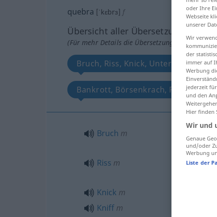
oder Ihre E
quebra
[ˈkɛbrɜ]
f
Webseite kli
unserer Dat
Übersicht aller Übersetzungen
Wir verwend
(Für mehr Details die Übersetzung anklicken/an
kommunizier
der statist
Bruch, Riss, Knick, Unterbrechung, 
immer auf I
Werbung die
Einverständ
jederzeit f
Bankrott, Börsenkrach, Produktions
und den Anp
Weitergehen
Hier finden
Wir und 
Bruch
m
Genaue Geol
und/oder Zu
Werbung und
Riss
m
Liste der P
Knick
m
Kniff
m