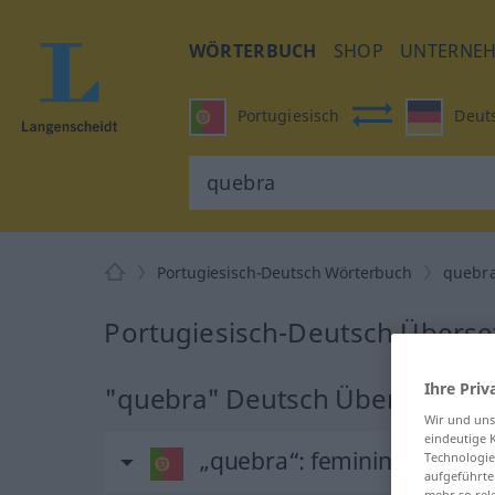
WÖRTERBUCH
SHOP
UNTERNE
Portugiesisch
Deut
Portugiesisch-Deutsch Wörterbuch
quebr
Portugiesisch-Deutsch Überse
Ihre Priv
"quebra" Deutsch Übersetzun
Wir und un
eindeutige 
„quebra“
: feminino
Technologie
aufgeführte
mehr so rel