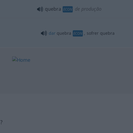
quebra
de produção
ECON
dar
quebra
, sofrer quebra
ECON
h?