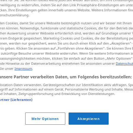
inwilligung zu widerrufen, indem Sie auf den Link Privatsphäre-Einstellungen am unt
cken. Ihre Einstellungen gelten innerhalb unseres Website. Weitere Informationen fin
enschutzerklärung.
en Cookies, damit Sie unsere Webseite bestmöglich nutzen und wir besser mit Ihnen
tippen)
en können. Notwendige, funktionale und statistische Cookies, die für den Betrieb d
ischen Auswertung unserer Webseite erforderlich sind, werden auf Grundlage unserer
Gewichtsverlust, Kniff
hrem Endgerät gespeichert. Marketing-Cookies und Cookies, die der Bereitstellung per
nen, werden nur gespeichert, wenn Sie uns durch einen Klick auf den „Akzeptieren“-
nis geben. Klicken Sie ansonsten auf „Fortfahren ohne Akzeptieren“. Sie können Ihre 
ür zukünftige Besuche unserer Webseite widerrufen. Wenn Sie weitere Informationen 
ausfall
assungsmöglichkeiten möchten, klicken Sie einfach auf den Button „Mehr Optionen“
de Hinweise zu der Datenverarbeitung entnehmen Sie ansonsten unserer
Datenschut
 Sie unser
Impressum
.
unsere Partner verarbeiten Daten, um Folgendes bereitzustellen:
quebra
ocation-Daten verwenden. Geräteeigenschaften zur Identifikation aktiv abfragen. Sp
griff auf Informationen auf einem Gerät. Personalisierte Werbung und Inhalte, Mes
 Inhalten, Zielgruppenforschung und Entwicklung von Dienstleistungen.
quebra
artner (Lieferanten)
quebra
(≈ vinco)
Mehr Optionen
Akzeptieren