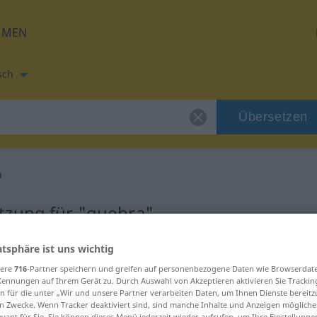
HMEN
sch
Übersetzen
a
tzung für "quebra"
atsphäre ist uns wichtig
g
sere
716
-Partner speichern und greifen auf personenbezogene Daten wie Browserdat
Kennungen auf Ihrem Gerät zu. Durch Auswahl von Akzeptieren aktivieren Sie Trackin
n für die unter „Wir und unsere Partner verarbeiten Daten, um Ihnen Dienste bereitz
n Zwecke. Wenn Tracker deaktiviert sind, sind manche Inhalte und Anzeigen mögliche
evant für Sie. Sie können dieses Menü jederzeit wieder aufrufen, um Ihre Einstellung