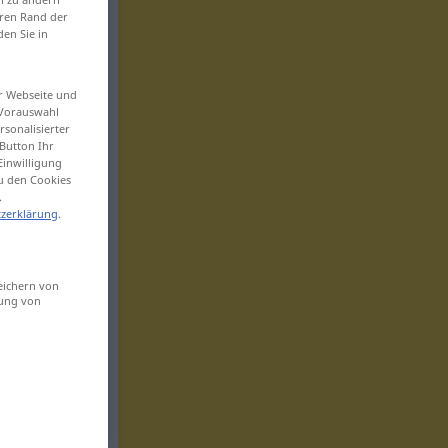
eren Rand der
den Sie in
er Webseite und
 Vorauswahl
sonalisierter
Button Ihr
Einwilligung
zu den Cookies
.
zerklärung
.
eichern von
sung von