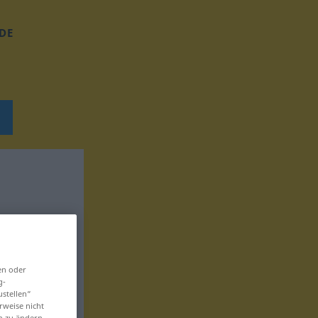
DE
en oder
g-
ustellen“
rweise nicht
en zu ändern