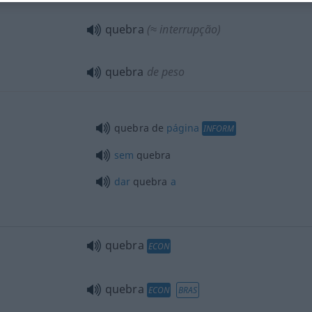
quebra
(≈ interrupção)
quebra
de peso
quebra de
página
INFORM
sem
quebra
dar
quebra
a
quebra
ECON
quebra
ECON
BRAS