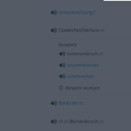
Unterbrechung
f
(Gewichts)Verlust
m
Beispiele
m
Seitenumbruch
ununterbrochen
unterbrechen
Beispiele anzeigen
Bankrott
m
tb
tb
Börsenkrach
m