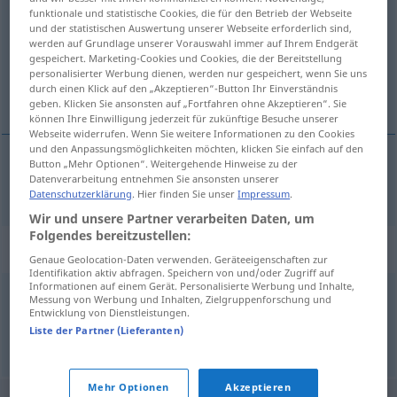
funktionale und statistische Cookies, die für den Betrieb der Webseite
und der statistischen Auswertung unserer Webseite erforderlich sind,
Übersicht aller Übersetzungen
werden auf Grundlage unserer Vorauswahl immer auf Ihrem Endgerät
(Für mehr Details die Übersetzung anklicken/antippen)
gespeichert. Marketing-Cookies und Cookies, die der Bereitstellung
personalisierter Werbung dienen, werden nur gespeichert, wenn Sie uns
durch einen Klick auf den „Akzeptieren“-Button Ihr Einverständnis
auf- und absteigend
geben. Klicken Sie ansonsten auf „Fortfahren ohne Akzeptieren“. Sie
können Ihre Einwilligung jederzeit für zukünftige Besuche unserer
Webseite widerrufen. Wenn Sie weitere Informationen zu den Cookies
und den Anpassungsmöglichkeiten möchten, klicken Sie einfach auf den
Button „Mehr Optionen“. Weitergehende Hinweise zu der
Datenverarbeitung entnehmen Sie ansonsten unserer
auf- und absteigend
ondulante
Datenschutzerklärung
. Hier finden Sie unser
Impressum
.
Wir und unsere Partner verarbeiten Daten, um
Folgendes bereitzustellen:
Synonyme für "ondulante"
Genaue Geolocation-Daten verwenden. Geräteeigenschaften zur
Identifikation aktiv abfragen. Speichern von und/oder Zugriff auf
Informationen auf einem Gerät. Personalisierte Werbung und Inhalte,
Messung von Werbung und Inhalten, Zielgruppenforschung und
ondeado
,
ondulado
Entwicklung von Dienstleistungen.
Liste der Partner (Lieferanten)
© LibreOffice
Mehr Optionen
Akzeptieren