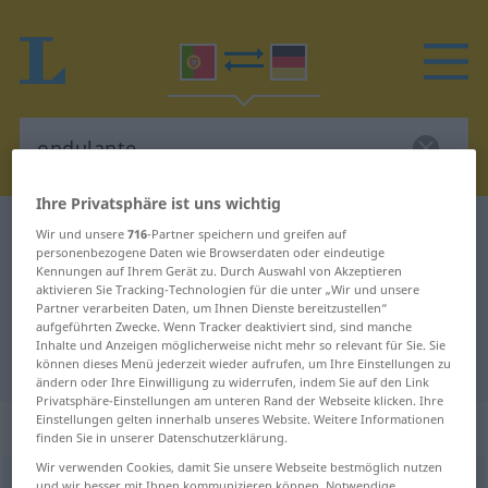
Ihre Privatsphäre ist uns wichtig
Portugiesisch-Deutsch Wörterbuch
ondulante
Wir und unsere
716
-Partner speichern und greifen auf
personenbezogene Daten wie Browserdaten oder eindeutige
Portugiesisch-Deutsch
Kennungen auf Ihrem Gerät zu. Durch Auswahl von Akzeptieren
aktivieren Sie Tracking-Technologien für die unter „Wir und unsere
Übersetzung für "ondulante"
Partner verarbeiten Daten, um Ihnen Dienste bereitzustellen“
aufgeführten Zwecke. Wenn Tracker deaktiviert sind, sind manche
Inhalte und Anzeigen möglicherweise nicht mehr so relevant für Sie. Sie
"ondulante" Deutsch Übersetzung
können dieses Menü jederzeit wieder aufrufen, um Ihre Einstellungen zu
ändern oder Ihre Einwilligung zu widerrufen, indem Sie auf den Link
Privatsphäre-Einstellungen am unteren Rand der Webseite klicken. Ihre
Einstellungen gelten innerhalb unseres Website. Weitere Informationen
„ondulante“
finden Sie in unserer Datenschutzerklärung.
Wir verwenden Cookies, damit Sie unsere Webseite bestmöglich nutzen
ondulante
[õduˈłɜ̃tɨ]
und wir besser mit Ihnen kommunizieren können. Notwendige,