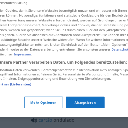
enschutzerklärung.
en Cookies, damit Sie unsere Webseite bestmöglich nutzen und wir besser mit Ihnen
en können. Notwendige, funktionale und statistische Cookies, die für den Betrieb d
ischen Auswertung unserer Webseite erforderlich sind, werden auf Grundlage unserer
tippen)
hrem Endgerät gespeichert. Marketing-Cookies und Cookies, die der Bereitstellung per
nen, werden nur gespeichert, wenn Sie uns durch einen Klick auf den „Akzeptieren“-
nis geben. Klicken Sie ansonsten auf „Fortfahren ohne Akzeptieren“. Sie können Ihre 
ür zukünftige Besuche unserer Webseite widerrufen. Wenn Sie weitere Informationen 
assungsmöglichkeiten möchten, klicken Sie einfach auf den Button „Mehr Optionen“
de Hinweise zu der Datenverarbeitung entnehmen Sie ansonsten unserer
Datenschut
 Sie unser
Impressum
.
unsere Partner verarbeiten Daten, um Folgendes bereitzustellen:
ondulado
cabelo
ocation-Daten verwenden. Geräteeigenschaften zur Identifikation aktiv abfragen. Sp
griff auf Informationen auf einem Gerät. Personalisierte Werbung und Inhalte, Mes
 Inhalten, Zielgruppenforschung und Entwicklung von Dienstleistungen.
ondulado
terreno
artner (Lieferanten)
o"
Mehr Optionen
Akzeptieren
cartão
ondulado