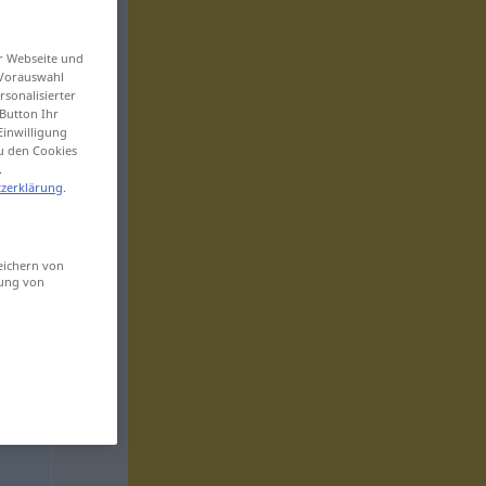
er Webseite und
 Vorauswahl
sonalisierter
Button Ihr
Einwilligung
zu den Cookies
.
zerklärung
.
eichern von
sung von