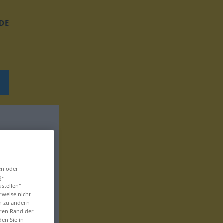
DE
en oder
g-
ustellen“
rweise nicht
en zu ändern
eren Rand der
den Sie in