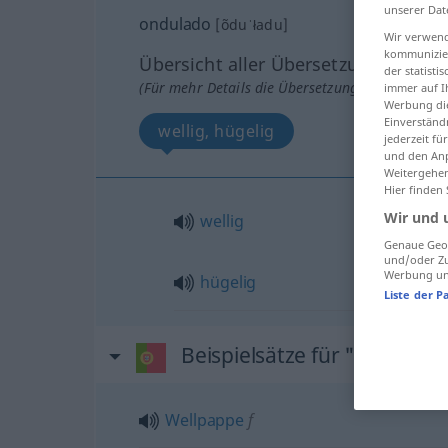
unserer Dat
ondulado
[õduˈładu]
Wir verwend
kommunizier
Übersicht aller Übersetzungen
der statist
(Für mehr Details die Übersetzung anklicken/an
immer auf I
Werbung die
Einverständ
wellig, hügelig
jederzeit f
und den Anp
Weitergehen
Hier finden
Wir und 
wellig
Genaue Geol
und/oder Zu
Werbung und
hügelig
Liste der P
Beispielsätze für "ondulad
Wellpappe
f