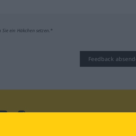
m Sie ein Häkchen setzen.*
Feedback absend
ook
YouTube
Instagram