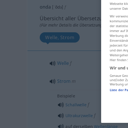
Webseite kli
onda
[ˈõdɜ]
f
unserer Dat
Wir verwend
Übersicht aller Übersetzungen
kommunizier
(Für mehr Details die Übersetzung anklicken/an
der statist
immer auf I
Werbung die
Welle, Strom
Einverständ
jederzeit f
und den Anp
Weitergehen
Hier finden
Welle
f
Wir und 
Genaue Geol
und/oder Zu
Strom
m
Werbung und
Liste der P
Beispiele
f
Schallwelle
f
Ultrakurzwelle
auf derselben
Wellenlänge