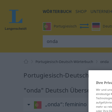
WÖRTERBUCH
SHOP
UNTERNE
Portugiesisch
Deut
Portugiesisch-Deutsch Wörterbuch
onda
Portugiesisch-Deutsch Überse
Ihre Priv
"onda" Deutsch Übersetzung
Wir und un
eindeutige 
Technologie
aufgeführte
„onda“
: feminino
mehr so rel
oder Ihre E