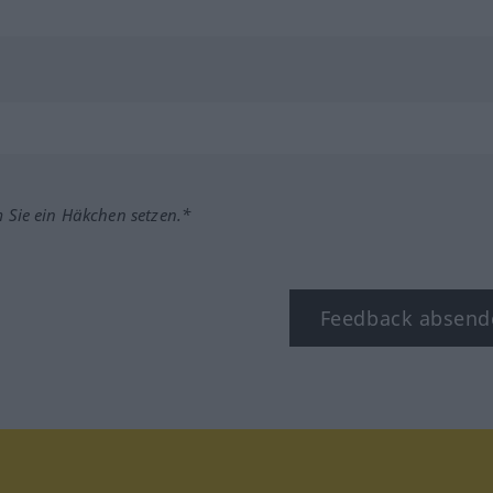
m Sie ein Häkchen setzen.*
Feedback absend