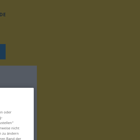
DE
en oder
g-
ustellen“
rweise nicht
en zu ändern
eren Rand der