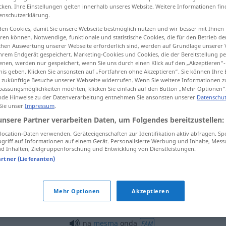
cken. Ihre Einstellungen gelten innerhalb unseres Website. Weitere Informationen fin
enschutzerklärung.
en Cookies, damit Sie unsere Webseite bestmöglich nutzen und wir besser mit Ihnen
en können. Notwendige, funktionale und statistische Cookies, die für den Betrieb d
tippen)
ischen Auswertung unserer Webseite erforderlich sind, werden auf Grundlage unserer
hrem Endgerät gespeichert. Marketing-Cookies und Cookies, die der Bereitstellung per
nen, werden nur gespeichert, wenn Sie uns durch einen Klick auf den „Akzeptieren“-
nis geben. Klicken Sie ansonsten auf „Fortfahren ohne Akzeptieren“. Sie können Ihre 
ür zukünftige Besuche unserer Webseite widerrufen. Wenn Sie weitere Informationen 
assungsmöglichkeiten möchten, klicken Sie einfach auf den Button „Mehr Optionen“
de Hinweise zu der Datenverarbeitung entnehmen Sie ansonsten unserer
Datenschut
 Sie unser
Impressum
.
onda
tb
FÍS
unsere Partner verarbeiten Daten, um Folgendes bereitzustellen:
ocation-Daten verwenden. Geräteeigenschaften zur Identifikation aktiv abfragen. Sp
griff auf Informationen auf einem Gerät. Personalisierte Werbung und Inhalte, Mes
onda
FIG
 Inhalten, Zielgruppenforschung und Entwicklung von Dienstleistungen.
artner (Lieferanten)
onda sonora
Mehr Optionen
Akzeptieren
onda ultracurta
na
mesma
onda
FAM