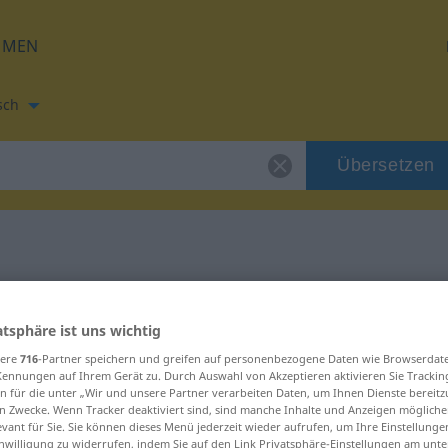
HMEN
sch
Übersetzen
tzung für "onda"
atsphäre ist uns wichtig
sere
716
-Partner speichern und greifen auf personenbezogene Daten wie Browserdat
Kennungen auf Ihrem Gerät zu. Durch Auswahl von Akzeptieren aktivieren Sie Trackin
n für die unter „Wir und unsere Partner verarbeiten Daten, um Ihnen Dienste bereitz
n Zwecke. Wenn Tracker deaktiviert sind, sind manche Inhalte und Anzeigen mögliche
evant für Sie. Sie können dieses Menü jederzeit wieder aufrufen, um Ihre Einstellung
inwilligung zu widerrufen, indem Sie auf den Link Privatsphäre-Einstellungen am unt