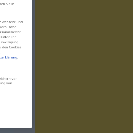
den Sie in
er Webseite und
 Vorauswahl
sonalisierter
Button Ihr
Einwilligung
zu den Cookies
.
zerklärung
.
eichern von
sung von