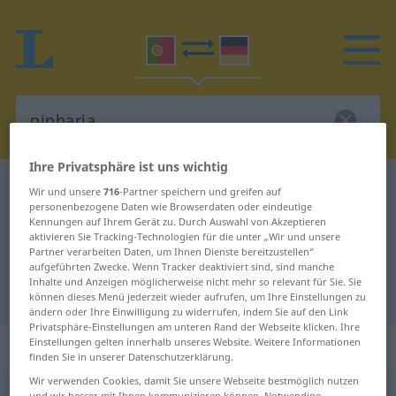
Ihre Privatsphäre ist uns wichtig
Portugiesisch-Deutsch Wörterbuch
ninharia
Wir und unsere
716
-Partner speichern und greifen auf
personenbezogene Daten wie Browserdaten oder eindeutige
Portugiesisch-Deutsch
Kennungen auf Ihrem Gerät zu. Durch Auswahl von Akzeptieren
aktivieren Sie Tracking-Technologien für die unter „Wir und unsere
Übersetzung für "ninharia"
Partner verarbeiten Daten, um Ihnen Dienste bereitzustellen“
aufgeführten Zwecke. Wenn Tracker deaktiviert sind, sind manche
Inhalte und Anzeigen möglicherweise nicht mehr so relevant für Sie. Sie
"ninharia" Deutsch Übersetzung
können dieses Menü jederzeit wieder aufrufen, um Ihre Einstellungen zu
ändern oder Ihre Einwilligung zu widerrufen, indem Sie auf den Link
Privatsphäre-Einstellungen am unteren Rand der Webseite klicken. Ihre
Einstellungen gelten innerhalb unseres Website. Weitere Informationen
„ninharia“
: feminino
finden Sie in unserer Datenschutzerklärung.
Wir verwenden Cookies, damit Sie unsere Webseite bestmöglich nutzen
ninharia
[niɲɜˈriɜ]
f
und wir besser mit Ihnen kommunizieren können. Notwendige,