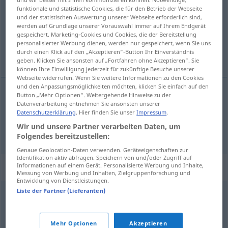
funktionale und statistische Cookies, die für den Betrieb der Webseite
und der statistischen Auswertung unserer Webseite erforderlich sind,
Übersicht aller Übersetzungen
werden auf Grundlage unserer Vorauswahl immer auf Ihrem Endgerät
(Für mehr Details die Übersetzung anklicken/antippen)
gespeichert. Marketing-Cookies und Cookies, die der Bereitstellung
personalisierter Werbung dienen, werden nur gespeichert, wenn Sie uns
durch einen Klick auf den „Akzeptieren“-Button Ihr Einverständnis
Lappalie, Kinderei
geben. Klicken Sie ansonsten auf „Fortfahren ohne Akzeptieren“. Sie
können Ihre Einwilligung jederzeit für zukünftige Besuche unserer
Webseite widerrufen. Wenn Sie weitere Informationen zu den Cookies
und den Anpassungsmöglichkeiten möchten, klicken Sie einfach auf den
Button „Mehr Optionen“. Weitergehende Hinweise zu der
Datenverarbeitung entnehmen Sie ansonsten unserer
Lappalie
f
ninharia
Datenschutzerklärung
. Hier finden Sie unser
Impressum
.
Wir und unsere Partner verarbeiten Daten, um
Kinderei
f
ninharia
Folgendes bereitzustellen:
Genaue Geolocation-Daten verwenden. Geräteeigenschaften zur
Identifikation aktiv abfragen. Speichern von und/oder Zugriff auf
Synonyme für "ninharia"
Informationen auf einem Gerät. Personalisierte Werbung und Inhalte,
Messung von Werbung und Inhalten, Zielgruppenforschung und
Entwicklung von Dienstleistungen.
Liste der Partner (Lieferanten)
futilidade
,
bagatela
,
insignificância
Mehr Optionen
Akzeptieren
© LibreOffice