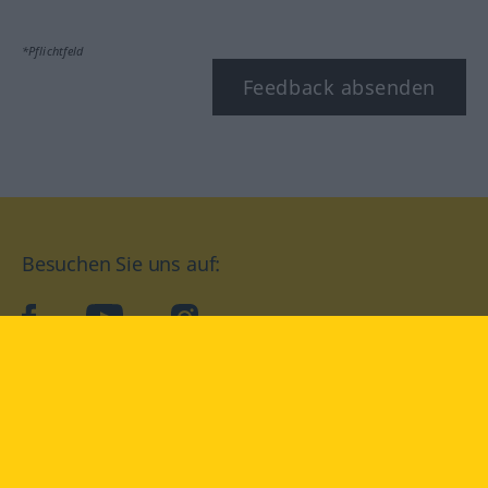
*Pflichtfeld
Feedback absenden
Besuchen Sie uns auf:
facebook
YouTube
Instagram
Langenscheidt