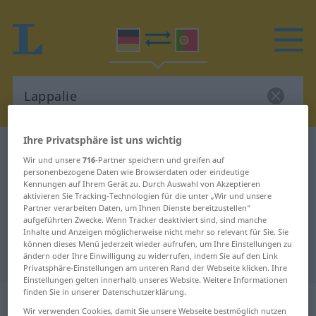
Ihre Privatsphäre ist uns wichtig
Deutsch-Portugiesisch Wörterbuch
Lappalie
Wir und unsere
716
-Partner speichern und greifen auf
Deutsch-Portugiesisch
personenbezogene Daten wie Browserdaten oder eindeutige
Kennungen auf Ihrem Gerät zu. Durch Auswahl von Akzeptieren
Übersetzung für "Lappalie"
aktivieren Sie Tracking-Technologien für die unter „Wir und unsere
Partner verarbeiten Daten, um Ihnen Dienste bereitzustellen“
aufgeführten Zwecke. Wenn Tracker deaktiviert sind, sind manche
Inhalte und Anzeigen möglicherweise nicht mehr so relevant für Sie. Sie
"Lappalie" Portugiesisch
können dieses Menü jederzeit wieder aufrufen, um Ihre Einstellungen zu
Übersetzung
ändern oder Ihre Einwilligung zu widerrufen, indem Sie auf den Link
Privatsphäre-Einstellungen am unteren Rand der Webseite klicken. Ihre
Einstellungen gelten innerhalb unseres Website. Weitere Informationen
finden Sie in unserer Datenschutzerklärung.
„Lappalie“
: Femininum
Wir verwenden Cookies, damit Sie unsere Webseite bestmöglich nutzen