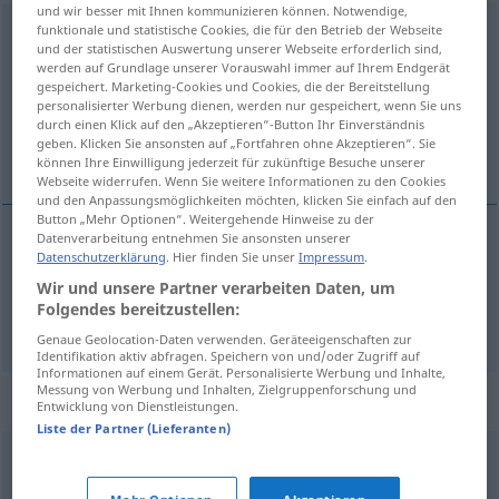
und wir besser mit Ihnen kommunizieren können. Notwendige,
funktionale und statistische Cookies, die für den Betrieb der Webseite
Lappalie
[laˈpaːliə]
f
und der statistischen Auswertung unserer Webseite erforderlich sind,
werden auf Grundlage unserer Vorauswahl immer auf Ihrem Endgerät
Übersicht aller Übersetzungen
gespeichert. Marketing-Cookies und Cookies, die der Bereitstellung
(Für mehr Details die Übersetzung anklicken/antippen)
personalisierter Werbung dienen, werden nur gespeichert, wenn Sie uns
durch einen Klick auf den „Akzeptieren“-Button Ihr Einverständnis
geben. Klicken Sie ansonsten auf „Fortfahren ohne Akzeptieren“. Sie
bagatela, insignificância
können Ihre Einwilligung jederzeit für zukünftige Besuche unserer
Webseite widerrufen. Wenn Sie weitere Informationen zu den Cookies
und den Anpassungsmöglichkeiten möchten, klicken Sie einfach auf den
Button „Mehr Optionen“. Weitergehende Hinweise zu der
Datenverarbeitung entnehmen Sie ansonsten unserer
Datenschutzerklärung
. Hier finden Sie unser
Impressum
.
bagatela
f
Lappalie
Wir und unsere Partner verarbeiten Daten, um
Folgendes bereitzustellen:
insignificância
f
Lappalie
Genaue Geolocation-Daten verwenden. Geräteeigenschaften zur
Identifikation aktiv abfragen. Speichern von und/oder Zugriff auf
Informationen auf einem Gerät. Personalisierte Werbung und Inhalte,
Messung von Werbung und Inhalten, Zielgruppenforschung und
Synonyme für "Lappalie"
Entwicklung von Dienstleistungen.
Liste der Partner (Lieferanten)
Nebensache
,
Bagatelle
,
Pipifax (ugs.)
,
Nichtigkeit
,