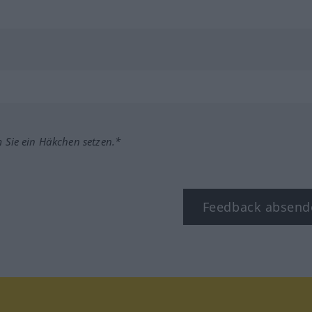
m Sie ein Häkchen setzen.*
Feedback absend