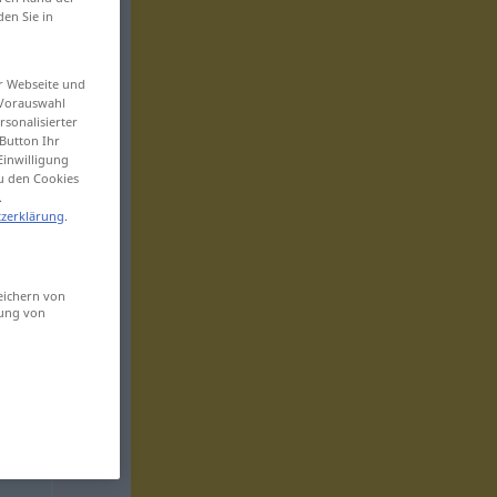
den Sie in
er Webseite und
 Vorauswahl
sonalisierter
Button Ihr
Einwilligung
zu den Cookies
.
zerklärung
.
eichern von
sung von