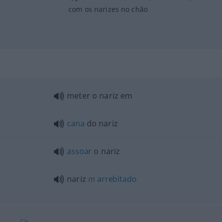
com os narizes no chão
meter o nariz em
cana
do nariz
assoar
o nariz
nariz
m
arrebitado