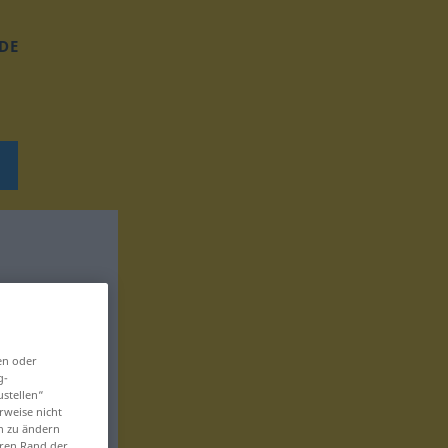
DE
en oder
g-
ustellen“
rweise nicht
en zu ändern
eren Rand der