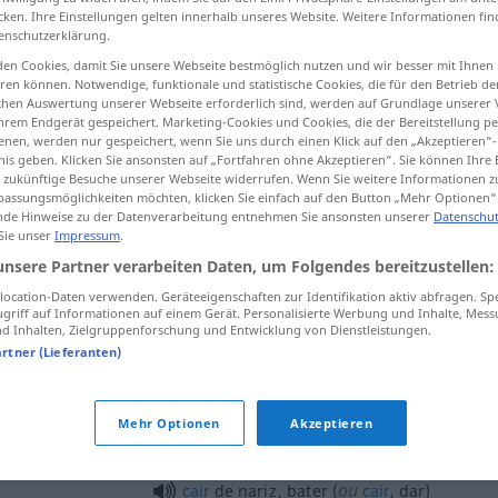
cken. Ihre Einstellungen gelten innerhalb unseres Website. Weitere Informationen fin
enschutzerklärung.
en Cookies, damit Sie unsere Webseite bestmöglich nutzen und wir besser mit Ihnen
en können. Notwendige, funktionale und statistische Cookies, die für den Betrieb d
tippen)
ischen Auswertung unserer Webseite erforderlich sind, werden auf Grundlage unserer
hrem Endgerät gespeichert. Marketing-Cookies und Cookies, die der Bereitstellung per
nen, werden nur gespeichert, wenn Sie uns durch einen Klick auf den „Akzeptieren“-
nis geben. Klicken Sie ansonsten auf „Fortfahren ohne Akzeptieren“. Sie können Ihre 
ür zukünftige Besuche unserer Webseite widerrufen. Wenn Sie weitere Informationen 
assungsmöglichkeiten möchten, klicken Sie einfach auf den Button „Mehr Optionen“
de Hinweise zu der Datenverarbeitung entnehmen Sie ansonsten unserer
Datenschut
 Sie unser
Impressum
.
nariz
ANAT
unsere Partner verarbeiten Daten, um Folgendes bereitzustellen:
ocation-Daten verwenden. Geräteeigenschaften zur Identifikation aktiv abfragen. Sp
nariz
de chave
griff auf Informationen auf einem Gerät. Personalisierte Werbung und Inhalte, Mes
 Inhalten, Zielgruppenforschung und Entwicklung von Dienstleistungen.
artner (Lieferanten)
nariz adunco
, nariz aquilino
Mehr Optionen
Akzeptieren
nariz
torcido
FAM
ou
cair
de nariz
, bater (
cair
, dar)