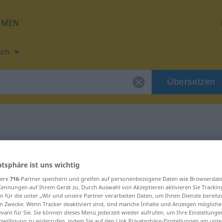
HMEN
sch
Übersetzen
zung für "nariz"
atsphäre ist uns wichtig
sere
716
-Partner speichern und greifen auf personenbezogene Daten wie Browserdat
Kennungen auf Ihrem Gerät zu. Durch Auswahl von Akzeptieren aktivieren Sie Trackin
n für die unter „Wir und unsere Partner verarbeiten Daten, um Ihnen Dienste bereitz
n Zwecke. Wenn Tracker deaktiviert sind, sind manche Inhalte und Anzeigen mögliche
evant für Sie. Sie können dieses Menü jederzeit wieder aufrufen, um Ihre Einstellung
inwilligung zu widerrufen, indem Sie auf den Link Privatsphäre-Einstellungen am unt