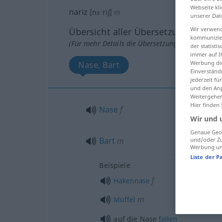
Webseite kli
nariz
[nɜˈriʃ]
m
unserer Dat
Wir verwend
Übersicht aller Übersetzungen
kommunizier
(Für mehr Details die Übersetzung anklicken/an
der statist
immer auf I
Werbung die
Nase, Bart
Einverständ
jederzeit f
und den Anp
Weitergehen
Hier finden
Nase
f
Wir und 
Genaue Geol
Bart
m
und/oder Zu
Werbung und
Liste der P
Beispiele
f
Hakennase
m
Muffel
auf die Nase
fallen