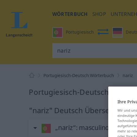
WÖRTERBUCH
SHOP
UNTERNE
Portugiesisch
Deut
Portugiesisch-Deutsch Wörterbuch
nariz
Portugiesisch-Deutsch Überset
Ihre Priv
"nariz" Deutsch Übersetzung
Wir und un
eindeutige 
Technologie
„nariz“
: masculino
aufgeführte
mehr so rel
oder Ihre E