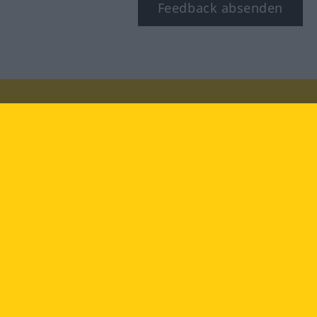
Feedback absenden
Besuchen Sie uns auf:
facebook
YouTube
Instagram
Langenscheidt
NUTZUNGSBEDINGUNGEN
DATENSCHUTZBESTIMMUNGEN