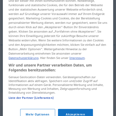
und wir besser mit Ihnen kommunizieren können. Notwendige,
funktionale und statistische Cookies, die für den Betrieb der Webseite
Übersicht aller Übersetzungen
und der statistischen Auswertung unserer Webseite erforderlich sind,
werden auf Grundlage unserer Vorauswahl immer auf Ihrem Endgerät
(Für mehr Details die Übersetzung anklicken/antippen)
gespeichert. Marketing-Cookies und Cookies, die der Bereitstellung
personalisierter Werbung dienen, werden nur gespeichert, wenn Sie uns
eine Bestandsaufnahme machen von,
durch einen Klick auf den „Akzeptieren“-Button Ihr Einverständnis
geben. Klicken Sie ansonsten auf „Fortfahren ohne Akzeptieren“. Sie
aufführen
können Ihre Einwilligung jederzeit für zukünftige Besuche unserer
Webseite widerrufen. Wenn Sie weitere Informationen zu den Cookies
und den Anpassungsmöglichkeiten möchten, klicken Sie einfach auf den
Button „Mehr Optionen“. Weitergehende Hinweise zu der
Datenverarbeitung entnehmen Sie ansonsten unserer
Datenschutzerklärung
. Hier finden Sie unser
Impressum
.
eine
Bestandsaufnahme
machen
von
Wir und unsere Partner verarbeiten Daten, um
inventariar
Folgendes bereitzustellen:
Genaue Geolocation-Daten verwenden. Geräteeigenschaften zur
aufführen
inventariar
objeto
etc
Identifikation aktiv abfragen. Speichern von und/oder Zugriff auf
Informationen auf einem Gerät. Personalisierte Werbung und Inhalte,
Messung von Werbung und Inhalten, Zielgruppenforschung und
Entwicklung von Dienstleistungen.
Liste der Partner (Lieferanten)
Synonyme für "inventariar"
Mehr Optionen
Akzeptieren