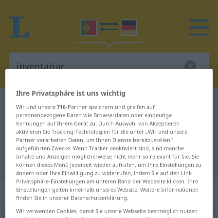
Ihre Privatsphäre ist uns wichtig
Portugiesisch-Deutsch Wörterbuch
inventariar
Wir und unsere
716
-Partner speichern und greifen auf
personenbezogene Daten wie Browserdaten oder eindeutige
Portugiesisch-Deutsch
Kennungen auf Ihrem Gerät zu. Durch Auswahl von Akzeptieren
Übersetzung für "inventariar"
aktivieren Sie Tracking-Technologien für die unter „Wir und unsere
Partner verarbeiten Daten, um Ihnen Dienste bereitzustellen“
aufgeführten Zwecke. Wenn Tracker deaktiviert sind, sind manche
Inhalte und Anzeigen möglicherweise nicht mehr so relevant für Sie. Sie
"inventariar" Deutsch Übersetzung
können dieses Menü jederzeit wieder aufrufen, um Ihre Einstellungen zu
ändern oder Ihre Einwilligung zu widerrufen, indem Sie auf den Link
Privatsphäre-Einstellungen am unteren Rand der Webseite klicken. Ihre
„inventariar“
Einstellungen gelten innerhalb unseres Website. Weitere Informationen
finden Sie in unserer Datenschutzerklärung.
Wir verwenden Cookies, damit Sie unsere Webseite bestmöglich nutzen
inventariar
[ĩvẽtɜˈrjar]