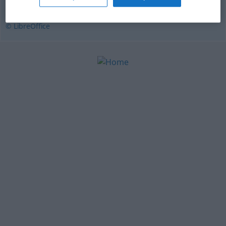
relacionar
,
alistar
,
arrolar
,
enumerar
© LibreOffice