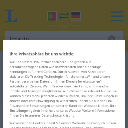
Ihre Privatsphäre ist uns wichtig
Portugiesisch-Deutsch Wörterbuch
incauto
Wir und unsere
716
-Partner speichern und greifen auf
personenbezogene Daten wie Browserdaten oder eindeutige
Portugiesisch-Deutsch
Kennungen auf Ihrem Gerät zu. Durch Auswahl von Akzeptieren
aktivieren Sie Tracking-Technologien für die unter „Wir und unsere
Übersetzung für "incauto"
Partner verarbeiten Daten, um Ihnen Dienste bereitzustellen“
aufgeführten Zwecke. Wenn Tracker deaktiviert sind, sind manche
Inhalte und Anzeigen möglicherweise nicht mehr so relevant für Sie. Sie
"incauto" Deutsch Übersetzung
können dieses Menü jederzeit wieder aufrufen, um Ihre Einstellungen zu
ändern oder Ihre Einwilligung zu widerrufen, indem Sie auf den Link
Privatsphäre-Einstellungen am unteren Rand der Webseite klicken. Ihre
Einstellungen gelten innerhalb unseres Website. Weitere Informationen
„incauto“
finden Sie in unserer Datenschutzerklärung.
Wir verwenden Cookies, damit Sie unsere Webseite bestmöglich nutzen
incauto
[ĩˈkautu]
und wir besser mit Ihnen kommunizieren können. Notwendige,