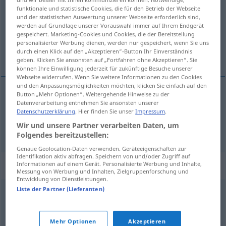
funktionale und statistische Cookies, die für den Betrieb der Webseite
und der statistischen Auswertung unserer Webseite erforderlich sind,
Übersicht aller Übersetzungen
werden auf Grundlage unserer Vorauswahl immer auf Ihrem Endgerät
(Für mehr Details die Übersetzung anklicken/antippen)
gespeichert. Marketing-Cookies und Cookies, die der Bereitstellung
personalisierter Werbung dienen, werden nur gespeichert, wenn Sie uns
durch einen Klick auf den „Akzeptieren“-Button Ihr Einverständnis
unvorsichtig, unbedacht
geben. Klicken Sie ansonsten auf „Fortfahren ohne Akzeptieren“. Sie
können Ihre Einwilligung jederzeit für zukünftige Besuche unserer
Webseite widerrufen. Wenn Sie weitere Informationen zu den Cookies
und den Anpassungsmöglichkeiten möchten, klicken Sie einfach auf den
Button „Mehr Optionen“. Weitergehende Hinweise zu der
Datenverarbeitung entnehmen Sie ansonsten unserer
unvorsichtig
incauto
Datenschutzerklärung
. Hier finden Sie unser
Impressum
.
Wir und unsere Partner verarbeiten Daten, um
unbedacht
incauto
Folgendes bereitzustellen:
Genaue Geolocation-Daten verwenden. Geräteeigenschaften zur
Identifikation aktiv abfragen. Speichern von und/oder Zugriff auf
Synonyme für "incauto"
Informationen auf einem Gerät. Personalisierte Werbung und Inhalte,
Messung von Werbung und Inhalten, Zielgruppenforschung und
Entwicklung von Dienstleistungen.
Liste der Partner (Lieferanten)
estúrdio
,
desacautelado
,
imprudente
,
estouvado
Mehr Optionen
Akzeptieren
© LibreOffice