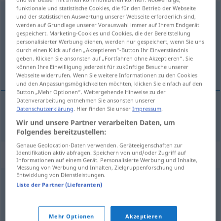
funktionale und statistische Cookies, die für den Betrieb der Webseite
desacautelado
[dɨzɜkautɨˈładu]
und der statistischen Auswertung unserer Webseite erforderlich sind,
werden auf Grundlage unserer Vorauswahl immer auf Ihrem Endgerät
Übersicht aller Übersetzungen
gespeichert. Marketing-Cookies und Cookies, die der Bereitstellung
personalisierter Werbung dienen, werden nur gespeichert, wenn Sie uns
(Für mehr Details die Übersetzung anklicken/antippen)
durch einen Klick auf den „Akzeptieren“-Button Ihr Einverständnis
geben. Klicken Sie ansonsten auf „Fortfahren ohne Akzeptieren“. Sie
unvorsichtig
können Ihre Einwilligung jederzeit für zukünftige Besuche unserer
Webseite widerrufen. Wenn Sie weitere Informationen zu den Cookies
und den Anpassungsmöglichkeiten möchten, klicken Sie einfach auf den
Button „Mehr Optionen“. Weitergehende Hinweise zu der
Datenverarbeitung entnehmen Sie ansonsten unserer
Datenschutzerklärung
. Hier finden Sie unser
Impressum
.
unvorsichtig
desacautelado
Wir und unsere Partner verarbeiten Daten, um
Folgendes bereitzustellen:
Genaue Geolocation-Daten verwenden. Geräteeigenschaften zur
Synonyme für "desacautelado"
Identifikation aktiv abfragen. Speichern von und/oder Zugriff auf
Informationen auf einem Gerät. Personalisierte Werbung und Inhalte,
Messung von Werbung und Inhalten, Zielgruppenforschung und
Entwicklung von Dienstleistungen.
Liste der Partner (Lieferanten)
estúrdio
,
imprudente
,
incauto
,
estouvado
© LibreOffice
Mehr Optionen
Akzeptieren