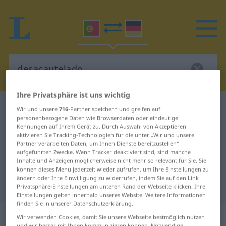
Ihre Privatsphäre ist uns wichtig
Portugiesisch-Deutsch Wörterbuch
desacautelado
Wir und unsere
716
-Partner speichern und greifen auf
personenbezogene Daten wie Browserdaten oder eindeutige
Portugiesisch-Deutsch
Kennungen auf Ihrem Gerät zu. Durch Auswahl von Akzeptieren
aktivieren Sie Tracking-Technologien für die unter „Wir und unsere
Übersetzung für "desacautelado"
Partner verarbeiten Daten, um Ihnen Dienste bereitzustellen“
aufgeführten Zwecke. Wenn Tracker deaktiviert sind, sind manche
Inhalte und Anzeigen möglicherweise nicht mehr so relevant für Sie. Sie
"desacautelado" Deutsch
können dieses Menü jederzeit wieder aufrufen, um Ihre Einstellungen zu
ändern oder Ihre Einwilligung zu widerrufen, indem Sie auf den Link
Übersetzung
Privatsphäre-Einstellungen am unteren Rand der Webseite klicken. Ihre
Einstellungen gelten innerhalb unseres Website. Weitere Informationen
finden Sie in unserer Datenschutzerklärung.
„desacautelado“
Wir verwenden Cookies, damit Sie unsere Webseite bestmöglich nutzen
und wir besser mit Ihnen kommunizieren können. Notwendige,