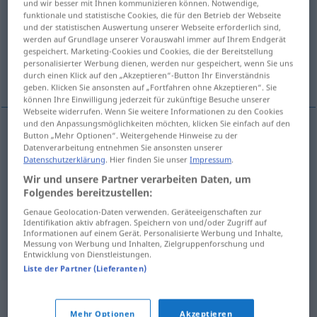
und wir besser mit Ihnen kommunizieren können. Notwendige,
funktionale und statistische Cookies, die für den Betrieb der Webseite
Übersicht aller Übersetzungen
und der statistischen Auswertung unserer Webseite erforderlich sind,
werden auf Grundlage unserer Vorauswahl immer auf Ihrem Endgerät
(Für mehr Details die Übersetzung anklicken/antippen)
gespeichert. Marketing-Cookies und Cookies, die der Bereitstellung
personalisierter Werbung dienen, werden nur gespeichert, wenn Sie uns
prüfen, beobachten, untersuchen, überprüfen
durch einen Klick auf den „Akzeptieren“-Button Ihr Einverständnis
geben. Klicken Sie ansonsten auf „Fortfahren ohne Akzeptieren“. Sie
können Ihre Einwilligung jederzeit für zukünftige Besuche unserer
Webseite widerrufen. Wenn Sie weitere Informationen zu den Cookies
und den Anpassungsmöglichkeiten möchten, klicken Sie einfach auf den
Button „Mehr Optionen“. Weitergehende Hinweise zu der
prüfen
examinar
aluno, assunto
Datenverarbeitung entnehmen Sie ansonsten unserer
Datenschutzerklärung
. Hier finden Sie unser
Impressum
.
Wir und unsere Partner verarbeiten Daten, um
beobachten
examinar
desenrolar
Folgendes bereitzustellen:
untersuchen
examinar
espec
Genaue Geolocation-Daten verwenden. Geräteeigenschaften zur
MED
Identifikation aktiv abfragen. Speichern von und/oder Zugriff auf
Informationen auf einem Gerät. Personalisierte Werbung und Inhalte,
Messung von Werbung und Inhalten, Zielgruppenforschung und
überprüfen
examinar
depoimento
Entwicklung von Dienstleistungen.
Liste der Partner (Lieferanten)
Synonyme für "examinar"
Mehr Optionen
Akzeptieren