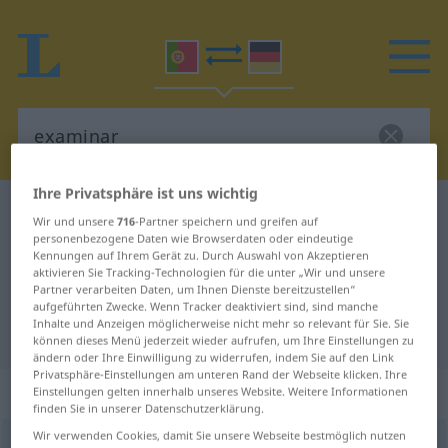
Ihre Privatsphäre ist uns wichtig
Portugiesisch-Deutsch Wörterbuch
examinar
Wir und unsere
716
-Partner speichern und greifen auf
Portugiesisch-Deutsch
personenbezogene Daten wie Browserdaten oder eindeutige
Kennungen auf Ihrem Gerät zu. Durch Auswahl von Akzeptieren
Übersetzung für "examinar"
aktivieren Sie Tracking-Technologien für die unter „Wir und unsere
Partner verarbeiten Daten, um Ihnen Dienste bereitzustellen“
aufgeführten Zwecke. Wenn Tracker deaktiviert sind, sind manche
Inhalte und Anzeigen möglicherweise nicht mehr so relevant für Sie. Sie
"examinar" Deutsch Übersetzung
können dieses Menü jederzeit wieder aufrufen, um Ihre Einstellungen zu
ändern oder Ihre Einwilligung zu widerrufen, indem Sie auf den Link
Privatsphäre-Einstellungen am unteren Rand der Webseite klicken. Ihre
„examinar“
Einstellungen gelten innerhalb unseres Website. Weitere Informationen
finden Sie in unserer Datenschutzerklärung.
Wir verwenden Cookies, damit Sie unsere Webseite bestmöglich nutzen
examinar
[izɜmiˈnar]