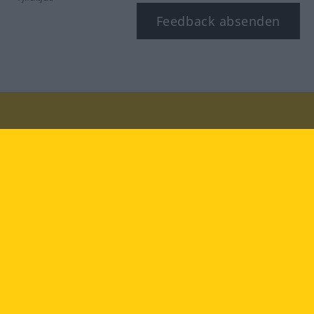
Feedback absenden
Besuchen Sie uns auf:
facebook
YouTube
Instagram
Langenscheidt
NUTZUNGSBEDINGUNGEN