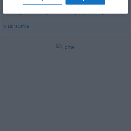
estudar
,
analisar
,
explorar
,
averiguar
,
investigar
,
indagar
© LibreOffice