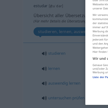
oder Ihre E
Webseite kli
estudar
[ɨʃtuˈdar]
unserer Dat
Übersicht aller Übersetzungen
Wir verwend
kommunizier
(Für mehr Details die Übersetzung anklicken/an
der statist
immer auf I
studieren, lernen, auswendig lerne
Werbung die
Einverständ
jederzeit f
und den Anp
Weitergehen
Hier finden
studieren
Wir und 
Genaue Geol
lernen
und/oder Zu
Werbung und
Liste der P
auswendig
lernen
untersuchen
prüfen