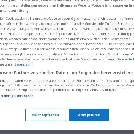
inwilligung zu widerrufen, indem Sie auf den Link Privatsphäre-Einstellungen am unt
cken. Ihre Einstellungen gelten innerhalb unseres Website. Weitere Informationen fin
enschutzerklärung.
en Cookies, damit Sie unsere Webseite bestmöglich nutzen und wir besser mit Ihnen
en können. Notwendige, funktionale und statistische Cookies, die für den Betrieb d
tippen)
ischen Auswertung unserer Webseite erforderlich sind, werden auf Grundlage unserer
hrem Endgerät gespeichert. Marketing-Cookies und Cookies, die der Bereitstellung per
n, untersuchen prüfen
einstudieren, einüben
nen, werden nur gespeichert, wenn Sie uns durch einen Klick auf den „Akzeptieren“-
nis geben. Klicken Sie ansonsten auf „Fortfahren ohne Akzeptieren“. Sie können Ihre 
ür zukünftige Besuche unserer Webseite widerrufen. Wenn Sie weitere Informationen 
assungsmöglichkeiten möchten, klicken Sie einfach auf den Button „Mehr Optionen“
de Hinweise zu der Datenverarbeitung entnehmen Sie ansonsten unserer
Datenschut
 Sie unser
Impressum
.
estudar
UNIV
unsere Partner verarbeiten Daten, um Folgendes bereitzustellen:
ocation-Daten verwenden. Geräteeigenschaften zur Identifikation aktiv abfragen. Sp
estudar
lição vocábulos
griff auf Informationen auf einem Gerät. Personalisierte Werbung und Inhalte, Mes
 Inhalten, Zielgruppenforschung und Entwicklung von Dienstleistungen.
artner (Lieferanten)
estudar
(≈ decorar)
Mehr Optionen
Akzeptieren
estudar
(≈ controlar)