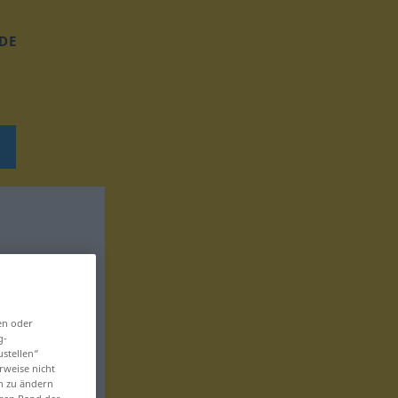
DE
en oder
g-
ustellen“
rweise nicht
en zu ändern