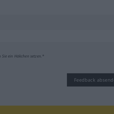
m Sie ein Häkchen setzen.*
Feedback absend