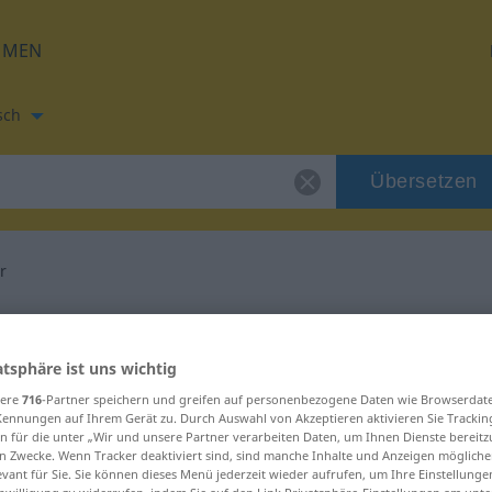
HMEN
sch
Übersetzen
r
tzung für "estudar"
atsphäre ist uns wichtig
g
sere
716
-Partner speichern und greifen auf personenbezogene Daten wie Browserdat
Kennungen auf Ihrem Gerät zu. Durch Auswahl von Akzeptieren aktivieren Sie Trackin
n für die unter „Wir und unsere Partner verarbeiten Daten, um Ihnen Dienste bereitz
n Zwecke. Wenn Tracker deaktiviert sind, sind manche Inhalte und Anzeigen mögliche
evant für Sie. Sie können dieses Menü jederzeit wieder aufrufen, um Ihre Einstellung