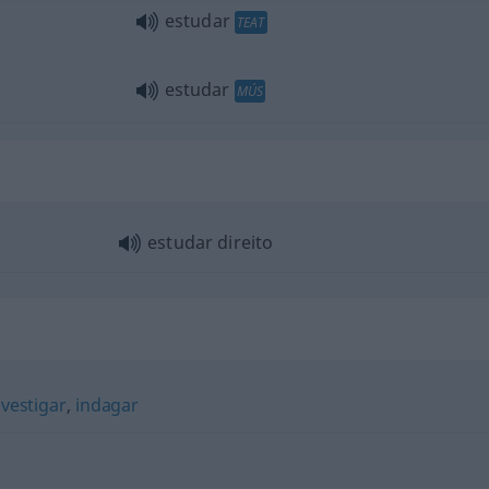
estudar
TEAT
estudar
MÚS
estudar direito
nvestigar
,
indagar