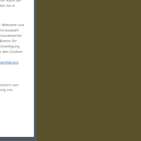
eren Rand der
den Sie in
er Webseite und
 Vorauswahl
sonalisierter
Button Ihr
Einwilligung
zu den Cookies
.
zerklärung
.
eichern von
sung von