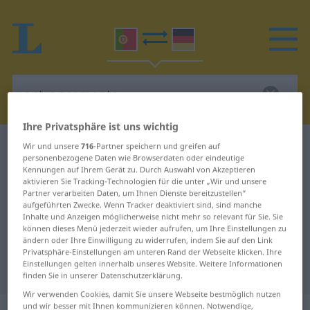
Ihre Privatsphäre ist uns wichtig
Portugiesisch-Deutsch Wörterbuch
Wir und unsere
716
-Partner speichern und greifen auf
personenbezogene Daten wie Browserdaten oder eindeutige
entroncamento
Kennungen auf Ihrem Gerät zu. Durch Auswahl von Akzeptieren
Portugiesisch-Deutsch
aktivieren Sie Tracking-Technologien für die unter „Wir und unsere
Partner verarbeiten Daten, um Ihnen Dienste bereitzustellen“
Übersetzung für "entroncamento"
aufgeführten Zwecke. Wenn Tracker deaktiviert sind, sind manche
Inhalte und Anzeigen möglicherweise nicht mehr so relevant für Sie. Sie
können dieses Menü jederzeit wieder aufrufen, um Ihre Einstellungen zu
ändern oder Ihre Einwilligung zu widerrufen, indem Sie auf den Link
"entroncamento" Deutsch
Privatsphäre-Einstellungen am unteren Rand der Webseite klicken. Ihre
Einstellungen gelten innerhalb unseres Website. Weitere Informationen
Übersetzung
finden Sie in unserer Datenschutzerklärung.
Wir verwenden Cookies, damit Sie unsere Webseite bestmöglich nutzen
und wir besser mit Ihnen kommunizieren können. Notwendige,