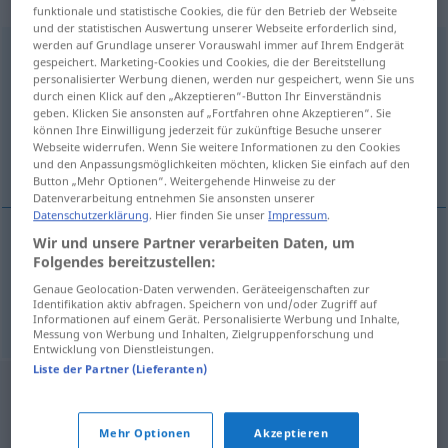
„entroncamento“
: masculino
funktionale und statistische Cookies, die für den Betrieb der Webseite
und der statistischen Auswertung unserer Webseite erforderlich sind,
werden auf Grundlage unserer Vorauswahl immer auf Ihrem Endgerät
entroncamento
[ẽtrõkɜˈmẽtu]
m
gespeichert. Marketing-Cookies und Cookies, die der Bereitstellung
personalisierter Werbung dienen, werden nur gespeichert, wenn Sie uns
Übersicht aller Übersetzungen
durch einen Klick auf den „Akzeptieren“-Button Ihr Einverständnis
geben. Klicken Sie ansonsten auf „Fortfahren ohne Akzeptieren“. Sie
(Für mehr Details die Übersetzung anklicken/antippen)
können Ihre Einwilligung jederzeit für zukünftige Besuche unserer
Webseite widerrufen. Wenn Sie weitere Informationen zu den Cookies
Abzweigung, Bahnknotenpunkt
und den Anpassungsmöglichkeiten möchten, klicken Sie einfach auf den
Button „Mehr Optionen“. Weitergehende Hinweise zu der
Datenverarbeitung entnehmen Sie ansonsten unserer
Datenschutzerklärung
. Hier finden Sie unser
Impressum
.
Wir und unsere Partner verarbeiten Daten, um
Folgendes bereitzustellen:
Abzweigung
f
entroncamento
Genaue Geolocation-Daten verwenden. Geräteeigenschaften zur
Identifikation aktiv abfragen. Speichern von und/oder Zugriff auf
(Bahn)Knotenpunkt
m
entroncamento
FERROV
Informationen auf einem Gerät. Personalisierte Werbung und Inhalte,
Messung von Werbung und Inhalten, Zielgruppenforschung und
Entwicklung von Dienstleistungen.
Liste der Partner (Lieferanten)
Mehr Optionen
Akzeptieren