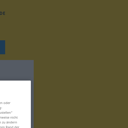
DE
en oder
g-
ustellen“
rweise nicht
en zu ändern
eren Rand der