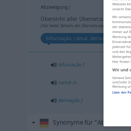
Webseite kli
Abzweigung
f
unserer Dat
Wir verwend
Übersicht aller Übersetzungen
kommunizier
(Für mehr Details die Übersetzung anklicken/an
der statist
immer auf I
Werbung die
bifurcação, ramal, derivação
Einverständ
jederzeit f
und den Anp
Weitergehen
Hier finden
bifurcação
f
Wir und 
Genaue Geol
ramal
m
und/oder Zu
Werbung und
Liste der P
derivação
f
Synonyme für "Abzweigun