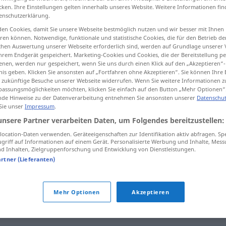
cken. Ihre Einstellungen gelten innerhalb unseres Website. Weitere Informationen fin
enschutzerklärung.
en Cookies, damit Sie unsere Webseite bestmöglich nutzen und wir besser mit Ihnen
en können. Notwendige, funktionale und statistische Cookies, die für den Betrieb d
tippen)
ischen Auswertung unserer Webseite erforderlich sind, werden auf Grundlage unserer
hrem Endgerät gespeichert. Marketing-Cookies und Cookies, die der Bereitstellung per
nen, werden nur gespeichert, wenn Sie uns durch einen Klick auf den „Akzeptieren“-
nis geben. Klicken Sie ansonsten auf „Fortfahren ohne Akzeptieren“. Sie können Ihre 
ür zukünftige Besuche unserer Webseite widerrufen. Wenn Sie weitere Informationen 
assungsmöglichkeiten möchten, klicken Sie einfach auf den Button „Mehr Optionen“
de Hinweise zu der Datenverarbeitung entnehmen Sie ansonsten unserer
Datenschut
 Sie unser
Impressum
.
Abzweigung
unsere Partner verarbeiten Daten, um Folgendes bereitzustellen:
ocation-Daten verwenden. Geräteeigenschaften zur Identifikation aktiv abfragen. Sp
Abzweigung
Strecke
griff auf Informationen auf einem Gerät. Personalisierte Werbung und Inhalte, Mes
 Inhalten, Zielgruppenforschung und Entwicklung von Dienstleistungen.
artner (Lieferanten)
Abzweigung
ELEK
Mehr Optionen
Akzeptieren
g"