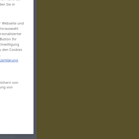
den Sie in
er Webseite und
 Vorauswahl
sonalisierter
Button Ihr
Einwilligung
zu den Cookies
.
zerklärung
.
eichern von
sung von