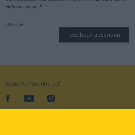
Häkchen setzen.*
*Pflichtfeld
Feedback absenden
Besuchen Sie uns auf:
facebook
YouTube
Instagram
Langenscheidt