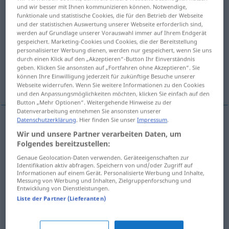
und wir besser mit Ihnen kommunizieren können. Notwendige,
funktionale und statistische Cookies, die für den Betrieb der Webseite
Übersicht aller Übersetzungen
und der statistischen Auswertung unserer Webseite erforderlich sind,
(Für mehr Details die Übersetzung anklicken/antippen)
werden auf Grundlage unserer Vorauswahl immer auf Ihrem Endgerät
gespeichert. Marketing-Cookies und Cookies, die der Bereitstellung
personalisierter Werbung dienen, werden nur gespeichert, wenn Sie uns
Vorrichtung, Anlage, Gerät
durch einen Klick auf den „Akzeptieren“-Button Ihr Einverständnis
geben. Klicken Sie ansonsten auf „Fortfahren ohne Akzeptieren“. Sie
können Ihre Einwilligung jederzeit für zukünftige Besuche unserer
Weitere Beispiele...
Webseite widerrufen. Wenn Sie weitere Informationen zu den Cookies
und den Anpassungsmöglichkeiten möchten, klicken Sie einfach auf den
Button „Mehr Optionen“. Weitergehende Hinweise zu der
Datenverarbeitung entnehmen Sie ansonsten unserer
Datenschutzerklärung
. Hier finden Sie unser
Impressum
.
Vorrichtung
f
dispositivo
Wir und unsere Partner verarbeiten Daten, um
TECN
Folgendes bereitzustellen:
Anlage
f
dispositivo
(≈ aparelho)
Genaue Geolocation-Daten verwenden. Geräteeigenschaften zur
Identifikation aktiv abfragen. Speichern von und/oder Zugriff auf
Informationen auf einem Gerät. Personalisierte Werbung und Inhalte,
Messung von Werbung und Inhalten, Zielgruppenforschung und
Gerät
n
dispositivo
(≈ aparelho)
Entwicklung von Dienstleistungen.
Liste der Partner (Lieferanten)
Beispiele