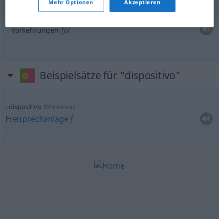
Mehr Optionen
Akzeptieren
pl
dispositivos
FIG
fpl
Vorkehrungen
Beispielsätze für "dispositivo"
m
dispositivo
viva-voz
Freisprechanlage
f