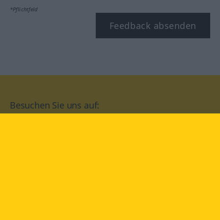
*Pflichtfeld
Feedback absenden
Besuchen Sie uns auf:
facebook
YouTube
Instagram
Langenscheidt
NUTZUNGSBEDINGUNGEN