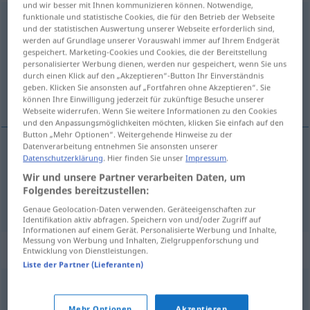
und wir besser mit Ihnen kommunizieren können. Notwendige,
funktionale und statistische Cookies, die für den Betrieb der Webseite
Display
[dɪsˈplɛː]
n
<
-s
;
-s
>
und der statistischen Auswertung unserer Webseite erforderlich sind,
werden auf Grundlage unserer Vorauswahl immer auf Ihrem Endgerät
Übersicht aller Übersetzungen
gespeichert. Marketing-Cookies und Cookies, die der Bereitstellung
personalisierter Werbung dienen, werden nur gespeichert, wenn Sie uns
(Für mehr Details die Übersetzung anklicken/antippen)
durch einen Klick auf den „Akzeptieren“-Button Ihr Einverständnis
geben. Klicken Sie ansonsten auf „Fortfahren ohne Akzeptieren“. Sie
ecrã, display
können Ihre Einwilligung jederzeit für zukünftige Besuche unserer
Webseite widerrufen. Wenn Sie weitere Informationen zu den Cookies
und den Anpassungsmöglichkeiten möchten, klicken Sie einfach auf den
Button „Mehr Optionen“. Weitergehende Hinweise zu der
Datenverarbeitung entnehmen Sie ansonsten unserer
Datenschutzerklärung
. Hier finden Sie unser
Impressum
.
ecrã
m
Display
IT
TEL
Wir und unsere Partner verarbeiten Daten, um
Folgendes bereitzustellen:
display
m
Display
IT
TEL
Genaue Geolocation-Daten verwenden. Geräteeigenschaften zur
Identifikation aktiv abfragen. Speichern von und/oder Zugriff auf
Informationen auf einem Gerät. Personalisierte Werbung und Inhalte,
Messung von Werbung und Inhalten, Zielgruppenforschung und
Synonyme für "Display"
Entwicklung von Dienstleistungen.
Liste der Partner (Lieferanten)
Anzeige
,
Monitor
,
Bildschirm
,
Schirm (ugs.)
Mehr Optionen
Akzeptieren