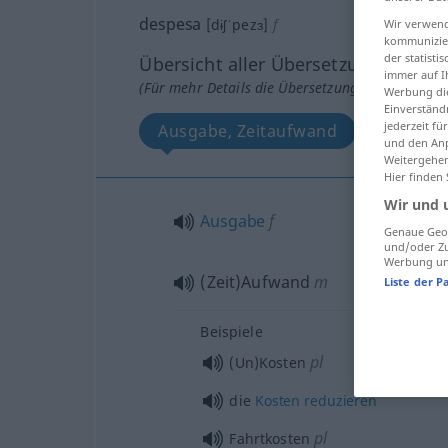
despesa
[dɨʃˈpezɜ]
f
Wir verwend
kommunizier
der statist
Übersicht aller Übersetzungen
immer auf I
(Für mehr Details die Übersetzung anklicken/an
Werbung die
Einverständ
jederzeit f
Ausgabe, Zeitaufwand
und den Anp
Weitergehen
Hier finden
Wir und 
Ausgabe
f
Genaue Geol
und/oder Zu
Werbung und
(Zeit)Aufwand
m
Liste der P
Beispiele
pl
(Un)Kosten
die
Kosten
reduzieren
pl
Fahrtkosten