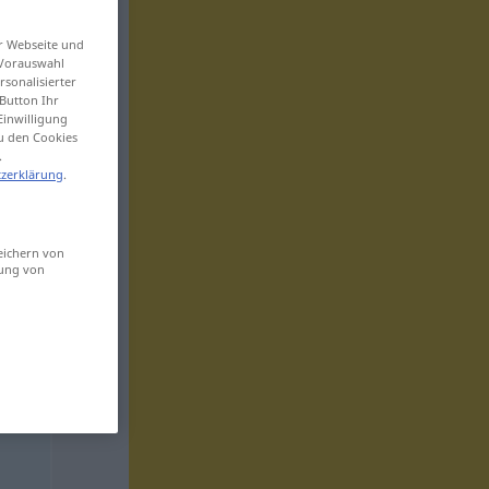
er Webseite und
 Vorauswahl
sonalisierter
Button Ihr
Einwilligung
zu den Cookies
.
zerklärung
.
eichern von
sung von