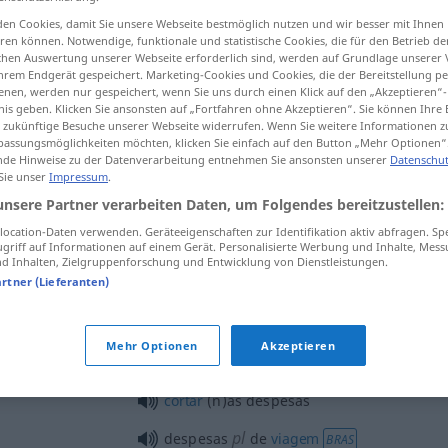
en Cookies, damit Sie unsere Webseite bestmöglich nutzen und wir besser mit Ihnen
en können. Notwendige, funktionale und statistische Cookies, die für den Betrieb d
ischen Auswertung unserer Webseite erforderlich sind, werden auf Grundlage unserer
hrem Endgerät gespeichert. Marketing-Cookies und Cookies, die der Bereitstellung per
tippen)
nen, werden nur gespeichert, wenn Sie uns durch einen Klick auf den „Akzeptieren“-
nis geben. Klicken Sie ansonsten auf „Fortfahren ohne Akzeptieren“. Sie können Ihre 
ür zukünftige Besuche unserer Webseite widerrufen. Wenn Sie weitere Informationen 
assungsmöglichkeiten möchten, klicken Sie einfach auf den Button „Mehr Optionen“
de Hinweise zu der Datenverarbeitung entnehmen Sie ansonsten unserer
Datenschut
 Sie unser
Impressum
.
unsere Partner verarbeiten Daten, um Folgendes bereitzustellen:
despesa
financeira
ocation-Daten verwenden. Geräteeigenschaften zur Identifikation aktiv abfragen. Sp
griff auf Informationen auf einem Gerät. Personalisierte Werbung und Inhalte, Mes
 Inhalten, Zielgruppenforschung und Entwicklung von Dienstleistungen.
despesa
de tempo
artner (Lieferanten)
Mehr Optionen
Akzeptieren
pl
despesas
cortar
(n)as despesas
pl
despesas
de
viagem
BRAS