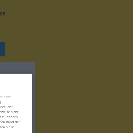
DE
en oder
g-
ustellen“
rweise nicht
en zu ändern
eren Rand der
den Sie in