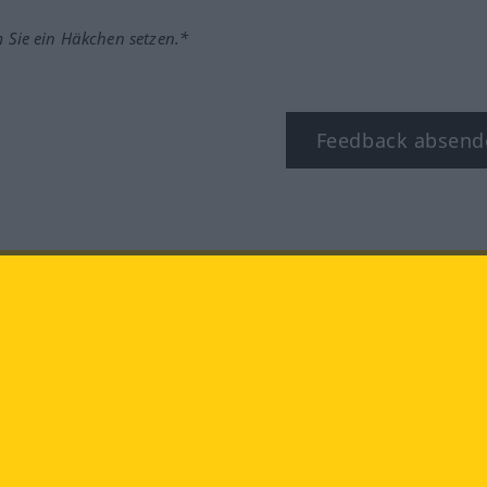
m Sie ein Häkchen setzen.*
Feedback absend
ook
YouTube
Instagram