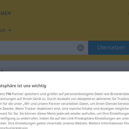
HMEN
sch
Übersetzen
sa
tzung für "despesa"
atsphäre ist uns wichtig
sere
716
-Partner speichern und greifen auf personenbezogene Daten wie Browserdat
Kennungen auf Ihrem Gerät zu. Durch Auswahl von Akzeptieren aktivieren Sie Trackin
ng
n für die unter „Wir und unsere Partner verarbeiten Daten, um Ihnen Dienste bereitz
n Zwecke. Wenn Tracker deaktiviert sind, sind manche Inhalte und Anzeigen mögliche
evant für Sie. Sie können dieses Menü jederzeit wieder aufrufen, um Ihre Einstellung
inwilligung zu widerrufen, indem Sie auf den Link Privatsphäre-Einstellungen am unt
cken. Ihre Einstellungen gelten innerhalb unseres Website. Weitere Informationen fin
enschutzerklärung.