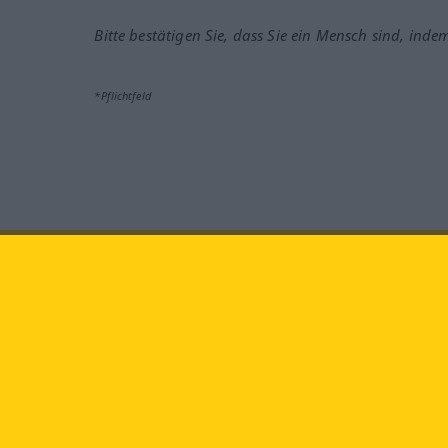
Bitte bestätigen Sie, dass Sie ein Mensch sind, inde
*Pflichtfeld
Besuchen Sie uns auf:
faceb
Langenscheidt