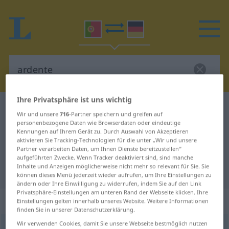
Ihre Privatsphäre ist uns wichtig
Portugiesisch-Deutsch Wörterbuch
ardente
Wir und unsere
716
-Partner speichern und greifen auf
Portugiesisch-Deutsch
personenbezogene Daten wie Browserdaten oder eindeutige
Kennungen auf Ihrem Gerät zu. Durch Auswahl von Akzeptieren
Übersetzung für "ardente"
aktivieren Sie Tracking-Technologien für die unter „Wir und unsere
Partner verarbeiten Daten, um Ihnen Dienste bereitzustellen“
aufgeführten Zwecke. Wenn Tracker deaktiviert sind, sind manche
Inhalte und Anzeigen möglicherweise nicht mehr so relevant für Sie. Sie
"ardente" Deutsch Übersetzung
können dieses Menü jederzeit wieder aufrufen, um Ihre Einstellungen zu
ändern oder Ihre Einwilligung zu widerrufen, indem Sie auf den Link
Privatsphäre-Einstellungen am unteren Rand der Webseite klicken. Ihre
„ardente“
Einstellungen gelten innerhalb unseres Website. Weitere Informationen
finden Sie in unserer Datenschutzerklärung.
Wir verwenden Cookies, damit Sie unsere Webseite bestmöglich nutzen
ardente
[ɜrˈdẽtɨ]