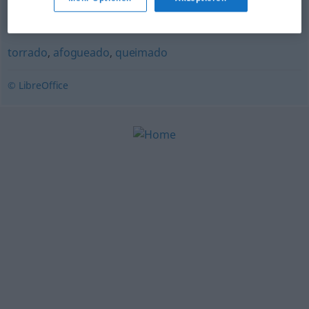
vulcânico
,
fogoso
,
incandescente
,
abrasador
,
cálido
torrado
,
afogueado
,
queimado
© LibreOffice