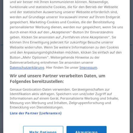
und wir besser mit Ihnen kommunizieren können. Notwendige,
funktionale und statistische Cookies, die für den Betrieb der Webseite
Übersicht aller Übersetzungen
und der statistischen Auswertung unserer Webseite erforderlich sind,
werden auf Grundlage unserer Vorauswahl immer auf Ihrem Endgerät
(Für mehr Details die Übersetzung anklicken/antippen)
gespeichert. Marketing-Cookies und Cookies, die der Bereitstellung
personalisierter Werbung dienen, werden nur gespeichert, wenn Sie uns
brennend, feurig, scharf
durch einen Klick auf den „Akzeptieren“-Button Ihr Einverständnis
geben. Klicken Sie ansonsten auf „Fortfahren ohne Akzeptieren“. Sie
können Ihre Einwilligung jederzeit für zukünftige Besuche unserer
Webseite widerrufen. Wenn Sie weitere Informationen zu den Cookies
und den Anpassungsmöglichkeiten möchten, klicken Sie einfach auf den
Button „Mehr Optionen“. Weitergehende Hinweise zu der
brennend
ardente
sol
etc
Datenverarbeitung entnehmen Sie ansonsten unserer
Datenschutzerklärung
. Hier finden Sie unser
Impressum
.
feurig
ardente
temperamento
Wir und unsere Partner verarbeiten Daten, um
Folgendes bereitzustellen:
scharf
ardente
sabor
Genaue Geolocation-Daten verwenden. Geräteeigenschaften zur
Identifikation aktiv abfragen. Speichern von und/oder Zugriff auf
Informationen auf einem Gerät. Personalisierte Werbung und Inhalte,
Messung von Werbung und Inhalten, Zielgruppenforschung und
Entwicklung von Dienstleistungen.
Liste der Partner (Lieferanten)
Synonyme für "ardente"
Mehr Optionen
Akzeptieren