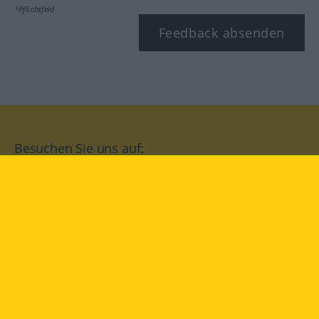
*Pflichtfeld
Feedback absenden
Besuchen Sie uns auf:
facebook
YouTube
Instagram
Langenscheidt
NUTZUNGSBEDINGUNGEN