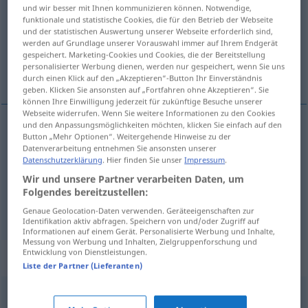
und wir besser mit Ihnen kommunizieren können. Notwendige,
funktionale und statistische Cookies, die für den Betrieb der Webseite
Übersicht aller Übersetzungen
und der statistischen Auswertung unserer Webseite erforderlich sind,
(Für mehr Details die Übersetzung anklicken/antippen)
werden auf Grundlage unserer Vorauswahl immer auf Ihrem Endgerät
gespeichert. Marketing-Cookies und Cookies, die der Bereitstellung
personalisierter Werbung dienen, werden nur gespeichert, wenn Sie uns
ardente, picante, fogoso
durch einen Klick auf den „Akzeptieren“-Button Ihr Einverständnis
geben. Klicken Sie ansonsten auf „Fortfahren ohne Akzeptieren“. Sie
können Ihre Einwilligung jederzeit für zukünftige Besuche unserer
Webseite widerrufen. Wenn Sie weitere Informationen zu den Cookies
und den Anpassungsmöglichkeiten möchten, klicken Sie einfach auf den
Button „Mehr Optionen“. Weitergehende Hinweise zu der
ardente
feurig
Datenverarbeitung entnehmen Sie ansonsten unserer
Datenschutzerklärung
. Hier finden Sie unser
Impressum
.
picante
feurig
(≈ scharf)
Wir und unsere Partner verarbeiten Daten, um
Folgendes bereitzustellen:
fogoso
feurig
FIG
Genaue Geolocation-Daten verwenden. Geräteeigenschaften zur
Identifikation aktiv abfragen. Speichern von und/oder Zugriff auf
Informationen auf einem Gerät. Personalisierte Werbung und Inhalte,
Messung von Werbung und Inhalten, Zielgruppenforschung und
Entwicklung von Dienstleistungen.
Synonyme für "feurig"
Liste der Partner (Lieferanten)
rasant
,
schwungvoll