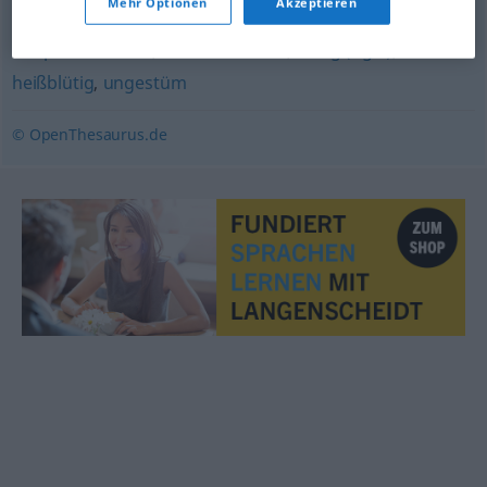
Mehr Optionen
Akzeptieren
temperamentvoll
,
leidenschaftlich
,
hitzig (ugs.)
,
heißblütig
,
ungestüm
© OpenThesaurus.de