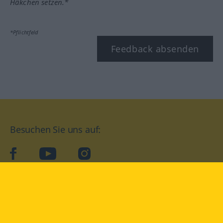
Häkchen setzen.*
*Pflichtfeld
Feedback absenden
Besuchen Sie uns auf:
facebook
YouTube
Instagram
Langenscheidt