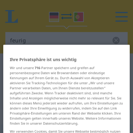
Ihre Privatsphäre ist uns wichtig
Deutsch-Portugiesisch Wörterbuch
feurig
Wir und unsere
716
-Partner speichern und greifen auf
Deutsch-Portugiesisch
personenbezogene Daten wie Browserdaten oder eindeutige
Kennungen auf Ihrem Gerät zu. Durch Auswahl von Akzeptieren
Übersetzung für "feurig"
aktivieren Sie Tracking-Technologien für die unter „Wir und unsere
Partner verarbeiten Daten, um Ihnen Dienste bereitzustellen“
aufgeführten Zwecke. Wenn Tracker deaktiviert sind, sind manche
"feurig" Portugiesisch Übersetzung
Inhalte und Anzeigen möglicherweise nicht mehr so relevant für Sie. Sie
können dieses Menü jederzeit wieder aufrufen, um Ihre Einstellungen zu
ändern oder Ihre Einwilligung zu widerrufen, indem Sie auf den Link
Privatsphäre-Einstellungen am unteren Rand der Webseite klicken. Ihre
„feurig“
Einstellungen gelten innerhalb unseres Website. Weitere Informationen
finden Sie in unserer Datenschutzerklärung.
Wir verwenden Cookies, damit Sie unsere Webseite bestmöglich nutzen
feurig
[ˈfɔʏrɪç]