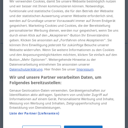
Wir verwenden Cookies, damit Sie unsere Webseite bestmöglich nutzen
und wir besser mit Ihnen kommunizieren können. Notwendige,
Übersicht aller Übersetzungen
funktionale und statistische Cookies, die für den Betrieb der Webseite
und der statistischen Auswertung unserer Webseite erforderlich sind,
(Für mehr Details die Übersetzung anklicken/antippen)
werden auf Grundlage unserer Vorauswahl immer auf Ihrem Endgerät
gespeichert. Marketing-Cookies und Cookies, die der Bereitstellung
grün
personalisierter Werbung dienen, werden nur gespeichert, wenn Sie uns
durch einen Klick auf den „Akzeptieren“-Button Ihr Einverständnis
geben. Klicken Sie ansonsten auf „Fortfahren ohne Akzeptieren“. Sie
können Ihre Einwilligung jederzeit für zukünftige Besuche unserer
Webseite widerrufen. Wenn Sie weitere Informationen zu den Cookies
und den Anpassungsmöglichkeiten möchten, klicken Sie einfach auf den
grün
zielony
Button „Mehr Optionen“. Weitergehende Hinweise zu der
Datenverarbeitung entnehmen Sie ansonsten unserer
Datenschutzerklärung
. Hier finden Sie unser
Impressum
.
Wir und unsere Partner verarbeiten Daten, um
Folgendes bereitzustellen:
Beispielsätze für "zielony"
Genaue Geolocation-Daten verwenden. Geräteeigenschaften zur
Identifikation aktiv abfragen. Speichern von und/oder Zugriff auf
Informationen auf einem Gerät. Personalisierte Werbung und Inhalte,
Messung von Werbung und Inhalten, Zielgruppenforschung und
zabójczo zielony
UMG
Entwicklung von Dienstleistungen.
Liste der Partner (Lieferanten)
giftgrün
, quietschgrün