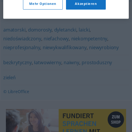
Mehr Optionen
Akzeptieren
Synonyme für "zielony"
amatorski
,
domorosły
,
dyletancki
,
laicki
,
niedoświadczony
,
niefachowy
,
niekompetentny
,
nieprofesjonalny
,
niewykwalifikowany
,
niewyrobiony
bezkrytyczny
,
łatwowierny
,
naiwny
,
prostoduszny
zieleń
© LibreOffice