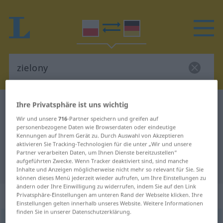
Ihre Privatsphäre ist uns wichtig
Polnisch-Deutsch Wörterbuch
zielony
Polnisch-Deutsch Übersetzung für
Wir und unsere
716
-Partner speichern und greifen auf
personenbezogene Daten wie Browserdaten oder eindeutige
"zielony"
Kennungen auf Ihrem Gerät zu. Durch Auswahl von Akzeptieren
aktivieren Sie Tracking-Technologien für die unter „Wir und unsere
Partner verarbeiten Daten, um Ihnen Dienste bereitzustellen“
aufgeführten Zwecke. Wenn Tracker deaktiviert sind, sind manche
"zielony" Deutsch Übersetzung
Inhalte und Anzeigen möglicherweise nicht mehr so relevant für Sie. Sie
können dieses Menü jederzeit wieder aufrufen, um Ihre Einstellungen zu
ändern oder Ihre Einwilligung zu widerrufen, indem Sie auf den Link
„zielony“
Privatsphäre-Einstellungen am unteren Rand der Webseite klicken. Ihre
Einstellungen gelten innerhalb unseres Website. Weitere Informationen
finden Sie in unserer Datenschutzerklärung.
zielony
<
-no
>