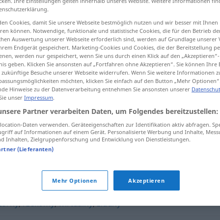
cken. Ihre Einstellungen gelten innerhalb unseres Website. Weitere Informationen fin
enschutzerklärung.
en Cookies, damit Sie unsere Webseite bestmöglich nutzen und wir besser mit Ihnen
en können. Notwendige, funktionale und statistische Cookies, die für den Betrieb d
ischen Auswertung unserer Webseite erforderlich sind, werden auf Grundlage unserer
tippen)
hrem Endgerät gespeichert. Marketing-Cookies und Cookies, die der Bereitstellung per
nen, werden nur gespeichert, wenn Sie uns durch einen Klick auf den „Akzeptieren“-
nis geben. Klicken Sie ansonsten auf „Fortfahren ohne Akzeptieren“. Sie können Ihre 
ür zukünftige Besuche unserer Webseite widerrufen. Wenn Sie weitere Informationen 
assungsmöglichkeiten möchten, klicken Sie einfach auf den Button „Mehr Optionen“
de Hinweise zu der Datenverarbeitung entnehmen Sie ansonsten unserer
Datenschut
 Sie unser
Impressum
.
urojony
unsere Partner verarbeiten Daten, um Folgendes bereitzustellen:
ocation-Daten verwenden. Geräteeigenschaften zur Identifikation aktiv abfragen. Sp
griff auf Informationen auf einem Gerät. Personalisierte Werbung und Inhalte, Mes
 Inhalten, Zielgruppenforschung und Entwicklung von Dienstleistungen.
artner (Lieferanten)
y
,
niestworzony
,
zmyślony
Mehr Optionen
Akzeptieren
zorny
,
rzekomy
,
wirtualny
,
złudny