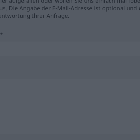
hler aufgefallen oder wollen Sie uns einfach mal lob
us. Die Angabe der E-Mail-Adresse ist optional und 
ntwortung Ihrer Anfrage.
?*