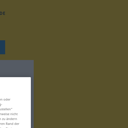
DE
en oder
g-
ustellen“
rweise nicht
en zu ändern
eren Rand der