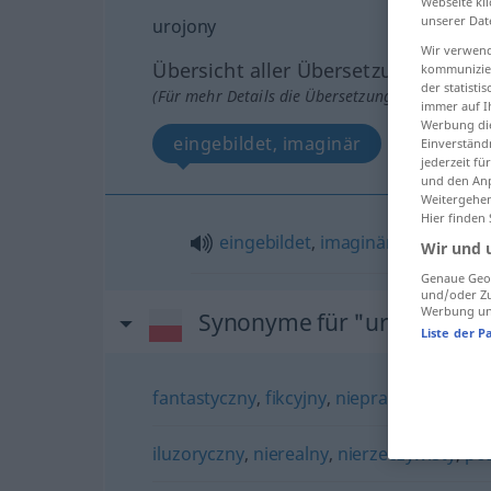
Webseite kli
unserer Dat
urojony
Wir verwend
Übersicht aller Übersetzungen
kommunizier
der statist
(Für mehr Details die Übersetzung anklicken/an
immer auf I
Werbung die
eingebildet, imaginär
Einverständ
jederzeit f
und den Anp
Weitergehen
Hier finden
eingebildet
,
imaginär
Wir und 
Genaue Geol
und/oder Zu
Werbung und
Synonyme für "urojony"
Liste der P
fantastyczny
,
fikcyjny
,
nieprawdopodobn
iluzoryczny
,
nierealny
,
nierzeczywisty
,
po