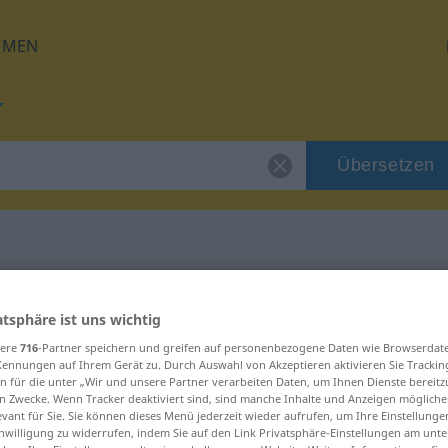
HMEN
Übersetzen
 für "urojony"
atsphäre ist uns wichtig
sere
716
-Partner speichern und greifen auf personenbezogene Daten wie Browserdat
g
Kennungen auf Ihrem Gerät zu. Durch Auswahl von Akzeptieren aktivieren Sie Trackin
n für die unter „Wir und unsere Partner verarbeiten Daten, um Ihnen Dienste bereitz
n Zwecke. Wenn Tracker deaktiviert sind, sind manche Inhalte und Anzeigen mögliche
evant für Sie. Sie können dieses Menü jederzeit wieder aufrufen, um Ihre Einstellung
inwilligung zu widerrufen, indem Sie auf den Link Privatsphäre-Einstellungen am unt