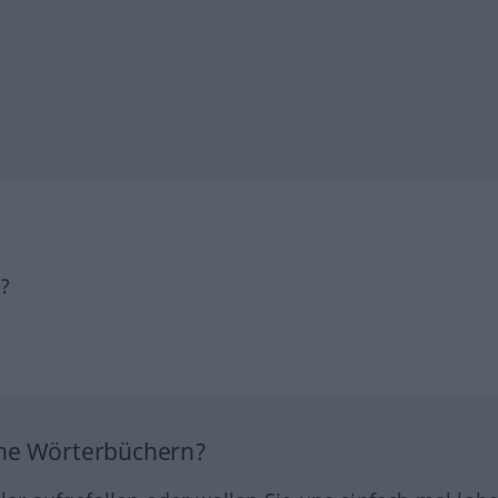
h?
ine Wörterbüchern?