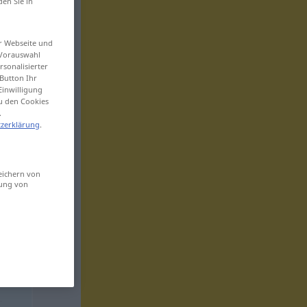
den Sie in
er Webseite und
 Vorauswahl
sonalisierter
Button Ihr
Einwilligung
zu den Cookies
.
zerklärung
.
eichern von
sung von