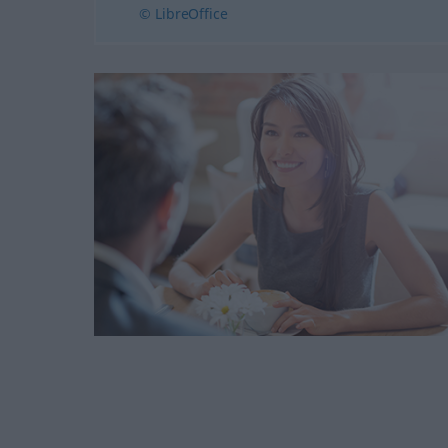
© LibreOffice