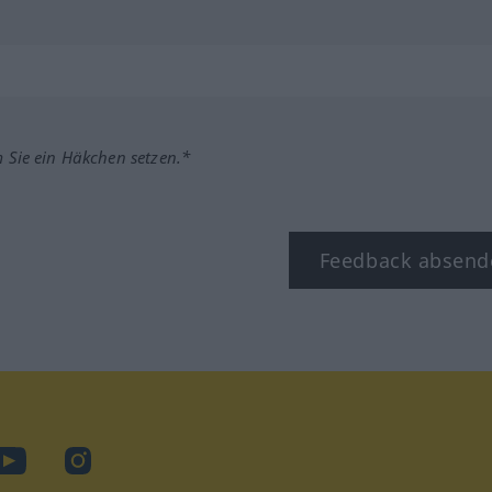
m Sie ein Häkchen setzen.*
Feedback absend
ook
YouTube
Instagram