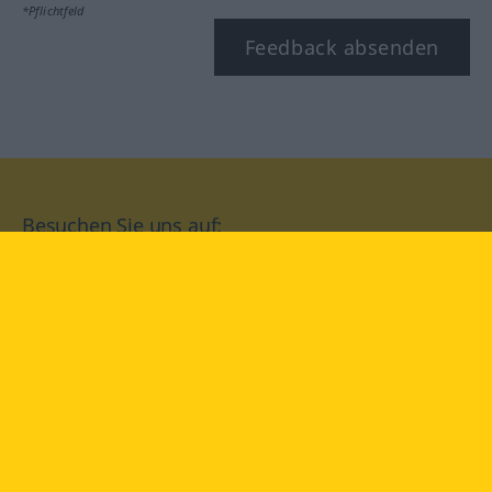
*Pflichtfeld
Feedback absenden
Besuchen Sie uns auf:
facebook
YouTube
Instagram
Langenscheidt
NUTZUNGSBEDINGUNGEN