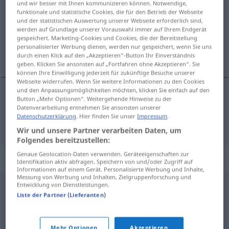
und wir besser mit Ihnen kommunizieren können. Notwendige,
funktionale und statistische Cookies, die für den Betrieb der Webseite
Übersicht aller Übersetzungen
und der statistischen Auswertung unserer Webseite erforderlich sind,
werden auf Grundlage unserer Vorauswahl immer auf Ihrem Endgerät
(Für mehr Details die Übersetzung anklicken/antippen)
gespeichert. Marketing-Cookies und Cookies, die der Bereitstellung
personalisierter Werbung dienen, werden nur gespeichert, wenn Sie uns
fiktiv
durch einen Klick auf den „Akzeptieren“-Button Ihr Einverständnis
geben. Klicken Sie ansonsten auf „Fortfahren ohne Akzeptieren“. Sie
können Ihre Einwilligung jederzeit für zukünftige Besuche unserer
Webseite widerrufen. Wenn Sie weitere Informationen zu den Cookies
und den Anpassungsmöglichkeiten möchten, klicken Sie einfach auf den
Button „Mehr Optionen“. Weitergehende Hinweise zu der
fiktiv
fikcyjny
Datenverarbeitung entnehmen Sie ansonsten unserer
Datenschutzerklärung
. Hier finden Sie unser
Impressum
.
Wir und unsere Partner verarbeiten Daten, um
Folgendes bereitzustellen:
Genaue Geolocation-Daten verwenden. Geräteeigenschaften zur
Synonyme für "fikcyjny"
Identifikation aktiv abfragen. Speichern von und/oder Zugriff auf
Informationen auf einem Gerät. Personalisierte Werbung und Inhalte,
Messung von Werbung und Inhalten, Zielgruppenforschung und
Entwicklung von Dienstleistungen.
fantastyczny
,
nieprawdopodobny
,
niestworzony
,
Liste der Partner (Lieferanten)
urojony
,
zmyślony
Mehr Optionen
Akzeptieren