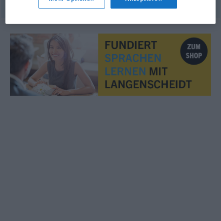
© LibreOffice