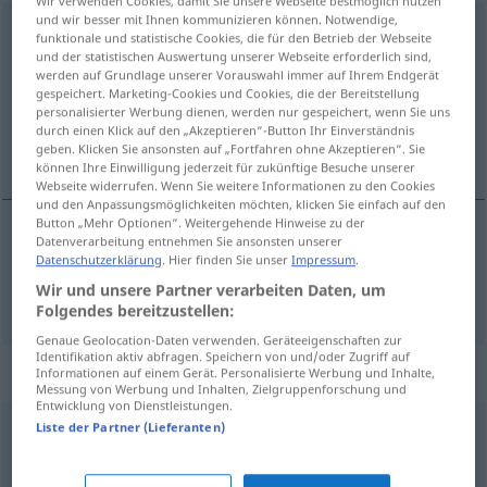
Wir verwenden Cookies, damit Sie unsere Webseite bestmöglich nutzen
und wir besser mit Ihnen kommunizieren können. Notwendige,
tymczasowy
<
-wo
>
funktionale und statistische Cookies, die für den Betrieb der Webseite
und der statistischen Auswertung unserer Webseite erforderlich sind,
Übersicht aller Übersetzungen
werden auf Grundlage unserer Vorauswahl immer auf Ihrem Endgerät
gespeichert. Marketing-Cookies und Cookies, die der Bereitstellung
(Für mehr Details die Übersetzung anklicken/antippen)
personalisierter Werbung dienen, werden nur gespeichert, wenn Sie uns
durch einen Klick auf den „Akzeptieren“-Button Ihr Einverständnis
vorläufig
geben. Klicken Sie ansonsten auf „Fortfahren ohne Akzeptieren“. Sie
können Ihre Einwilligung jederzeit für zukünftige Besuche unserer
Webseite widerrufen. Wenn Sie weitere Informationen zu den Cookies
und den Anpassungsmöglichkeiten möchten, klicken Sie einfach auf den
Button „Mehr Optionen“. Weitergehende Hinweise zu der
Datenverarbeitung entnehmen Sie ansonsten unserer
vorläufig
tymczasowy
Datenschutzerklärung
. Hier finden Sie unser
Impressum
.
Wir und unsere Partner verarbeiten Daten, um
Folgendes bereitzustellen:
Genaue Geolocation-Daten verwenden. Geräteeigenschaften zur
Identifikation aktiv abfragen. Speichern von und/oder Zugriff auf
Synonyme für "tymczasowy"
Informationen auf einem Gerät. Personalisierte Werbung und Inhalte,
Messung von Werbung und Inhalten, Zielgruppenforschung und
Entwicklung von Dienstleistungen.
Liste der Partner (Lieferanten)
przejściowy
,
zastępczy