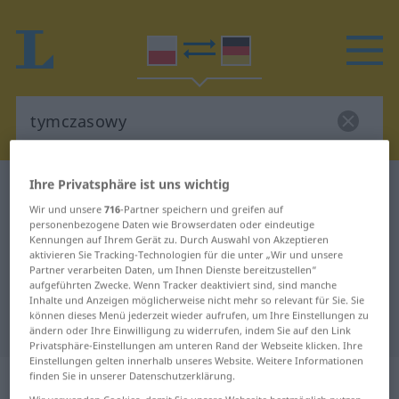
Ihre Privatsphäre ist uns wichtig
Polnisch-Deutsch Wörterbuch
tymczasowy
Wir und unsere
716
-Partner speichern und greifen auf
Polnisch-Deutsch Übersetzung für
personenbezogene Daten wie Browserdaten oder eindeutige
Kennungen auf Ihrem Gerät zu. Durch Auswahl von Akzeptieren
"tymczasowy"
aktivieren Sie Tracking-Technologien für die unter „Wir und unsere
Partner verarbeiten Daten, um Ihnen Dienste bereitzustellen“
aufgeführten Zwecke. Wenn Tracker deaktiviert sind, sind manche
"tymczasowy" Deutsch
Inhalte und Anzeigen möglicherweise nicht mehr so relevant für Sie. Sie
können dieses Menü jederzeit wieder aufrufen, um Ihre Einstellungen zu
Übersetzung
ändern oder Ihre Einwilligung zu widerrufen, indem Sie auf den Link
Privatsphäre-Einstellungen am unteren Rand der Webseite klicken. Ihre
Einstellungen gelten innerhalb unseres Website. Weitere Informationen
„tymczasowy“
finden Sie in unserer Datenschutzerklärung.