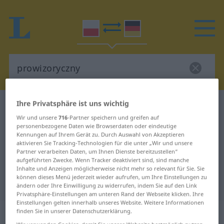
Ihre Privatsphäre ist uns wichtig
Polnisch-Deutsch Wörterbuch
prowizoryczny
Wir und unsere
716
-Partner speichern und greifen auf
Polnisch-Deutsch Übersetzung für
personenbezogene Daten wie Browserdaten oder eindeutige
Kennungen auf Ihrem Gerät zu. Durch Auswahl von Akzeptieren
"prowizoryczny"
aktivieren Sie Tracking-Technologien für die unter „Wir und unsere
Partner verarbeiten Daten, um Ihnen Dienste bereitzustellen“
aufgeführten Zwecke. Wenn Tracker deaktiviert sind, sind manche
"prowizoryczny" Deutsch
Inhalte und Anzeigen möglicherweise nicht mehr so relevant für Sie. Sie
können dieses Menü jederzeit wieder aufrufen, um Ihre Einstellungen zu
Übersetzung
ändern oder Ihre Einwilligung zu widerrufen, indem Sie auf den Link
Privatsphäre-Einstellungen am unteren Rand der Webseite klicken. Ihre
Einstellungen gelten innerhalb unseres Website. Weitere Informationen
„prowizoryczny“
finden Sie in unserer Datenschutzerklärung.