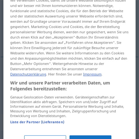
Wir verwenden Cookies, damit Sie unsere Webseite bestmöglich nutzen
und wir besser mit Ihnen kommunizieren können. Notwendige,
prowizoryczny
funktionale und statistische Cookies, die für den Betrieb der Webseite
und der statistischen Auswertung unserer Webseite erforderlich sind,
Übersicht aller Übersetzungen
werden auf Grundlage unserer Vorauswahl immer auf Ihrem Endgerät
gespeichert. Marketing-Cookies und Cookies, die der Bereitstellung
(Für mehr Details die Übersetzung anklicken/antippen)
personalisierter Werbung dienen, werden nur gespeichert, wenn Sie uns
durch einen Klick auf den „Akzeptieren“-Button Ihr Einverständnis
provisorisch, behelfsmäßig, vorläufig, Not-
geben. Klicken Sie ansonsten auf „Fortfahren ohne Akzeptieren“. Sie
können Ihre Einwilligung jederzeit für zukünftige Besuche unserer
Webseite widerrufen. Wenn Sie weitere Informationen zu den Cookies
und den Anpassungsmöglichkeiten möchten, klicken Sie einfach auf den
Button „Mehr Optionen“. Weitergehende Hinweise zu der
Datenverarbeitung entnehmen Sie ansonsten unserer
provisorisch
,
behelfsmäßig
prowizoryczny
Datenschutzerklärung
. Hier finden Sie unser
Impressum
.
Wir und unsere Partner verarbeiten Daten, um
urządzenie
Folgendes bereitzustellen:
Genaue Geolocation-Daten verwenden. Geräteeigenschaften zur
vorläufig
, Not-
prowizoryczny
rozwiązanie
Identifikation aktiv abfragen. Speichern von und/oder Zugriff auf
Informationen auf einem Gerät. Personalisierte Werbung und Inhalte,
Messung von Werbung und Inhalten, Zielgruppenforschung und
Entwicklung von Dienstleistungen.
Synonyme für "prowizoryczny"
Liste der Partner (Lieferanten)