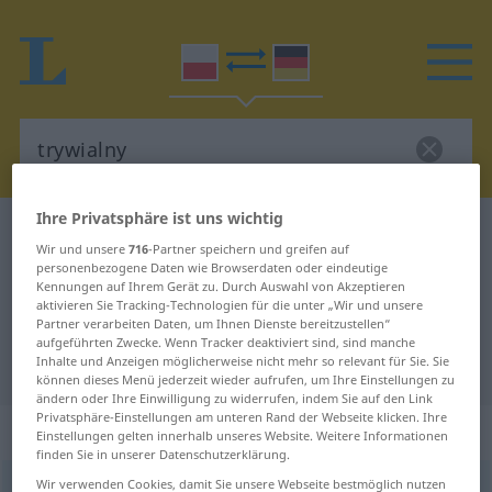
Ihre Privatsphäre ist uns wichtig
Polnisch-Deutsch Wörterbuch
trywialny
Wir und unsere
716
-Partner speichern und greifen auf
Polnisch-Deutsch Übersetzung für
personenbezogene Daten wie Browserdaten oder eindeutige
Kennungen auf Ihrem Gerät zu. Durch Auswahl von Akzeptieren
"trywialny"
aktivieren Sie Tracking-Technologien für die unter „Wir und unsere
Partner verarbeiten Daten, um Ihnen Dienste bereitzustellen“
aufgeführten Zwecke. Wenn Tracker deaktiviert sind, sind manche
Inhalte und Anzeigen möglicherweise nicht mehr so relevant für Sie. Sie
"trywialny" Deutsch Übersetzung
können dieses Menü jederzeit wieder aufrufen, um Ihre Einstellungen zu
ändern oder Ihre Einwilligung zu widerrufen, indem Sie auf den Link
Privatsphäre-Einstellungen am unteren Rand der Webseite klicken. Ihre
„trywialny“
Einstellungen gelten innerhalb unseres Website. Weitere Informationen
finden Sie in unserer Datenschutzerklärung.
Wir verwenden Cookies, damit Sie unsere Webseite bestmöglich nutzen
trywialny