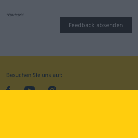
*Pflichtfeld
Feedback absenden
Besuchen Sie uns auf:
facebook
YouTube
Instagram
Langenscheidt