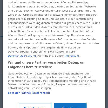
und wir besser mit Ihnen kommunizieren können. Notwendige,
funktionale und statistische Cookies, die für den Betrieb der Webseite
Übersicht aller Übersetzungen
und der statistischen Auswertung unserer Webseite erforderlich sind,
(Für mehr Details die Übersetzung anklicken/antippen)
werden auf Grundlage unserer Vorauswahl immer auf Ihrem Endgerät
gespeichert. Marketing-Cookies und Cookies, die der Bereitstellung
personalisierter Werbung dienen, werden nur gespeichert, wenn Sie uns
trivial
durch einen Klick auf den „Akzeptieren“-Button Ihr Einverständnis
geben. Klicken Sie ansonsten auf „Fortfahren ohne Akzeptieren“. Sie
können Ihre Einwilligung jederzeit für zukünftige Besuche unserer
Webseite widerrufen. Wenn Sie weitere Informationen zu den Cookies
und den Anpassungsmöglichkeiten möchten, klicken Sie einfach auf den
Button „Mehr Optionen“. Weitergehende Hinweise zu der
trivial
trywialny
Datenverarbeitung entnehmen Sie ansonsten unserer
Datenschutzerklärung
. Hier finden Sie unser
Impressum
.
Wir und unsere Partner verarbeiten Daten, um
Folgendes bereitzustellen:
Synonyme für "trywialny"
Genaue Geolocation-Daten verwenden. Geräteeigenschaften zur
Identifikation aktiv abfragen. Speichern von und/oder Zugriff auf
Informationen auf einem Gerät. Personalisierte Werbung und Inhalte,
karczemny
,
niewybredny
,
ordynarny
,
pospolity
,
Messung von Werbung und Inhalten, Zielgruppenforschung und
Entwicklung von Dienstleistungen.
prostacki
,
prymitywny
,
przaśny
,
wulgarny
Liste der Partner (Lieferanten)
banalny
,
normalny
,
oklepany
,
pospolity
,
prosty
,