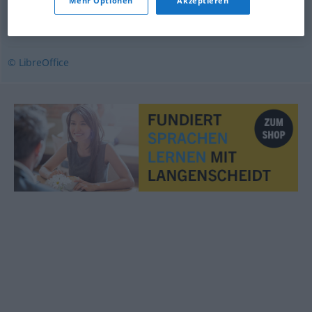
Mehr Optionen
Akzeptieren
przeciętny
,
stereotypowy
,
szablonowy
,
sztampowy
,
typowy
,
zwyczajny
,
zwykły
© LibreOffice