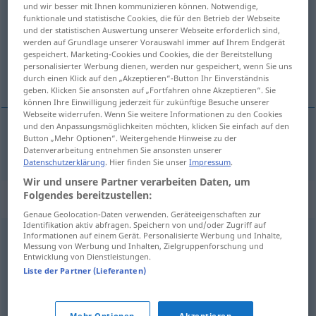
und wir besser mit Ihnen kommunizieren können. Notwendige,
funktionale und statistische Cookies, die für den Betrieb der Webseite
Übersicht aller Übersetzungen
und der statistischen Auswertung unserer Webseite erforderlich sind,
werden auf Grundlage unserer Vorauswahl immer auf Ihrem Endgerät
(Für mehr Details die Übersetzung anklicken/antippen)
gespeichert. Marketing-Cookies und Cookies, die der Bereitstellung
personalisierter Werbung dienen, werden nur gespeichert, wenn Sie uns
abgedroschen
durch einen Klick auf den „Akzeptieren“-Button Ihr Einverständnis
geben. Klicken Sie ansonsten auf „Fortfahren ohne Akzeptieren“. Sie
können Ihre Einwilligung jederzeit für zukünftige Besuche unserer
Webseite widerrufen. Wenn Sie weitere Informationen zu den Cookies
und den Anpassungsmöglichkeiten möchten, klicken Sie einfach auf den
Button „Mehr Optionen“. Weitergehende Hinweise zu der
abgedroschen
oklepany
Datenverarbeitung entnehmen Sie ansonsten unserer
Datenschutzerklärung
. Hier finden Sie unser
Impressum
.
Wir und unsere Partner verarbeiten Daten, um
Folgendes bereitzustellen:
Synonyme für "oklepany"
Genaue Geolocation-Daten verwenden. Geräteeigenschaften zur
Identifikation aktiv abfragen. Speichern von und/oder Zugriff auf
Informationen auf einem Gerät. Personalisierte Werbung und Inhalte,
banalny
,
normalny
,
pospolity
,
prosty
,
przeciętny
,
Messung von Werbung und Inhalten, Zielgruppenforschung und
Entwicklung von Dienstleistungen.
stereotypowy
,
szablonowy
,
sztampowy
,
trywialny
,
Liste der Partner (Lieferanten)
typowy
,
zwyczajny
,
zwykły
Mehr Optionen
Akzeptieren