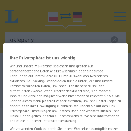
Ihre Privatsphäre ist uns wichtig
Polnisch-Deutsch Wörterbuch
oklepany
Wir und unsere
716
-Partner speichern und greifen auf
Polnisch-Deutsch Übersetzung für
personenbezogene Daten wie Browserdaten oder eindeutige
Kennungen auf Ihrem Gerät zu. Durch Auswahl von Akzeptieren
"oklepany"
aktivieren Sie Tracking-Technologien für die unter „Wir und unsere
Partner verarbeiten Daten, um Ihnen Dienste bereitzustellen“
aufgeführten Zwecke. Wenn Tracker deaktiviert sind, sind manche
Inhalte und Anzeigen möglicherweise nicht mehr so relevant für Sie. Sie
"oklepany" Deutsch Übersetzung
können dieses Menü jederzeit wieder aufrufen, um Ihre Einstellungen zu
ändern oder Ihre Einwilligung zu widerrufen, indem Sie auf den Link
Privatsphäre-Einstellungen am unteren Rand der Webseite klicken. Ihre
„oklepany“
Einstellungen gelten innerhalb unseres Website. Weitere Informationen
finden Sie in unserer Datenschutzerklärung.
Wir verwenden Cookies, damit Sie unsere Webseite bestmöglich nutzen
oklepany
UMG