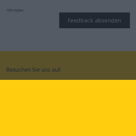
*Pflichtfeld
Feedback absenden
Besuchen Sie uns auf:
facebook
YouTube
Instagram
Langenscheidt