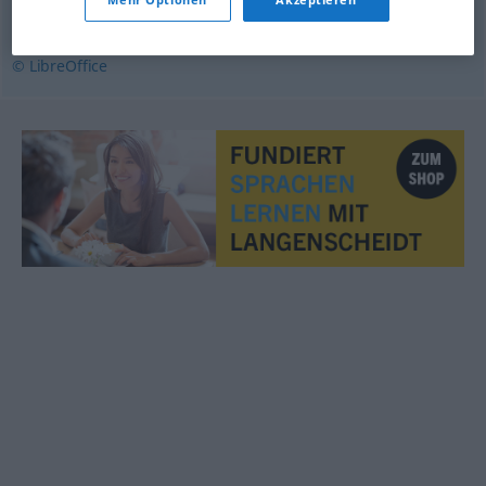
banalny
,
ograny
,
wtórny
,
wyświechtany
© LibreOffice