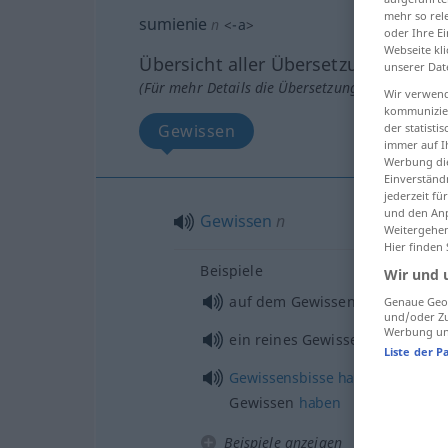
mehr so rel
sumienie
n
<
-a
>
oder Ihre E
Webseite kli
Übersicht aller Übersetzungen
unserer Dat
(Für mehr Details die Übersetzung anklicken/an
Wir verwend
kommunizier
der statist
Gewissen
immer auf I
Werbung die
Einverständ
jederzeit f
und den Anp
Gewissen
n
Weitergehen
Hier finden
Beispiele
Wir und 
auf dem Gewissen
haben
Genaue Geol
und/oder Zu
Werbung und
ein reines Gewissen
haben
Liste der P
Gewissensbisse
haben
, ein schl
Gewissen
haben
Beispiele anzeigen