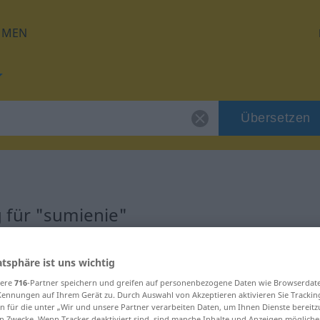
HMEN
Übersetzen
 für "sumienie"
ng
atsphäre ist uns wichtig
sere
716
-Partner speichern und greifen auf personenbezogene Daten wie Browserdat
Kennungen auf Ihrem Gerät zu. Durch Auswahl von Akzeptieren aktivieren Sie Trackin
n für die unter „Wir und unsere Partner verarbeiten Daten, um Ihnen Dienste bereitz
n Zwecke. Wenn Tracker deaktiviert sind, sind manche Inhalte und Anzeigen mögliche