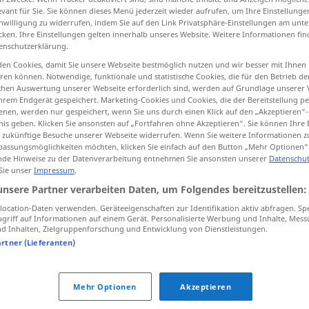
evant für Sie. Sie können dieses Menü jederzeit wieder aufrufen, um Ihre Einstellung
inwilligung zu widerrufen, indem Sie auf den Link Privatsphäre-Einstellungen am unt
cken. Ihre Einstellungen gelten innerhalb unseres Website. Weitere Informationen fin
enschutzerklärung.
tippen)
en Cookies, damit Sie unsere Webseite bestmöglich nutzen und wir besser mit Ihnen
en können. Notwendige, funktionale und statistische Cookies, die für den Betrieb d
ischen Auswertung unserer Webseite erforderlich sind, werden auf Grundlage unserer
hrem Endgerät gespeichert. Marketing-Cookies und Cookies, die der Bereitstellung per
nen, werden nur gespeichert, wenn Sie uns durch einen Klick auf den „Akzeptieren“-
nis geben. Klicken Sie ansonsten auf „Fortfahren ohne Akzeptieren“. Sie können Ihre 
ür zukünftige Besuche unserer Webseite widerrufen. Wenn Sie weitere Informationen 
assungsmöglichkeiten möchten, klicken Sie einfach auf den Button „Mehr Optionen“
sumienie
de Hinweise zu der Datenverarbeitung entnehmen Sie ansonsten unserer
Datenschut
 Sie unser
Impressum
.
unsere Partner verarbeiten Daten, um Folgendes bereitzustellen:
mieć
na
sumieniu
ocation-Daten verwenden. Geräteeigenschaften zur Identifikation aktiv abfragen. Sp
griff auf Informationen auf einem Gerät. Personalisierte Werbung und Inhalte, Mes
 Inhalten, Zielgruppenforschung und Entwicklung von Dienstleistungen.
mieć
czyste sumienie
artner (Lieferanten)
echtes
mieć
wyrzuty sumienia
Mehr Optionen
Akzeptieren