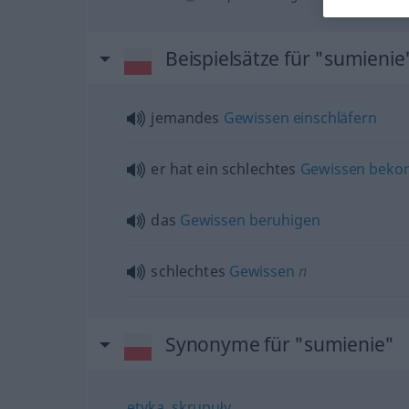
Beispielsätze für "sumienie
jemandes
Gewissen
einschläfern
er hat ein schlechtes
Gewissen
beko
das
Gewissen
beruhigen
schlechtes
Gewissen
n
Synonyme für "sumienie"
etyka
,
skrupuły