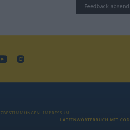
Feedback absend
ook
YouTube
Instagram
TZBESTIMMUNGEN
IMPRESSUM
LATEINWÖRTERBUCH MIT COD