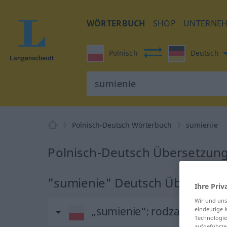
WÖRTERBUCH
SHOP
UNTERNE
Polnisch
Deutsch
Polnisch-Deutsch Wörterbuch
sumienie
Polnisch-Deutsch Übersetzung
"sumienie" Deutsch Übersetzu
Ihre Priv
Wir und un
„sumienie“
: rodzaj nijaki
eindeutige 
Technologie
aufgeführte