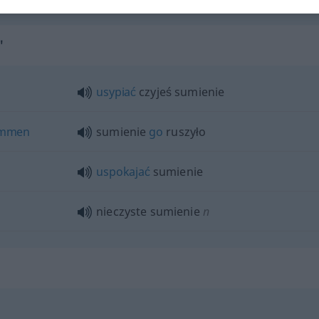
"
usypiać
czyjeś sumienie
mmen
sumienie
go
ruszyło
uspokajać
sumienie
nieczyste sumienie
n