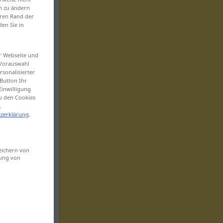
en zu ändern
eren Rand der
den Sie in
er Webseite und
 Vorauswahl
sonalisierter
Button Ihr
Einwilligung
zu den Cookies
.
zerklärung
.
eichern von
sung von