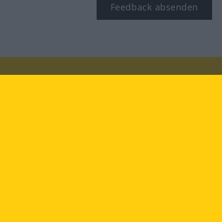
Feedback absenden
Besuchen Sie uns auf:
facebook
YouTube
Instagram
Langenscheidt
NUTZUNGSBEDINGUNGEN
DATENSCHUTZBESTIMMUNGEN