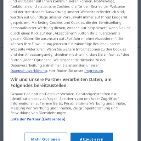
und wir besser mit Ihnen kommunizieren können. Notwendige,
funktionale und statistische Cookies, die für den Betrieb der Webseite
Übersicht aller Übersetzungen
und der statistischen Auswertung unserer Webseite erforderlich sind,
werden auf Grundlage unserer Vorauswahl immer auf Ihrem Endgerät
(Für mehr Details die Übersetzung anklicken/antippen)
gespeichert. Marketing-Cookies und Cookies, die der Bereitstellung
personalisierter Werbung dienen, werden nur gespeichert, wenn Sie uns
käuflich, bestechlich
durch einen Klick auf den „Akzeptieren“-Button Ihr Einverständnis
geben. Klicken Sie ansonsten auf „Fortfahren ohne Akzeptieren“. Sie
können Ihre Einwilligung jederzeit für zukünftige Besuche unserer
Webseite widerrufen. Wenn Sie weitere Informationen zu den Cookies
und den Anpassungsmöglichkeiten möchten, klicken Sie einfach auf den
Button „Mehr Optionen“. Weitergehende Hinweise zu der
käuflich
,
bestechlich
sprzedajny
Datenverarbeitung entnehmen Sie ansonsten unserer
Datenschutzerklärung
. Hier finden Sie unser
Impressum
.
Wir und unsere Partner verarbeiten Daten, um
Folgendes bereitzustellen:
Synonyme für "sprzedajny"
Genaue Geolocation-Daten verwenden. Geräteeigenschaften zur
Identifikation aktiv abfragen. Speichern von und/oder Zugriff auf
Informationen auf einem Gerät. Personalisierte Werbung und Inhalte,
Messung von Werbung und Inhalten, Zielgruppenforschung und
przekupny
,
skorumpowany
,
zepsuty
Entwicklung von Dienstleistungen.
Liste der Partner (Lieferanten)
© LibreOffice
Mehr Optionen
Akzeptieren