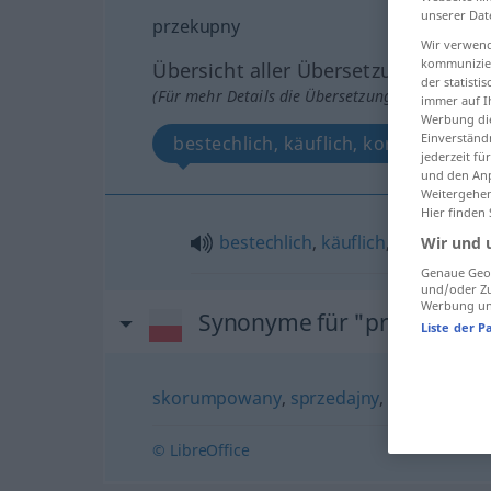
unserer Dat
przekupny
Wir verwend
kommunizier
Übersicht aller Übersetzungen
der statist
(Für mehr Details die Übersetzung anklicken/an
immer auf I
Werbung die
Einverständ
bestechlich, käuflich, korrupt
jederzeit f
und den Anp
Weitergehen
Hier finden
bestechlich
,
käuflich
,
korrupt
Wir und 
Genaue Geol
und/oder Zu
Werbung und
Synonyme für "przekupny"
Liste der P
skorumpowany
,
sprzedajny
,
zepsuty
© LibreOffice