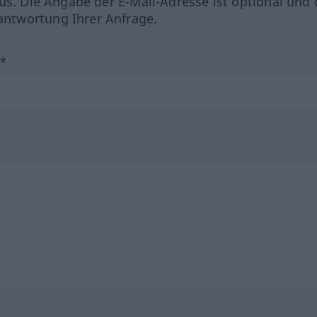
us. Die Angabe der E-Mail-Adresse ist optional und 
ntwortung Ihrer Anfrage.
?*