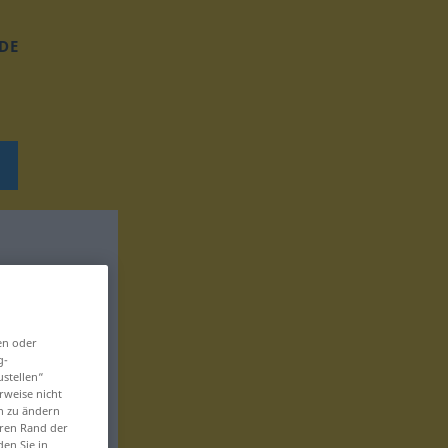
DE
en oder
g-
ustellen“
rweise nicht
en zu ändern
eren Rand der
den Sie in