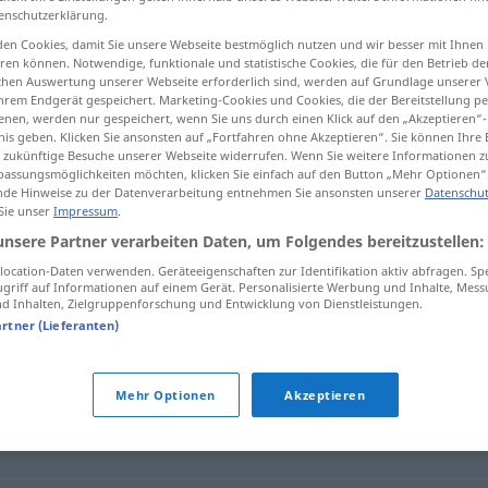
enschutzerklärung.
en Cookies, damit Sie unsere Webseite bestmöglich nutzen und wir besser mit Ihnen
en können. Notwendige, funktionale und statistische Cookies, die für den Betrieb d
ischen Auswertung unserer Webseite erforderlich sind, werden auf Grundlage unserer
tippen)
hrem Endgerät gespeichert. Marketing-Cookies und Cookies, die der Bereitstellung per
nen, werden nur gespeichert, wenn Sie uns durch einen Klick auf den „Akzeptieren“-
nis geben. Klicken Sie ansonsten auf „Fortfahren ohne Akzeptieren“. Sie können Ihre 
ür zukünftige Besuche unserer Webseite widerrufen. Wenn Sie weitere Informationen 
assungsmöglichkeiten möchten, klicken Sie einfach auf den Button „Mehr Optionen“
de Hinweise zu der Datenverarbeitung entnehmen Sie ansonsten unserer
Datenschut
 Sie unser
Impressum
.
przekupny
unsere Partner verarbeiten Daten, um Folgendes bereitzustellen:
ocation-Daten verwenden. Geräteeigenschaften zur Identifikation aktiv abfragen. Sp
griff auf Informationen auf einem Gerät. Personalisierte Werbung und Inhalte, Mes
 Inhalten, Zielgruppenforschung und Entwicklung von Dienstleistungen.
artner (Lieferanten)
Mehr Optionen
Akzeptieren