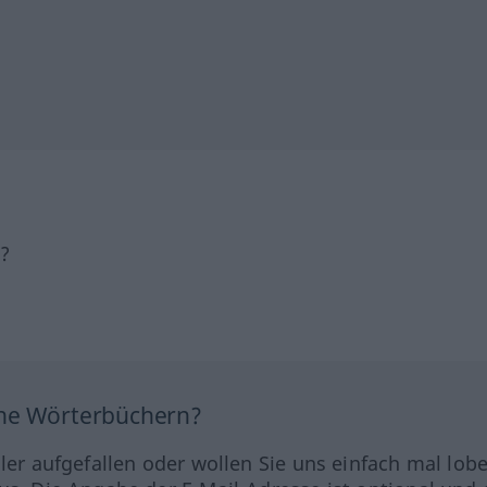
h?
ine Wörterbüchern?
hler aufgefallen oder wollen Sie uns einfach mal lob