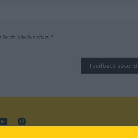
m Sie ein Häkchen setzen.*
Feedback absend
ook
YouTube
Instagram