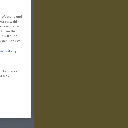
er Webseite und
 Vorauswahl
sonalisierter
Button Ihr
Einwilligung
zu den Cookies
.
zerklärung
.
eichern von
sung von