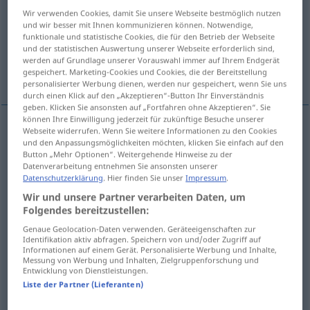
Wir verwenden Cookies, damit Sie unsere Webseite bestmöglich nutzen
Übersicht aller Übersetzungen
und wir besser mit Ihnen kommunizieren können. Notwendige,
funktionale und statistische Cookies, die für den Betrieb der Webseite
(Für mehr Details die Übersetzung anklicken/antippen)
und der statistischen Auswertung unserer Webseite erforderlich sind,
werden auf Grundlage unserer Vorauswahl immer auf Ihrem Endgerät
Zufall, Fall
Fall, Kasus
gespeichert. Marketing-Cookies und Cookies, die der Bereitstellung
personalisierter Werbung dienen, werden nur gespeichert, wenn Sie uns
durch einen Klick auf den „Akzeptieren“-Button Ihr Einverständnis
geben. Klicken Sie ansonsten auf „Fortfahren ohne Akzeptieren“. Sie
können Ihre Einwilligung jederzeit für zukünftige Besuche unserer
Webseite widerrufen. Wenn Sie weitere Informationen zu den Cookies
Zufall
m
przypadek
traf
und den Anpassungsmöglichkeiten möchten, klicken Sie einfach auf den
Button „Mehr Optionen“. Weitergehende Hinweise zu der
Datenverarbeitung entnehmen Sie ansonsten unserer
Fall
m
przypadek
zdarzenie
Datenschutzerklärung
. Hier finden Sie unser
Impressum
.
Wir und unsere Partner verarbeiten Daten, um
Folgendes bereitzustellen:
Genaue Geolocation-Daten verwenden. Geräteeigenschaften zur
Identifikation aktiv abfragen. Speichern von und/oder Zugriff auf
Fall
m
przypadek
<
-dka
>
GRAM
Informationen auf einem Gerät. Personalisierte Werbung und Inhalte,
Messung von Werbung und Inhalten, Zielgruppenforschung und
Entwicklung von Dienstleistungen.
Kasus
m
przypadek
<
-dka
>
GRAM
Liste der Partner (Lieferanten)