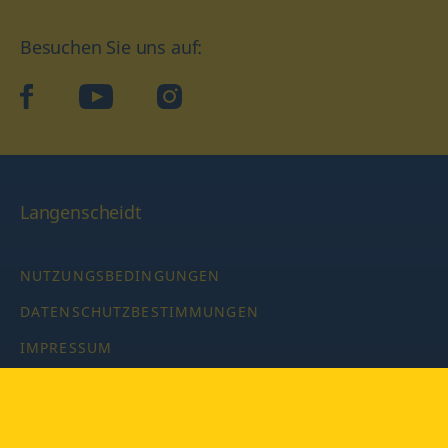
Besuchen Sie uns auf:
facebook
YouTube
Instagram
Langenscheidt
NUTZUNGSBEDINGUNGEN
DATENSCHUTZBESTIMMUNGEN
IMPRESSUM
PRIVATSPHÄRE-EINSTELLUNGEN
LATEINWÖRTERBUCH MIT CODE