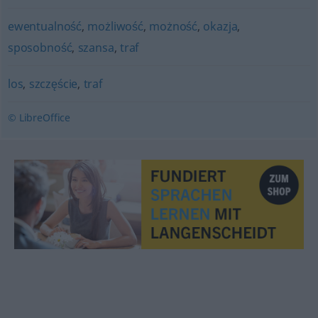
ewentualność
,
możliwość
,
możność
,
okazja
,
sposobność
,
szansa
,
traf
los
,
szczęście
,
traf
© LibreOffice