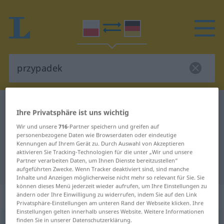
Polnisch-Deutsch Wörterbuch
przypadek
Ihre Privatsphäre ist uns wichtig
Polnisch-Deutsch Übersetzung für
Wir und unsere
716
-Partner speichern und greifen auf
"przypadek"
personenbezogene Daten wie Browserdaten oder eindeutige
Kennungen auf Ihrem Gerät zu. Durch Auswahl von Akzeptieren
aktivieren Sie Tracking-Technologien für die unter „Wir und unsere
Partner verarbeiten Daten, um Ihnen Dienste bereitzustellen“
"przypadek" Deutsch Übersetzung
aufgeführten Zwecke. Wenn Tracker deaktiviert sind, sind manche
Inhalte und Anzeigen möglicherweise nicht mehr so relevant für Sie. Sie
können dieses Menü jederzeit wieder aufrufen, um Ihre Einstellungen zu
„przypadek“
: rodzaj męski
ändern oder Ihre Einwilligung zu widerrufen, indem Sie auf den Link
Privatsphäre-Einstellungen am unteren Rand der Webseite klicken. Ihre
Einstellungen gelten innerhalb unseres Website. Weitere Informationen
finden Sie in unserer Datenschutzerklärung.
przypadek
m
<
-dku
;
-dki
>