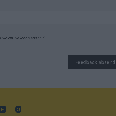
m Sie ein Häkchen setzen.*
Feedback absend
ook
YouTube
Instagram