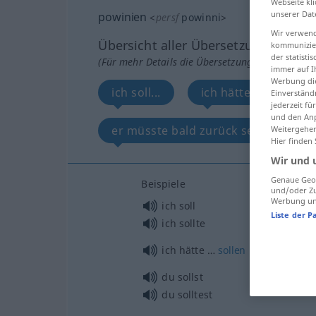
Webseite kli
unserer Dat
powinien
<
persf
powinni
>
Wir verwend
Übersicht aller Übersetzungen
kommunizier
der statist
(Für mehr Details die Übersetzung anklicken/an
immer auf I
Werbung die
ich soll...
ich hätte … sollen...
Einverständ
jederzeit f
und den Anp
er müsste bald zurück sein...
Weitergehen
Hier finden
Wir und 
Genaue Geol
Beispiele
und/oder Zu
Werbung und
ich soll
Liste der P
ich sollte
ich hätte …
sollen
du sollst
du solltest