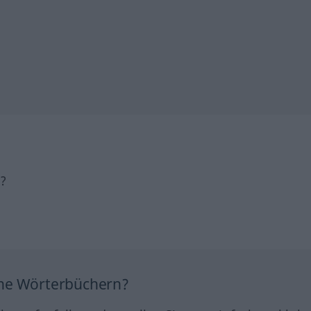
h?
ine Wörterbüchern?