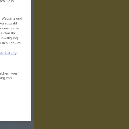
den Sie in
er Webseite und
 Vorauswahl
sonalisierter
Button Ihr
Einwilligung
zu den Cookies
.
zerklärung
.
eichern von
sung von