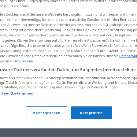
cken. Ihre Einstellungen gelten innerhalb unseres Website. Weitere Informationen fin
enschutzerklärung.
en Cookies, damit Sie unsere Webseite bestmöglich nutzen und wir besser mit Ihnen
en können. Notwendige, funktionale und statistische Cookies, die für den Betrieb d
ischen Auswertung unserer Webseite erforderlich sind, werden auf Grundlage unserer
tippen)
hrem Endgerät gespeichert. Marketing-Cookies und Cookies, die der Bereitstellung per
nen, werden nur gespeichert, wenn Sie uns durch einen Klick auf den „Akzeptieren“-
du sollst...
du hättest … sollen...
nis geben. Klicken Sie ansonsten auf „Fortfahren ohne Akzeptieren“. Sie können Ihre 
ür zukünftige Besuche unserer Webseite widerrufen. Wenn Sie weitere Informationen 
assungsmöglichkeiten möchten, klicken Sie einfach auf den Button „Mehr Optionen“
de Hinweise zu der Datenverarbeitung entnehmen Sie ansonsten unserer
Datenschut
 Sie unser
Impressum
.
unsere Partner verarbeiten Daten, um Folgendes bereitzustellen:
ocation-Daten verwenden. Geräteeigenschaften zur Identifikation aktiv abfragen. Sp
griff auf Informationen auf einem Gerät. Personalisierte Werbung und Inhalte, Mes
 Inhalten, Zielgruppenforschung und Entwicklung von Dienstleistungen.
powinienem
artner (Lieferanten)
powinienem
był
…
Mehr Optionen
Akzeptieren
powinieneś