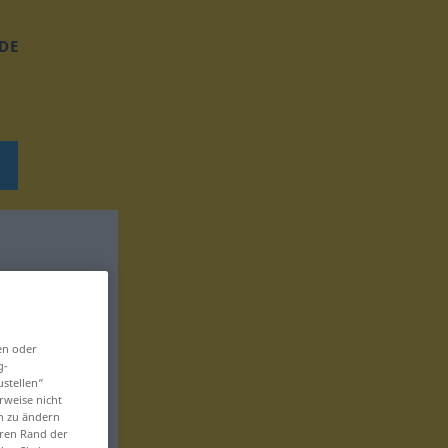
DE
en oder
g-
ustellen“
rweise nicht
en zu ändern
eren Rand der