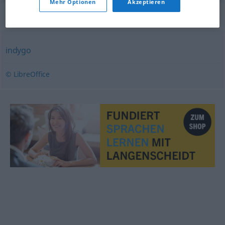
Mehr Optionen
Akzeptieren
Synonyme für "niebieski"
indygo
© LibreOffice