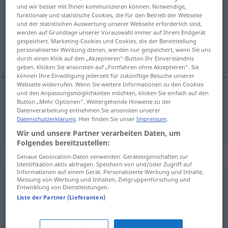
und wir besser mit Ihnen kommunizieren können. Notwendige,
funktionale und statistische Cookies, die für den Betrieb der Webseite
Übersicht aller Übersetzungen
und der statistischen Auswertung unserer Webseite erforderlich sind,
(Für mehr Details die Übersetzung anklicken/antippen)
werden auf Grundlage unserer Vorauswahl immer auf Ihrem Endgerät
gespeichert. Marketing-Cookies und Cookies, die der Bereitstellung
personalisierter Werbung dienen, werden nur gespeichert, wenn Sie uns
blau
durch einen Klick auf den „Akzeptieren“-Button Ihr Einverständnis
geben. Klicken Sie ansonsten auf „Fortfahren ohne Akzeptieren“. Sie
können Ihre Einwilligung jederzeit für zukünftige Besuche unserer
Webseite widerrufen. Wenn Sie weitere Informationen zu den Cookies
und den Anpassungsmöglichkeiten möchten, klicken Sie einfach auf den
Button „Mehr Optionen“. Weitergehende Hinweise zu der
blau
niebieski
Datenverarbeitung entnehmen Sie ansonsten unserer
Datenschutzerklärung
. Hier finden Sie unser
Impressum
.
Wir und unsere Partner verarbeiten Daten, um
Folgendes bereitzustellen:
Beispielsätze für "niebieski"
Genaue Geolocation-Daten verwenden. Geräteeigenschaften zur
Identifikation aktiv abfragen. Speichern von und/oder Zugriff auf
Informationen auf einem Gerät. Personalisierte Werbung und Inhalte,
Messung von Werbung und Inhalten, Zielgruppenforschung und
Entwicklung von Dienstleistungen.
niebieski
ptak
Liste der Partner (Lieferanten)
Schmarotzer
m