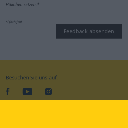
Häkchen setzen.*
*Pflichtfeld
Feedback absenden
Besuchen Sie uns auf:
facebook
YouTube
Instagram
Langenscheidt