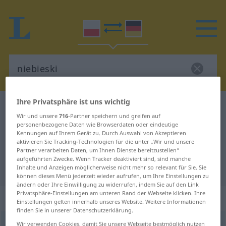
Ihre Privatsphäre ist uns wichtig
Polnisch-Deutsch Wörterbuch
niebieski
Wir und unsere
716
-Partner speichern und greifen auf
Polnisch-Deutsch Übersetzung für
personenbezogene Daten wie Browserdaten oder eindeutige
Kennungen auf Ihrem Gerät zu. Durch Auswahl von Akzeptieren
"niebieski"
aktivieren Sie Tracking-Technologien für die unter „Wir und unsere
Partner verarbeiten Daten, um Ihnen Dienste bereitzustellen“
aufgeführten Zwecke. Wenn Tracker deaktiviert sind, sind manche
"niebieski" Deutsch Übersetzung
Inhalte und Anzeigen möglicherweise nicht mehr so relevant für Sie. Sie
können dieses Menü jederzeit wieder aufrufen, um Ihre Einstellungen zu
ändern oder Ihre Einwilligung zu widerrufen, indem Sie auf den Link
Privatsphäre-Einstellungen am unteren Rand der Webseite klicken. Ihre
„niebieski“
Einstellungen gelten innerhalb unseres Website. Weitere Informationen
finden Sie in unserer Datenschutzerklärung.
niebieski
Wir verwenden Cookies, damit Sie unsere Webseite bestmöglich nutzen
<
-ko
>