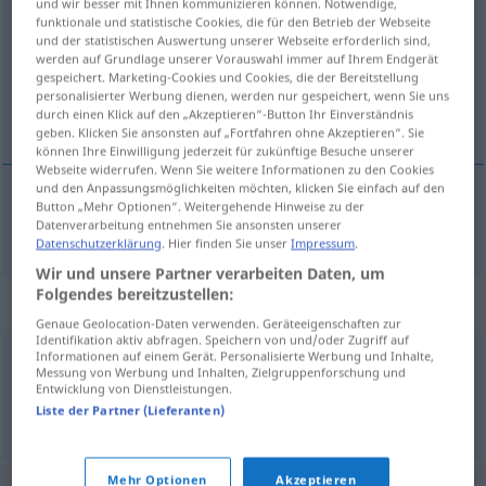
und wir besser mit Ihnen kommunizieren können. Notwendige,
funktionale und statistische Cookies, die für den Betrieb der Webseite
Übersicht aller Übersetzungen
und der statistischen Auswertung unserer Webseite erforderlich sind,
werden auf Grundlage unserer Vorauswahl immer auf Ihrem Endgerät
(Für mehr Details die Übersetzung anklicken/antippen)
gespeichert. Marketing-Cookies und Cookies, die der Bereitstellung
personalisierter Werbung dienen, werden nur gespeichert, wenn Sie uns
Indigoblau
durch einen Klick auf den „Akzeptieren“-Button Ihr Einverständnis
geben. Klicken Sie ansonsten auf „Fortfahren ohne Akzeptieren“. Sie
können Ihre Einwilligung jederzeit für zukünftige Besuche unserer
Webseite widerrufen. Wenn Sie weitere Informationen zu den Cookies
und den Anpassungsmöglichkeiten möchten, klicken Sie einfach auf den
Button „Mehr Optionen“. Weitergehende Hinweise zu der
Indigoblau
n
indygo
Datenverarbeitung entnehmen Sie ansonsten unserer
Datenschutzerklärung
. Hier finden Sie unser
Impressum
.
Wir und unsere Partner verarbeiten Daten, um
Folgendes bereitzustellen:
Synonyme für "indygo"
Genaue Geolocation-Daten verwenden. Geräteeigenschaften zur
Identifikation aktiv abfragen. Speichern von und/oder Zugriff auf
Informationen auf einem Gerät. Personalisierte Werbung und Inhalte,
Messung von Werbung und Inhalten, Zielgruppenforschung und
niebieski
Entwicklung von Dienstleistungen.
Liste der Partner (Lieferanten)
© LibreOffice
Mehr Optionen
Akzeptieren