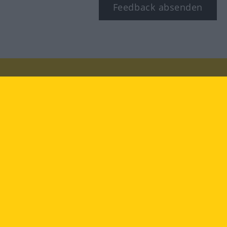
Feedback absenden
Besuchen Sie uns auf:
facebook
YouTube
Instagram
Langenscheidt
NUTZUNGSBEDINGUNGEN
DATENSCHUTZBESTIMMUNGEN