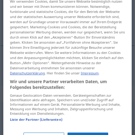
Wir verwenden Cookies, damit Sie unsere Webseite bestmöglich nutzen
und wir besser mit Ihnen kommunizieren können. Notwendige,
Übersicht aller Übersetzungen
funktionale und statistische Cookies, die für den Betrieb der Webseite
und der statistischen Auswertung unserer Webseite erforderlich sind,
(Für mehr Details die Übersetzung anklicken/antippen)
werden auf Grundlage unserer Vorauswahl immer auf Ihrem Endgerät
gespeichert. Marketing-Cookies und Cookies, die der Bereitstellung
Fahrt
personalisierter Werbung dienen, werden nur gespeichert, wenn Sie uns
durch einen Klick auf den „Akzeptieren“-Button Ihr Einverständnis
geben. Klicken Sie ansonsten auf „Fortfahren ohne Akzeptieren“. Sie
können Ihre Einwilligung jederzeit für zukünftige Besuche unserer
Webseite widerrufen. Wenn Sie weitere Informationen zu den Cookies
und den Anpassungsmöglichkeiten möchten, klicken Sie einfach auf den
Fahrt
f
jazda
Button „Mehr Optionen“. Weitergehende Hinweise zu der
Datenverarbeitung entnehmen Sie ansonsten unserer
Datenschutzerklärung
. Hier finden Sie unser
Impressum
.
Wir und unsere Partner verarbeiten Daten, um
Folgendes bereitzustellen:
Beispielsätze für "jazda"
Genaue Geolocation-Daten verwenden. Geräteeigenschaften zur
Identifikation aktiv abfragen. Speichern von und/oder Zugriff auf
Informationen auf einem Gerät. Personalisierte Werbung und Inhalte,
Messung von Werbung und Inhalten, Zielgruppenforschung und
f
jazda
figurowa
na
lodzie
Entwicklung von Dienstleistungen.
Liste der Partner (Lieferanten)
Eiskunstlauf
m