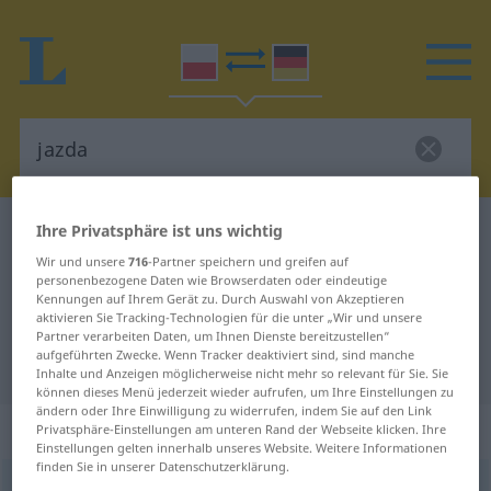
Ihre Privatsphäre ist uns wichtig
Polnisch-Deutsch Wörterbuch
jazda
Polnisch-Deutsch Übersetzung für
Wir und unsere
716
-Partner speichern und greifen auf
personenbezogene Daten wie Browserdaten oder eindeutige
"jazda"
Kennungen auf Ihrem Gerät zu. Durch Auswahl von Akzeptieren
aktivieren Sie Tracking-Technologien für die unter „Wir und unsere
Partner verarbeiten Daten, um Ihnen Dienste bereitzustellen“
aufgeführten Zwecke. Wenn Tracker deaktiviert sind, sind manche
"jazda" Deutsch Übersetzung
Inhalte und Anzeigen möglicherweise nicht mehr so relevant für Sie. Sie
können dieses Menü jederzeit wieder aufrufen, um Ihre Einstellungen zu
ändern oder Ihre Einwilligung zu widerrufen, indem Sie auf den Link
„jazda“
: rodzaj żeński
Privatsphäre-Einstellungen am unteren Rand der Webseite klicken. Ihre
Einstellungen gelten innerhalb unseres Website. Weitere Informationen
finden Sie in unserer Datenschutzerklärung.
jazda
f
<
-y
>