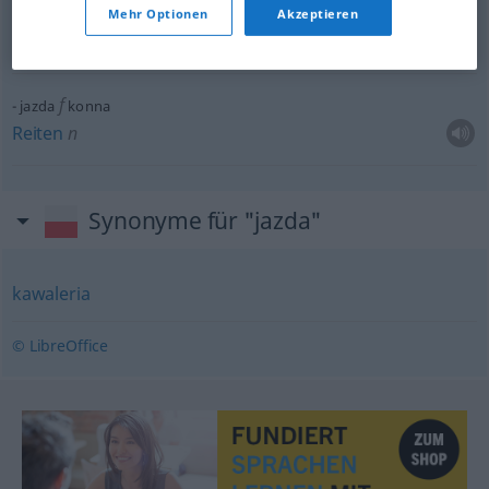
f
jazda
dowolna
SPORT
Mehr Optionen
Akzeptieren
Kür
f
f
jazda
konna
Reiten
n
Synonyme für "jazda"
kawaleria
© LibreOffice