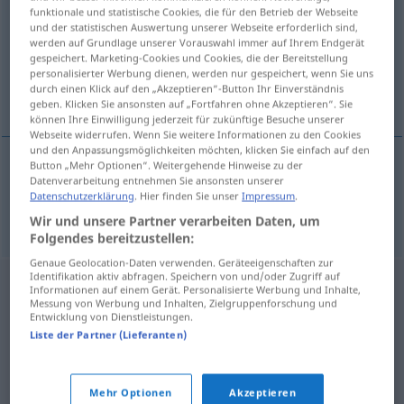
funktionale und statistische Cookies, die für den Betrieb der Webseite
und der statistischen Auswertung unserer Webseite erforderlich sind,
Übersicht aller Übersetzungen
werden auf Grundlage unserer Vorauswahl immer auf Ihrem Endgerät
(Für mehr Details die Übersetzung anklicken/antippen)
gespeichert. Marketing-Cookies und Cookies, die der Bereitstellung
personalisierter Werbung dienen, werden nur gespeichert, wenn Sie uns
durch einen Klick auf den „Akzeptieren“-Button Ihr Einverständnis
Impotenz
geben. Klicken Sie ansonsten auf „Fortfahren ohne Akzeptieren“. Sie
können Ihre Einwilligung jederzeit für zukünftige Besuche unserer
Webseite widerrufen. Wenn Sie weitere Informationen zu den Cookies
und den Anpassungsmöglichkeiten möchten, klicken Sie einfach auf den
Button „Mehr Optionen“. Weitergehende Hinweise zu der
Datenverarbeitung entnehmen Sie ansonsten unserer
Impotenz
f
impotencja
Datenschutzerklärung
. Hier finden Sie unser
Impressum
.
Wir und unsere Partner verarbeiten Daten, um
Folgendes bereitzustellen:
Genaue Geolocation-Daten verwenden. Geräteeigenschaften zur
Identifikation aktiv abfragen. Speichern von und/oder Zugriff auf
Informationen auf einem Gerät. Personalisierte Werbung und Inhalte,
Messung von Werbung und Inhalten, Zielgruppenforschung und
Entwicklung von Dienstleistungen.
Liste der Partner (Lieferanten)
Mehr Optionen
Akzeptieren