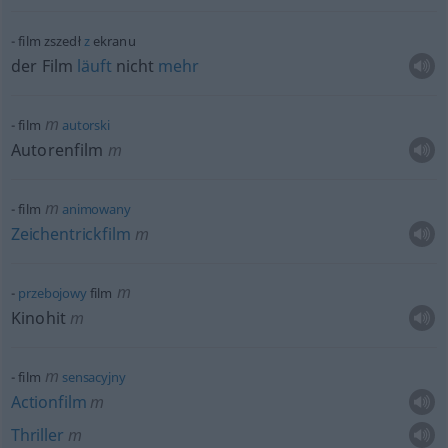
film zszedł
z
ekranu
der Film
läuft
nicht
mehr
m
film
autorski
Autorenfilm
m
m
film
animowany
Zeichentrickfilm
m
m
przebojowy
film
Kinohit
m
m
film
sensacyjny
Actionfilm
m
Thriller
m