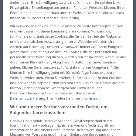
ändern oder Ihre Einwilligung zu widerrufen, indem Sie auf den Link
Privatsphäre-Einstellungen am unteren Rand der Webseite klicken. Ihre
Übersicht aller Übersetzungen
Einstellungen gelten innerhalb unseres Website. Weitere Informationen
finden Sie in unserer Datenschutzerklärung.
(Für mehr Details die Übersetzung anklicken/antippen)
Wir verwenden Cookies, damit Sie unsere Webseite bestmöglich nutzen
Film
und wir besser mit Ihnen kommunizieren können. Notwendige,
funktionale und statistische Cookies, die für den Betrieb der Webseite
und der statistischen Auswertung unserer Webseite erforderlich sind,
werden auf Grundlage unserer Vorauswahl immer auf Ihrem Endgerät
gespeichert. Marketing-Cookies und Cookies, die der Bereitstellung
personalisierter Werbung dienen, werden nur gespeichert, wenn Sie uns
durch einen Klick auf den „Akzeptieren“-Button Ihr Einverständnis
Film
m
film
geben. Klicken Sie ansonsten auf „Fortfahren ohne Akzeptieren“. Sie
können Ihre Einwilligung jederzeit für zukünftige Besuche unserer
Webseite widerrufen. Wenn Sie weitere Informationen zu den Cookies
und den Anpassungsmöglichkeiten möchten, klicken Sie einfach auf den
Button „Mehr Optionen“. Weitergehende Hinweise zu der
Beispielsätze für "film"
Datenverarbeitung entnehmen Sie ansonsten unserer
Datenschutzerklärung
. Hier finden Sie unser
Impressum
.
Wir und unsere Partner verarbeiten Daten, um
Folgendes bereitzustellen:
m
film
porno
UMG
Genaue Geolocation-Daten verwenden. Geräteeigenschaften zur
Porno(film)
m
Identifikation aktiv abfragen. Speichern von und/oder Zugriff auf
Informationen auf einem Gerät. Personalisierte Werbung und Inhalte,
Messung von Werbung und Inhalten, Zielgruppenforschung und