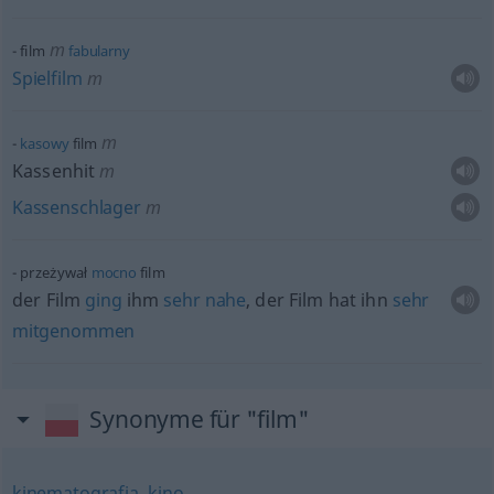
m
film
fabularny
Spielfilm
m
m
kasowy
film
Kassenhit
m
Kassenschlager
m
przeżywał
mocno
film
der Film
ging
ihm
sehr
nahe
, der Film hat ihn
sehr
mitgenommen
Synonyme für "film"
kinematografia
,
kino