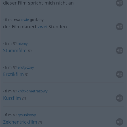
dieser Film spricht mich nicht an
film trwa
dwie
godziny
der Film dauert
zwei
Stunden
m
film
niemy
Stummfilm
m
m
film
erotyczny
Erotikfilm
m
m
film
krótkometrażowy
Kurzfilm
m
m
film
rysunkowy
Zeichentrickfilm
m