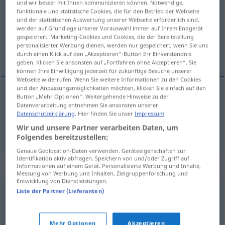
und wir besser mit Ihnen kommunizieren können. Notwendige,
funktionale und statistische Cookies, die für den Betrieb der Webseite
Übersicht aller Übersetzungen
und der statistischen Auswertung unserer Webseite erforderlich sind,
werden auf Grundlage unserer Vorauswahl immer auf Ihrem Endgerät
(Für mehr Details die Übersetzung anklicken/antippen)
gespeichert. Marketing-Cookies und Cookies, die der Bereitstellung
personalisierter Werbung dienen, werden nur gespeichert, wenn Sie uns
Fehler, Macke
durch einen Klick auf den „Akzeptieren“-Button Ihr Einverständnis
geben. Klicken Sie ansonsten auf „Fortfahren ohne Akzeptieren“. Sie
können Ihre Einwilligung jederzeit für zukünftige Besuche unserer
Webseite widerrufen. Wenn Sie weitere Informationen zu den Cookies
und den Anpassungsmöglichkeiten möchten, klicken Sie einfach auf den
Button „Mehr Optionen“. Weitergehende Hinweise zu der
Fehler
m
feler
Datenverarbeitung entnehmen Sie ansonsten unserer
Datenschutzerklärung
. Hier finden Sie unser
Impressum
.
Wir und unsere Partner verarbeiten Daten, um
Macke
f
feler
Folgendes bereitzustellen:
Genaue Geolocation-Daten verwenden. Geräteeigenschaften zur
Identifikation aktiv abfragen. Speichern von und/oder Zugriff auf
Synonyme für "feler"
Informationen auf einem Gerät. Personalisierte Werbung und Inhalte,
Messung von Werbung und Inhalten, Zielgruppenforschung und
Entwicklung von Dienstleistungen.
Liste der Partner (Lieferanten)
mankament
,
usterka
© LibreOffice
Mehr Optionen
Akzeptieren