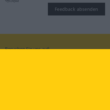
*Pflichtfeld
Feedback absenden
Besuchen Sie uns auf:
facebook
YouTube
Instagram
Langenscheidt
NUTZUNGSBEDINGUNGEN