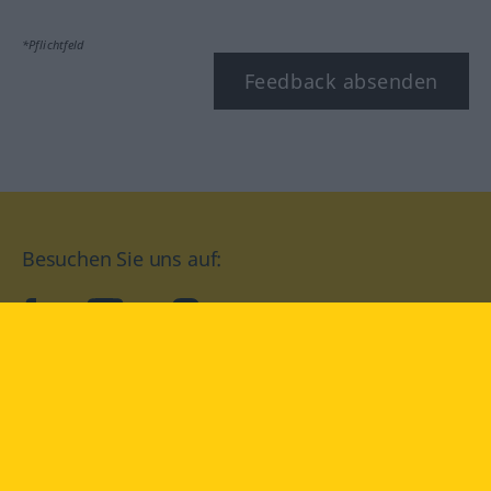
*Pflichtfeld
Feedback absenden
Besuchen Sie uns auf:
facebook
YouTube
Instagram
Langenscheidt