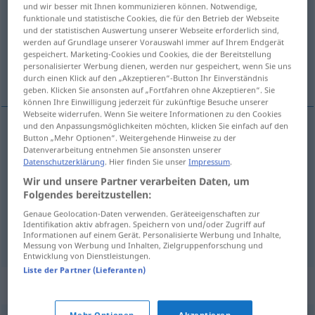
und wir besser mit Ihnen kommunizieren können. Notwendige,
funktionale und statistische Cookies, die für den Betrieb der Webseite
Übersicht aller Übersetzungen
und der statistischen Auswertung unserer Webseite erforderlich sind,
(Für mehr Details die Übersetzung anklicken/antippen)
werden auf Grundlage unserer Vorauswahl immer auf Ihrem Endgerät
gespeichert. Marketing-Cookies und Cookies, die der Bereitstellung
personalisierter Werbung dienen, werden nur gespeichert, wenn Sie uns
Mangel, Flüchtigkeitsfehler, kleiner Deffekt
durch einen Klick auf den „Akzeptieren“-Button Ihr Einverständnis
geben. Klicken Sie ansonsten auf „Fortfahren ohne Akzeptieren“. Sie
können Ihre Einwilligung jederzeit für zukünftige Besuche unserer
Webseite widerrufen. Wenn Sie weitere Informationen zu den Cookies
und den Anpassungsmöglichkeiten möchten, klicken Sie einfach auf den
Button „Mehr Optionen“. Weitergehende Hinweise zu der
Mangel
m
usterka
TECH
Datenverarbeitung entnehmen Sie ansonsten unserer
Datenschutzerklärung
. Hier finden Sie unser
Impressum
.
(kleiner) Deffekt
m
usterka
Wir und unsere Partner verarbeiten Daten, um
TECH
Folgendes bereitzustellen:
Flüchtigkeitsfehler
m
usterka
w tekście
Genaue Geolocation-Daten verwenden. Geräteeigenschaften zur
Identifikation aktiv abfragen. Speichern von und/oder Zugriff auf
Informationen auf einem Gerät. Personalisierte Werbung und Inhalte,
Messung von Werbung und Inhalten, Zielgruppenforschung und
Entwicklung von Dienstleistungen.
Liste der Partner (Lieferanten)
Synonyme für "usterka"