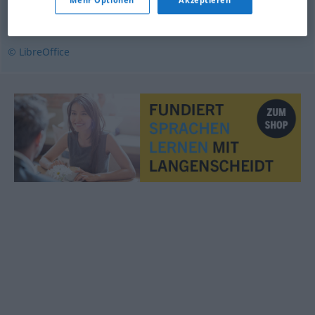
Mehr Optionen
Akzeptieren
mankament
© LibreOffice