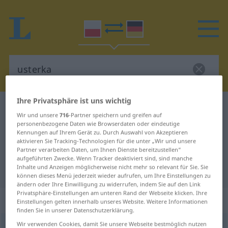
Ihre Privatsphäre ist uns wichtig
Polnisch-Deutsch Wörterbuch
usterka
Wir und unsere
716
-Partner speichern und greifen auf
Polnisch-Deutsch Übersetzung für
personenbezogene Daten wie Browserdaten oder eindeutige
Kennungen auf Ihrem Gerät zu. Durch Auswahl von Akzeptieren
"usterka"
aktivieren Sie Tracking-Technologien für die unter „Wir und unsere
Partner verarbeiten Daten, um Ihnen Dienste bereitzustellen“
aufgeführten Zwecke. Wenn Tracker deaktiviert sind, sind manche
Inhalte und Anzeigen möglicherweise nicht mehr so relevant für Sie. Sie
"usterka" Deutsch Übersetzung
können dieses Menü jederzeit wieder aufrufen, um Ihre Einstellungen zu
ändern oder Ihre Einwilligung zu widerrufen, indem Sie auf den Link
Privatsphäre-Einstellungen am unteren Rand der Webseite klicken. Ihre
„usterka“
: rodzaj żeński
Einstellungen gelten innerhalb unseres Website. Weitere Informationen
finden Sie in unserer Datenschutzerklärung.
Wir verwenden Cookies, damit Sie unsere Webseite bestmöglich nutzen
usterka
f
<
-i
;
gen
-rek
>