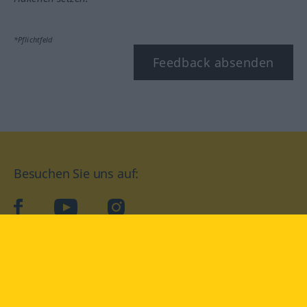
*Pflichtfeld
Feedback absenden
Besuchen Sie uns auf:
facebook
YouTube
Instagram
Langenscheidt