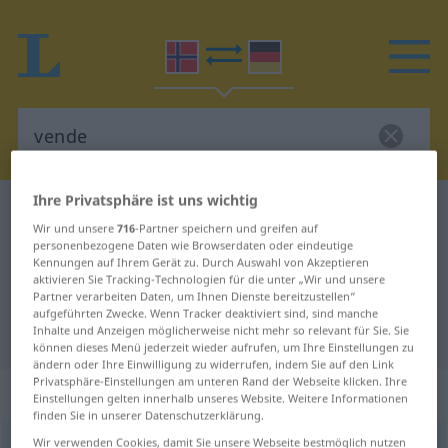
Ihre Privatsphäre ist uns wichtig
Norwegisch-Deutsch Wörterbuch
vende
Wir und unsere
716
-Partner speichern und greifen auf
Norwegisch-Deutsch Übersetzung
personenbezogene Daten wie Browserdaten oder eindeutige
Kennungen auf Ihrem Gerät zu. Durch Auswahl von Akzeptieren
für "vende"
aktivieren Sie Tracking-Technologien für die unter „Wir und unsere
Partner verarbeiten Daten, um Ihnen Dienste bereitzustellen“
aufgeführten Zwecke. Wenn Tracker deaktiviert sind, sind manche
"vende" Deutsch Übersetzung
Inhalte und Anzeigen möglicherweise nicht mehr so relevant für Sie. Sie
können dieses Menü jederzeit wieder aufrufen, um Ihre Einstellungen zu
ändern oder Ihre Einwilligung zu widerrufen, indem Sie auf den Link
Privatsphäre-Einstellungen am unteren Rand der Webseite klicken. Ihre
„vende“
Einstellungen gelten innerhalb unseres Website. Weitere Informationen
finden Sie in unserer Datenschutzerklärung.
Wir verwenden Cookies, damit Sie unsere Webseite bestmöglich nutzen
vende