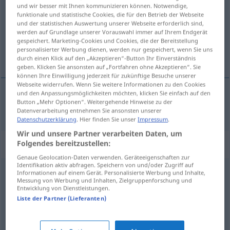
und wir besser mit Ihnen kommunizieren können. Notwendige,
funktionale und statistische Cookies, die für den Betrieb der Webseite
Übersicht aller Übersetzungen
und der statistischen Auswertung unserer Webseite erforderlich sind,
(Für mehr Details die Übersetzung anklicken/antippen)
werden auf Grundlage unserer Vorauswahl immer auf Ihrem Endgerät
gespeichert. Marketing-Cookies und Cookies, die der Bereitstellung
personalisierter Werbung dienen, werden nur gespeichert, wenn Sie uns
wenden, kehren
durch einen Klick auf den „Akzeptieren“-Button Ihr Einverständnis
geben. Klicken Sie ansonsten auf „Fortfahren ohne Akzeptieren“. Sie
können Ihre Einwilligung jederzeit für zukünftige Besuche unserer
Webseite widerrufen. Wenn Sie weitere Informationen zu den Cookies
und den Anpassungsmöglichkeiten möchten, klicken Sie einfach auf den
Button „Mehr Optionen“. Weitergehende Hinweise zu der
wenden
,
kehren
vende
Datenverarbeitung entnehmen Sie ansonsten unserer
Datenschutzerklärung
. Hier finden Sie unser
Impressum
.
Wir und unsere Partner verarbeiten Daten, um
Synonyme für "vende"
Folgendes bereitzustellen:
Genaue Geolocation-Daten verwenden. Geräteeigenschaften zur
Identifikation aktiv abfragen. Speichern von und/oder Zugriff auf
Informationen auf einem Gerät. Personalisierte Werbung und Inhalte,
returnere
,
snu
Messung von Werbung und Inhalten, Zielgruppenforschung und
Entwicklung von Dienstleistungen.
Liste der Partner (Lieferanten)
dreie
,
rulle
,
skru
,
slynge
,
sno
,
snu
,
snurre
,
vike
,
vri