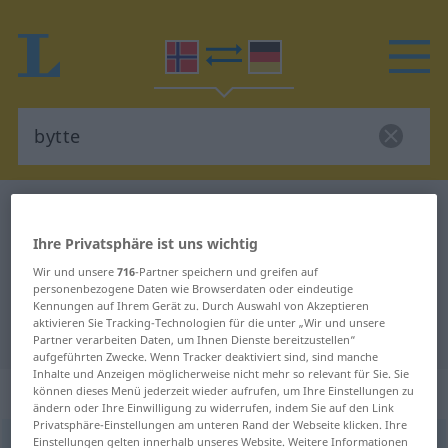
Norwegisch-Deutsch Wörterbuch
bytte
Norwegisch-Deutsch Übersetzung
Ihre Privatsphäre ist uns wichtig
für "bytte"
Wir und unsere
716
-Partner speichern und greifen auf
personenbezogene Daten wie Browserdaten oder eindeutige
Kennungen auf Ihrem Gerät zu. Durch Auswahl von Akzeptieren
aktivieren Sie Tracking-Technologien für die unter „Wir und unsere
"bytte" Deutsch Übersetzung
Partner verarbeiten Daten, um Ihnen Dienste bereitzustellen“
aufgeführten Zwecke. Wenn Tracker deaktiviert sind, sind manche
Inhalte und Anzeigen möglicherweise nicht mehr so relevant für Sie. Sie
„bytte“
: Neutrum
können dieses Menü jederzeit wieder aufrufen, um Ihre Einstellungen zu
ändern oder Ihre Einwilligung zu widerrufen, indem Sie auf den Link
Privatsphäre-Einstellungen am unteren Rand der Webseite klicken. Ihre
Einstellungen gelten innerhalb unseres Website. Weitere Informationen
bytte
n