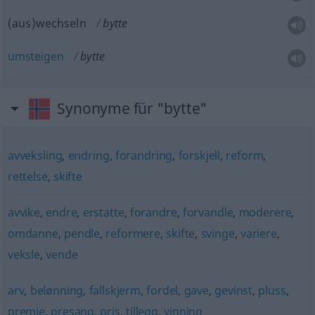
(aus)wechseln
bytte
umsteigen
bytte
Synonyme für "bytte"
avveksling
,
endring
,
forandring
,
forskjell
,
reform
,
rettelse
,
skifte
avvike
,
endre
,
erstatte
,
forandre
,
forvandle
,
moderere
,
omdanne
,
pendle
,
reformere
,
skifte
,
svinge
,
variere
,
veksle
,
vende
arv
,
belønning
,
fallskjerm
,
fordel
,
gave
,
gevinst
,
pluss
,
premie
,
presang
,
pris
,
tillegg
,
vinning