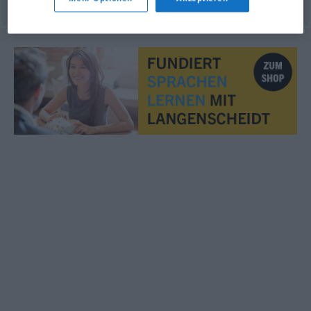
© LibreOffice