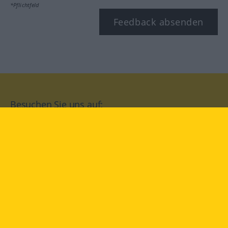
*Pflichtfeld
Feedback absenden
Besuchen Sie uns auf:
facebook
YouTube
Instagram
Langenscheidt
NUTZUNGSBEDINGUNGEN