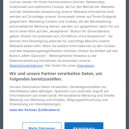
und wir besser mit Ihnen kommunizieren können. Notwendige,
funktionale und statistische Cookies, die für den Betrieb der Webseite
Übersicht aller Übersetzungen
und der statistischen Auswertung unserer Webseite erforderlich sind,
werden auf Grundlage unserer Vorauswahl immer auf Ihrem Endgerät
(Für mehr Details die Übersetzung anklicken/antippen)
gespeichert. Marketing-Cookies und Cookies, die der Bereitstellung
personalisierter Werbung dienen, werden nur gespeichert, wenn Sie uns
brauchen
durch einen Klick auf den „Akzeptieren“-Button Ihr Einverständnis
geben. Klicken Sie ansonsten auf „Fortfahren ohne Akzeptieren“. Sie
können Ihre Einwilligung jederzeit für zukünftige Besuche unserer
Webseite widerrufen. Wenn Sie weitere Informationen zu den Cookies
und den Anpassungsmöglichkeiten möchten, klicken Sie einfach auf den
Button „Mehr Optionen“. Weitergehende Hinweise zu der
brauchen
trenge
Datenverarbeitung entnehmen Sie ansonsten unserer
Datenschutzerklärung
. Hier finden Sie unser
Impressum
.
Wir und unsere Partner verarbeiten Daten, um
Folgendes bereitzustellen:
Genaue Geolocation-Daten verwenden. Geräteeigenschaften zur
Synonyme für "trenge"
Identifikation aktiv abfragen. Speichern von und/oder Zugriff auf
Informationen auf einem Gerät. Personalisierte Werbung und Inhalte,
Messung von Werbung und Inhalten, Zielgruppenforschung und
Entwicklung von Dienstleistungen.
gnage
,
kile
,
klemme
,
klype
,
knuse
,
kryste
,
mase
,
Liste der Partner (Lieferanten)
stemme
,
stoppe
,
stramme
,
trykke
,
tvinge
,
tynge
Mehr Optionen
Akzeptieren