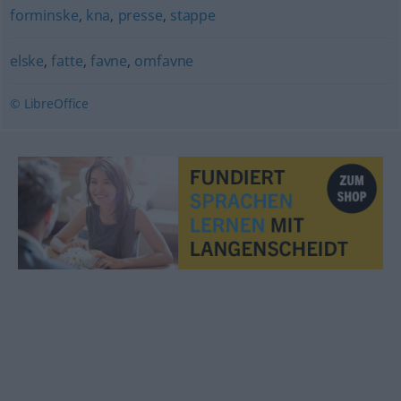
forminske
,
kna
,
presse
,
stappe
elske
,
fatte
,
favne
,
omfavne
© LibreOffice