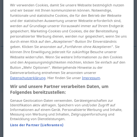
Wir verwenden Cookies, damit Sie unsere Webseite bestmöglich nutzen
und wir besser mit Ihnen kommunizieren können. Notwendige,
Übersicht aller Übersetzungen
funktionale und statistische Cookies, die für den Betrieb der Webseite
(Für mehr Details die Übersetzung anklicken/antippen)
und der statistischen Auswertung unserer Webseite erforderlich sind,
werden auf Grundlage unserer Vorauswahl immer auf Ihrem Endgerät
gespeichert. Marketing-Cookies und Cookies, die der Bereitstellung
klemmen, drücken, umarmen
personalisierter Werbung dienen, werden nur gespeichert, wenn Sie uns
durch einen Klick auf den „Akzeptieren“-Button Ihr Einverständnis
geben. Klicken Sie ansonsten auf „Fortfahren ohne Akzeptieren“. Sie
können Ihre Einwilligung jederzeit für zukünftige Besuche unserer
Webseite widerrufen. Wenn Sie weitere Informationen zu den Cookies
und den Anpassungsmöglichkeiten möchten, klicken Sie einfach auf den
klemmen
,
drücken
klemme
Button „Mehr Optionen“. Weitergehende Hinweise zu der
Datenverarbeitung entnehmen Sie ansonsten unserer
umarmen
klemme
Datenschutzerklärung
. Hier finden Sie unser
Impressum
.
Wir und unsere Partner verarbeiten Daten, um
Folgendes bereitzustellen:
„klemme“
: Maskulinum
Genaue Geolocation-Daten verwenden. Geräteeigenschaften zur
Identifikation aktiv abfragen. Speichern von und/oder Zugriff auf
Informationen auf einem Gerät. Personalisierte Werbung und Inhalte,
Messung von Werbung und Inhalten, Zielgruppenforschung und
klemme
m
Entwicklung von Dienstleistungen.
Liste der Partner (Lieferanten)
Übersicht aller Übersetzungen
(Für mehr Details die Übersetzung anklicken/antippen)