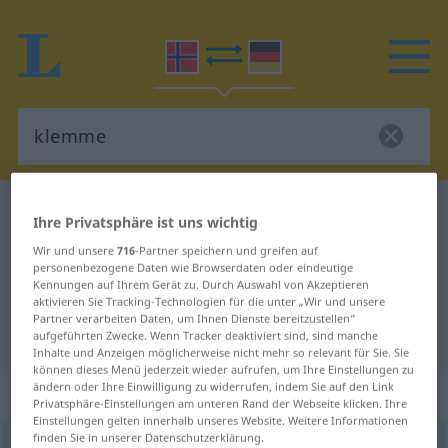
Norwegisch-Deutsch Wörterbuch
klemme
Ihre Privatsphäre ist uns wichtig
Norwegisch-Deutsch Übersetzung
Wir und unsere
716
-Partner speichern und greifen auf
personenbezogene Daten wie Browserdaten oder eindeutige
für "klemme"
Kennungen auf Ihrem Gerät zu. Durch Auswahl von Akzeptieren
aktivieren Sie Tracking-Technologien für die unter „Wir und unsere
Partner verarbeiten Daten, um Ihnen Dienste bereitzustellen“
"klemme" Deutsch Übersetzung
aufgeführten Zwecke. Wenn Tracker deaktiviert sind, sind manche
Inhalte und Anzeigen möglicherweise nicht mehr so relevant für Sie. Sie
können dieses Menü jederzeit wieder aufrufen, um Ihre Einstellungen zu
ändern oder Ihre Einwilligung zu widerrufen, indem Sie auf den Link
„klemme“
: transitives Verb
Privatsphäre-Einstellungen am unteren Rand der Webseite klicken. Ihre
Einstellungen gelten innerhalb unseres Website. Weitere Informationen
finden Sie in unserer Datenschutzerklärung.
klemme
v/t