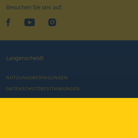
Besuchen Sie uns auf:
facebook
YouTube
Instagram
Langenscheidt
NUTZUNGSBEDINGUNGEN
DATENSCHUTZBESTIMMUNGEN
IMPRESSUM
PRIVATSPHÄRE-EINSTELLUNGEN
LATEINWÖRTERBUCH MIT CODE
Copyright © 2026 PONS Langenscheidt GmbH, Alle Rechte