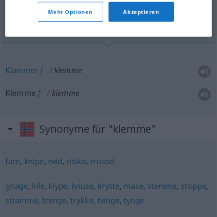
Mehr Optionen
Akzeptieren
Klammer, Klemme
Klammer
f
klemme
Klemme
f
klemme
Synonyme für "klemme"
fare
,
knipe
,
nød
,
risiko
,
trussel
gnage
,
kile
,
klype
,
knuse
,
kryste
,
mase
,
stemme
,
stoppe
,
stramme
,
trenge
,
trykke
,
tvinge
,
tynge