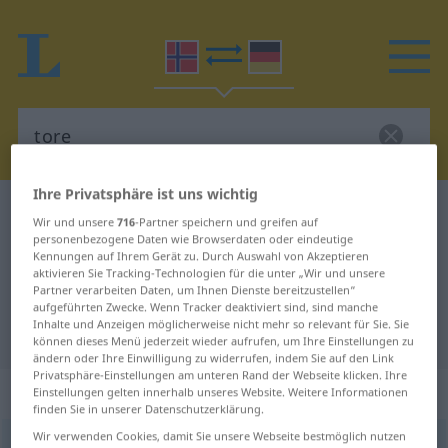
Ihre Privatsphäre ist uns wichtig
Norwegisch-Deutsch Wörterbuch
tore
Wir und unsere
716
-Partner speichern und greifen auf
Norwegisch-Deutsch Übersetzung
personenbezogene Daten wie Browserdaten oder eindeutige
Kennungen auf Ihrem Gerät zu. Durch Auswahl von Akzeptieren
für "tore"
aktivieren Sie Tracking-Technologien für die unter „Wir und unsere
Partner verarbeiten Daten, um Ihnen Dienste bereitzustellen“
aufgeführten Zwecke. Wenn Tracker deaktiviert sind, sind manche
Inhalte und Anzeigen möglicherweise nicht mehr so relevant für Sie. Sie
"tore" Deutsch Übersetzung
können dieses Menü jederzeit wieder aufrufen, um Ihre Einstellungen zu
ändern oder Ihre Einwilligung zu widerrufen, indem Sie auf den Link
Privatsphäre-Einstellungen am unteren Rand der Webseite klicken. Ihre
„tore“
Einstellungen gelten innerhalb unseres Website. Weitere Informationen
finden Sie in unserer Datenschutzerklärung.
Wir verwenden Cookies, damit Sie unsere Webseite bestmöglich nutzen
tore
<
präs
tør
;
torde
;
tort
>