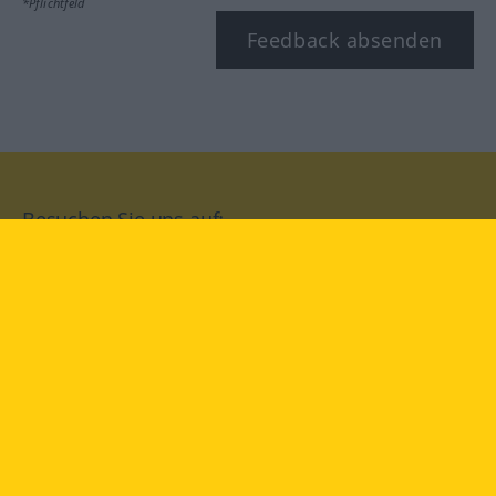
*Pflichtfeld
Feedback absenden
Besuchen Sie uns auf:
facebook
YouTube
Instagram
Langenscheidt
NUTZUNGSBEDINGUNGEN