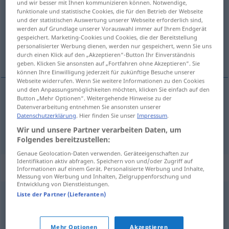
und wir besser mit Ihnen kommunizieren können. Notwendige,
funktionale und statistische Cookies, die für den Betrieb der Webseite
Übersicht aller Übersetzungen
und der statistischen Auswertung unserer Webseite erforderlich sind,
werden auf Grundlage unserer Vorauswahl immer auf Ihrem Endgerät
(Für mehr Details die Übersetzung anklicken/antippen)
gespeichert. Marketing-Cookies und Cookies, die der Bereitstellung
personalisierter Werbung dienen, werden nur gespeichert, wenn Sie uns
wagen, dürfen, mögen
durch einen Klick auf den „Akzeptieren“-Button Ihr Einverständnis
geben. Klicken Sie ansonsten auf „Fortfahren ohne Akzeptieren“. Sie
können Ihre Einwilligung jederzeit für zukünftige Besuche unserer
Webseite widerrufen. Wenn Sie weitere Informationen zu den Cookies
und den Anpassungsmöglichkeiten möchten, klicken Sie einfach auf den
Button „Mehr Optionen“. Weitergehende Hinweise zu der
wagen
tore
Datenverarbeitung entnehmen Sie ansonsten unserer
Datenschutzerklärung
. Hier finden Sie unser
Impressum
.
dürfen
,
mögen
tore
Wir und unsere Partner verarbeiten Daten, um
Folgendes bereitzustellen:
Genaue Geolocation-Daten verwenden. Geräteeigenschaften zur
Identifikation aktiv abfragen. Speichern von und/oder Zugriff auf
Synonyme für "tore"
Informationen auf einem Gerät. Personalisierte Werbung und Inhalte,
Messung von Werbung und Inhalten, Zielgruppenforschung und
Entwicklung von Dienstleistungen.
Liste der Partner (Lieferanten)
risikere
,
tørre
,
vedde
© LibreOffice
Mehr Optionen
Akzeptieren