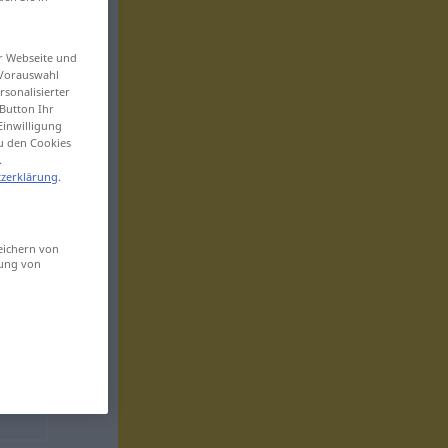
er Webseite und
 Vorauswahl
sonalisierter
Button Ihr
Einwilligung
zu den Cookies
.
zerklärung
.
eichern von
sung von