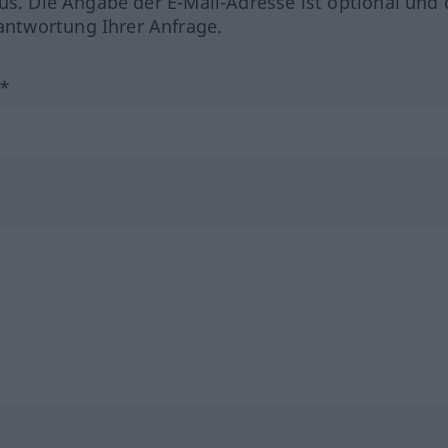
us. Die Angabe der E-Mail-Adresse ist optional und 
ntwortung Ihrer Anfrage.
?*