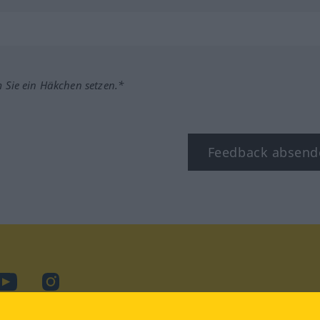
m Sie ein Häkchen setzen.*
Feedback absend
ook
YouTube
Instagram