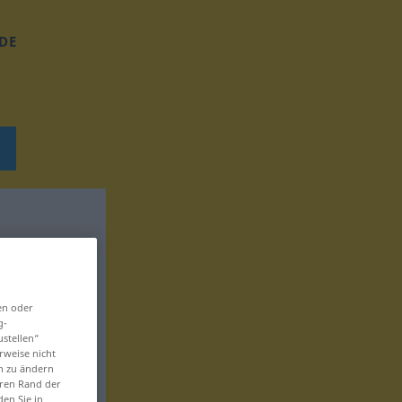
DE
en oder
g-
ustellen“
rweise nicht
en zu ändern
eren Rand der
den Sie in