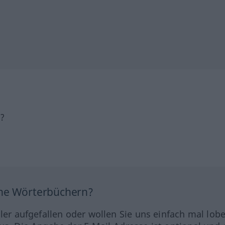
h?
ine Wörterbüchern?
hler aufgefallen oder wollen Sie uns einfach mal lob