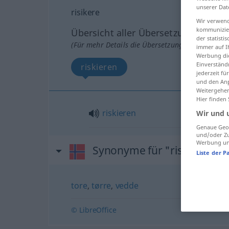
unserer Dat
risikere
Wir verwend
kommunizier
Übersicht aller Übersetzungen
der statist
(Für mehr Details die Übersetzung anklicken/an
immer auf I
Werbung die
Einverständ
riskieren
jederzeit f
und den Anp
Weitergehen
Hier finden
riskieren
Wir und 
Genaue Geol
und/oder Zu
Werbung und
Synonyme für "risikere"
Liste der P
tore
,
tørre
,
vedde
© LibreOffice