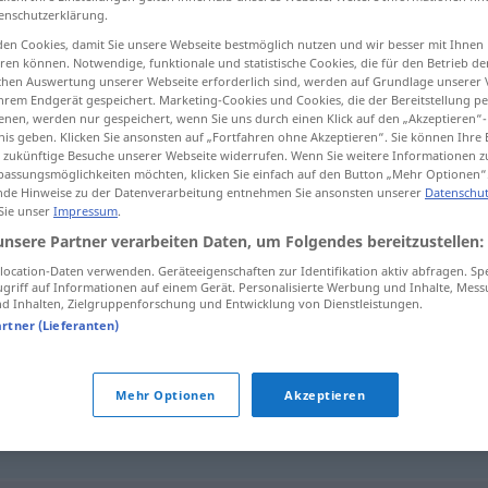
enschutzerklärung.
en Cookies, damit Sie unsere Webseite bestmöglich nutzen und wir besser mit Ihnen
en können. Notwendige, funktionale und statistische Cookies, die für den Betrieb d
ischen Auswertung unserer Webseite erforderlich sind, werden auf Grundlage unserer
tippen)
hrem Endgerät gespeichert. Marketing-Cookies und Cookies, die der Bereitstellung per
nen, werden nur gespeichert, wenn Sie uns durch einen Klick auf den „Akzeptieren“-
nis geben. Klicken Sie ansonsten auf „Fortfahren ohne Akzeptieren“. Sie können Ihre 
ür zukünftige Besuche unserer Webseite widerrufen. Wenn Sie weitere Informationen 
assungsmöglichkeiten möchten, klicken Sie einfach auf den Button „Mehr Optionen“
de Hinweise zu der Datenverarbeitung entnehmen Sie ansonsten unserer
Datenschut
 Sie unser
Impressum
.
risikere
unsere Partner verarbeiten Daten, um Folgendes bereitzustellen:
ocation-Daten verwenden. Geräteeigenschaften zur Identifikation aktiv abfragen. Sp
griff auf Informationen auf einem Gerät. Personalisierte Werbung und Inhalte, Mes
 Inhalten, Zielgruppenforschung und Entwicklung von Dienstleistungen.
artner (Lieferanten)
Mehr Optionen
Akzeptieren