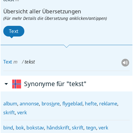
Übersicht aller Übersetzungen
(Für mehr Details die Übersetzung anklicken/antippen)
Text
Text
m
tekst
Synonyme für "tekst"
album
,
annonse
,
brosjyre
,
flygeblad
,
hefte
,
reklame
,
skrift
,
verk
bind
,
bok
,
bokstav
,
håndskrift
,
skrift
,
tegn
,
verk