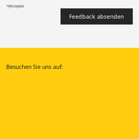
*Pflichtfeld
Feedback absenden
Besuchen Sie uns auf:
facebook
YouTube
Instagram
Langenscheidt
NUTZUNGSBEDINGUNGEN