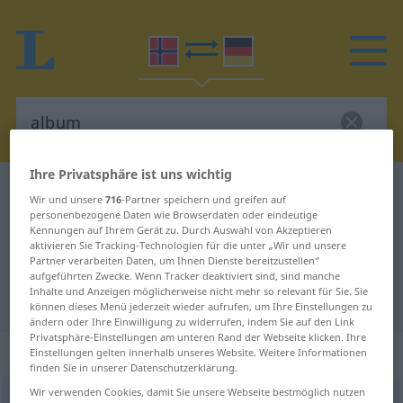
Ihre Privatsphäre ist uns wichtig
Norwegisch-Deutsch Wörterbuch
album
Wir und unsere
716
-Partner speichern und greifen auf
Norwegisch-Deutsch Übersetzung
personenbezogene Daten wie Browserdaten oder eindeutige
Kennungen auf Ihrem Gerät zu. Durch Auswahl von Akzeptieren
für "album"
aktivieren Sie Tracking-Technologien für die unter „Wir und unsere
Partner verarbeiten Daten, um Ihnen Dienste bereitzustellen“
aufgeführten Zwecke. Wenn Tracker deaktiviert sind, sind manche
Inhalte und Anzeigen möglicherweise nicht mehr so relevant für Sie. Sie
"album" Deutsch Übersetzung
können dieses Menü jederzeit wieder aufrufen, um Ihre Einstellungen zu
ändern oder Ihre Einwilligung zu widerrufen, indem Sie auf den Link
Privatsphäre-Einstellungen am unteren Rand der Webseite klicken. Ihre
„album“
: Neutrum
Einstellungen gelten innerhalb unseres Website. Weitere Informationen
finden Sie in unserer Datenschutzerklärung.
Wir verwenden Cookies, damit Sie unsere Webseite bestmöglich nutzen
album
n