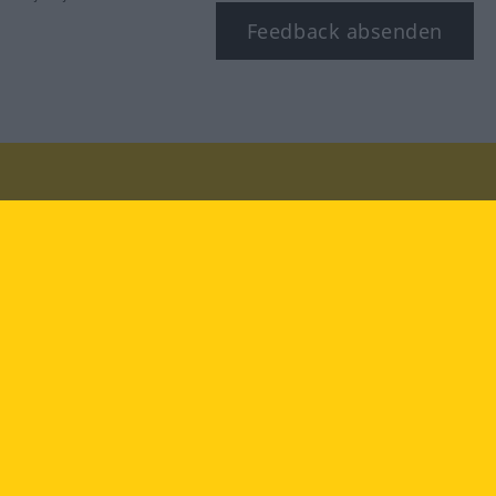
Feedback absenden
Besuchen Sie uns auf:
facebook
YouTube
Instagram
Langenscheidt
NUTZUNGSBEDINGUNGEN