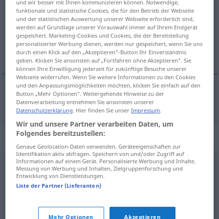
und wir besser mit Ihnen kommunizieren können. Notwendige,
funktionale und statistische Cookies, die für den Betrieb der Webseite
Übersicht aller Übersetzungen
und der statistischen Auswertung unserer Webseite erforderlich sind,
werden auf Grundlage unserer Vorauswahl immer auf Ihrem Endgerät
(Für mehr Details die Übersetzung anklicken/antippen)
gespeichert. Marketing-Cookies und Cookies, die der Bereitstellung
personalisierter Werbung dienen, werden nur gespeichert, wenn Sie uns
Album
durch einen Klick auf den „Akzeptieren“-Button Ihr Einverständnis
geben. Klicken Sie ansonsten auf „Fortfahren ohne Akzeptieren“. Sie
können Ihre Einwilligung jederzeit für zukünftige Besuche unserer
Webseite widerrufen. Wenn Sie weitere Informationen zu den Cookies
und den Anpassungsmöglichkeiten möchten, klicken Sie einfach auf den
Button „Mehr Optionen“. Weitergehende Hinweise zu der
Album
n
album
Datenverarbeitung entnehmen Sie ansonsten unserer
Datenschutzerklärung
. Hier finden Sie unser
Impressum
.
Wir und unsere Partner verarbeiten Daten, um
Folgendes bereitzustellen:
Synonyme für "album"
Genaue Geolocation-Daten verwenden. Geräteeigenschaften zur
Identifikation aktiv abfragen. Speichern von und/oder Zugriff auf
Informationen auf einem Gerät. Personalisierte Werbung und Inhalte,
Messung von Werbung und Inhalten, Zielgruppenforschung und
annonse
,
brosjyre
,
flygeblad
,
hefte
,
reklame
,
skrift
,
tekst
,
Entwicklung von Dienstleistungen.
verk
Liste der Partner (Lieferanten)
© LibreOffice
Mehr Optionen
Akzeptieren