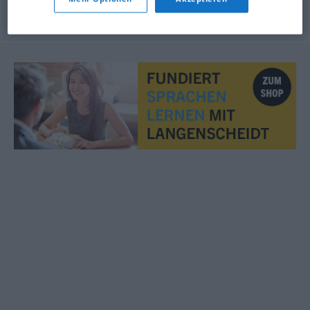
© LibreOffice