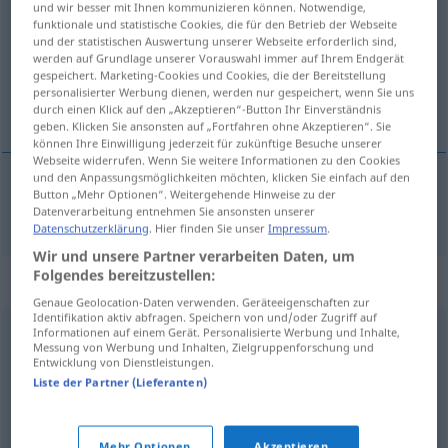
und wir besser mit Ihnen kommunizieren können. Notwendige,
funktionale und statistische Cookies, die für den Betrieb der Webseite
Übersicht aller Übersetzungen
und der statistischen Auswertung unserer Webseite erforderlich sind,
werden auf Grundlage unserer Vorauswahl immer auf Ihrem Endgerät
(Für mehr Details die Übersetzung anklicken/antippen)
gespeichert. Marketing-Cookies und Cookies, die der Bereitstellung
personalisierter Werbung dienen, werden nur gespeichert, wenn Sie uns
begraben, vergessen
durch einen Klick auf den „Akzeptieren“-Button Ihr Einverständnis
geben. Klicken Sie ansonsten auf „Fortfahren ohne Akzeptieren“. Sie
können Ihre Einwilligung jederzeit für zukünftige Besuche unserer
Webseite widerrufen. Wenn Sie weitere Informationen zu den Cookies
und den Anpassungsmöglichkeiten möchten, klicken Sie einfach auf den
Button „Mehr Optionen“. Weitergehende Hinweise zu der
begraben
,
vergessen
skrinlegge
Datenverarbeitung entnehmen Sie ansonsten unserer
Datenschutzerklärung
. Hier finden Sie unser
Impressum
.
Wir und unsere Partner verarbeiten Daten, um
Folgendes bereitzustellen:
Synonyme für "skrinlegge"
Genaue Geolocation-Daten verwenden. Geräteeigenschaften zur
Identifikation aktiv abfragen. Speichern von und/oder Zugriff auf
Informationen auf einem Gerät. Personalisierte Werbung und Inhalte,
bryte
,
fravike
,
henlegge
,
oppgi
,
rømme
,
slippe
Messung von Werbung und Inhalten, Zielgruppenforschung und
Entwicklung von Dienstleistungen.
Liste der Partner (Lieferanten)
avbryte
,
avlyse
,
avslutte
,
bryte
,
droppe
,
forlate
,
fraskrive
,
stanse
,
stoppe
Mehr Optionen
Akzeptieren