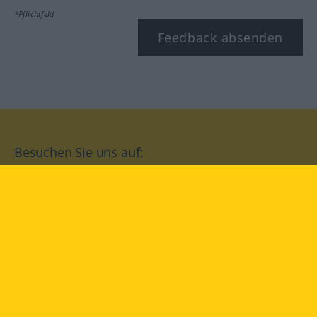
*Pflichtfeld
Feedback absenden
Besuchen Sie uns auf:
facebook
YouTube
Instagram
Langenscheidt
NUTZUNGSBEDINGUNGEN