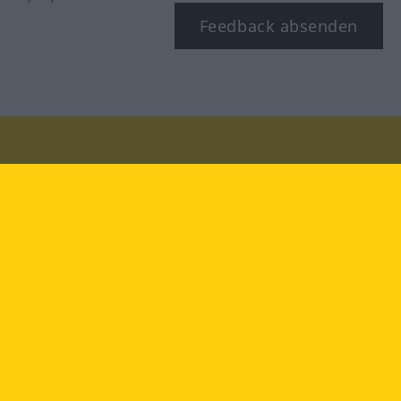
Feedback absenden
Besuchen Sie uns auf:
facebook
YouTube
Instagram
Langenscheidt
NUTZUNGSBEDINGUNGEN