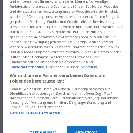
und wir besser mit Ihnen kommunizieren können. Notwendige,
funktionale und statistische Cookies, die für den Betrieb der Webseite
begraben
und der statistischen Auswertung unserer Webseite erforderlich sind,
werden auf Grundlage unserer Vorauswahl immer auf Ihrem Endgerät
Übersicht aller Übersetzungen
gespeichert. Marketing-Cookies und Cookies, die der Bereitstellung
personalisierter Werbung dienen, werden nur gespeichert, wenn Sie uns
(Für mehr Details die Übersetzung anklicken/antippen)
durch einen Klick auf den „Akzeptieren“-Button Ihr Einverständnis
geben. Klicken Sie ansonsten auf „Fortfahren ohne Akzeptieren“. Sie
begrave
können Ihre Einwilligung jederzeit für zukünftige Besuche unserer
Webseite widerrufen. Wenn Sie weitere Informationen zu den Cookies
und den Anpassungsmöglichkeiten möchten, klicken Sie einfach auf den
Button „Mehr Optionen“. Weitergehende Hinweise zu der
Datenverarbeitung entnehmen Sie ansonsten unserer
Datenschutzerklärung
. Hier finden Sie unser
Impressum
.
begrave
begraben
Wir und unsere Partner verarbeiten Daten, um
Folgendes bereitzustellen:
Genaue Geolocation-Daten verwenden. Geräteeigenschaften zur
Synonyme für "begraben"
Identifikation aktiv abfragen. Speichern von und/oder Zugriff auf
Informationen auf einem Gerät. Personalisierte Werbung und Inhalte,
Messung von Werbung und Inhalten, Zielgruppenforschung und
Entwicklung von Dienstleistungen.
bestatten
,
beerdigen
Liste der Partner (Lieferanten)
© OpenThesaurus.de
Mehr Optionen
Akzeptieren