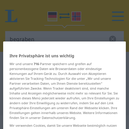
Ihre Privatsphäre ist uns wichtig
Deutsch-Norwegisch Wörterbuch
begraben
Wir und unsere
716
-Partner speichern und greifen auf
Deutsch-Norwegisch Übersetzung
personenbezogene Daten wie Browserdaten oder eindeutige
Kennungen auf Ihrem Gerät zu. Durch Auswahl von Akzeptieren
für "begraben"
aktivieren Sie Tracking-Technologien für die unter „Wir und unsere
Partner verarbeiten Daten, um Ihnen Dienste bereitzustellen“
aufgeführten Zwecke. Wenn Tracker deaktiviert sind, sind manche
Inhalte und Anzeigen möglicherweise nicht mehr so relevant für Sie. Sie
"begraben" Norwegisch
können dieses Menü jederzeit wieder aufrufen, um Ihre Einstellungen zu
ändern oder Ihre Einwilligung zu widerrufen, indem Sie auf den Link
Übersetzung
Privatsphäre-Einstellungen am unteren Rand der Webseite klicken. Ihre
Einstellungen gelten innerhalb unseres Website. Weitere Informationen
finden Sie in unserer Datenschutzerklärung.
„begraben“
Wir verwenden Cookies, damit Sie unsere Webseite bestmöglich nutzen