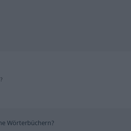
h?
ine Wörterbüchern?