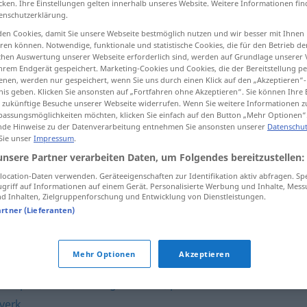
cken. Ihre Einstellungen gelten innerhalb unseres Website. Weitere Informationen fin
enschutzerklärung.
en Cookies, damit Sie unsere Webseite bestmöglich nutzen und wir besser mit Ihnen
en können. Notwendige, funktionale und statistische Cookies, die für den Betrieb d
ischen Auswertung unserer Webseite erforderlich sind, werden auf Grundlage unserer
tippen)
hrem Endgerät gespeichert. Marketing-Cookies und Cookies, die der Bereitstellung per
nen, werden nur gespeichert, wenn Sie uns durch einen Klick auf den „Akzeptieren“-
nis geben. Klicken Sie ansonsten auf „Fortfahren ohne Akzeptieren“. Sie können Ihre 
ür zukünftige Besuche unserer Webseite widerrufen. Wenn Sie weitere Informationen 
assungsmöglichkeiten möchten, klicken Sie einfach auf den Button „Mehr Optionen“
de Hinweise zu der Datenverarbeitung entnehmen Sie ansonsten unserer
Datenschut
 Sie unser
Impressum
.
roman
unsere Partner verarbeiten Daten, um Folgendes bereitzustellen:
ocation-Daten verwenden. Geräteeigenschaften zur Identifikation aktiv abfragen. Sp
griff auf Informationen auf einem Gerät. Personalisierte Werbung und Inhalte, Mes
 Inhalten, Zielgruppenforschung und Entwicklung von Dienstleistungen.
artner (Lieferanten)
,
myte
,
sagn
,
skrøne
Mehr Optionen
Akzeptieren
semplar
,
hefte
,
katalog
,
leksikon
,
pocketbok
,
skrift
,
verk