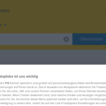
HMEN
h
Übersetzen
ung für "roman"
atsphäre ist uns wichtig
sere
716
-Partner speichern und greifen auf personenbezogene Daten wie Browserdat
Kennungen auf Ihrem Gerät zu. Durch Auswahl von Akzeptieren aktivieren Sie Trackin
n für die unter „Wir und unsere Partner verarbeiten Daten, um Ihnen Dienste bereitz
n Zwecke. Wenn Tracker deaktiviert sind, sind manche Inhalte und Anzeigen mögliche
evant für Sie. Sie können dieses Menü jederzeit wieder aufrufen, um Ihre Einstellung
inwilligung zu widerrufen, indem Sie auf den Link Privatsphäre-Einstellungen am unt