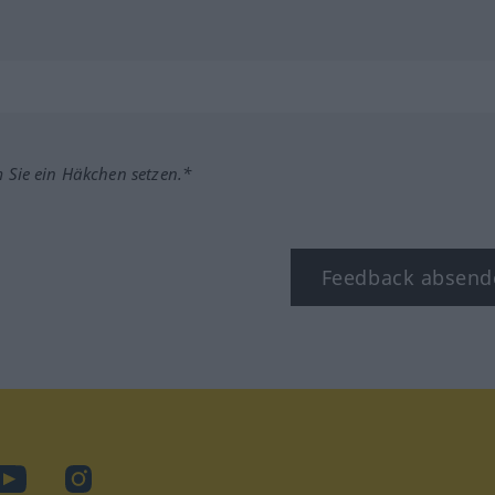
m Sie ein Häkchen setzen.*
Feedback absend
ook
YouTube
Instagram