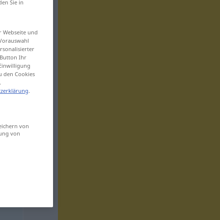
den Sie in
er Webseite und
 Vorauswahl
sonalisierter
Button Ihr
Einwilligung
zu den Cookies
.
zerklärung
.
eichern von
sung von