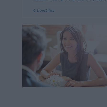
© LibreOffice