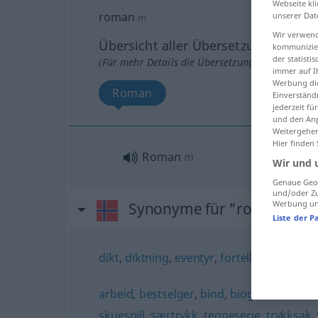
Webseite kli
roman
unserer Dat
m
Wir verwend
Übersicht aller Übersetzungen
kommunizier
der statist
(Für mehr Details die Übersetzung anklicken/an
immer auf I
Werbung die
Roman
Einverständ
jederzeit f
und den Anp
Weitergehen
Hier finden
Roman
m
Wir und 
Genaue Geol
und/oder Zu
Werbung und
Synonyme für "roman"
Liste der P
dikt
,
diktning
,
eventyr
,
fortelling
,
historie
arbeid
,
bestselger
,
bind
,
biografi
,
bok
,
ek
skuespill
,
særtrykk
,
tegneserie
,
trykksak
,