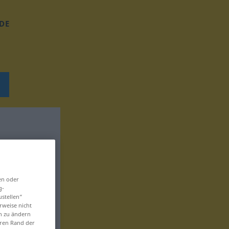
DE
en oder
g-
ustellen“
rweise nicht
en zu ändern
eren Rand der